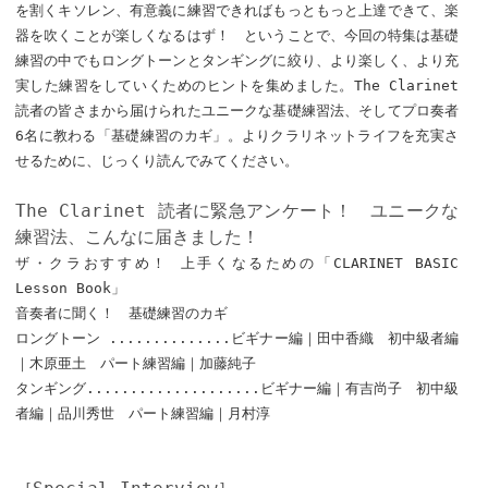
を割くキソレン、有意義に練習できればもっともっと上達できて、楽
器を吹くことが楽しくなるはず！ ということで、今回の特集は基礎
練習の中でもロングトーンとタンギングに絞り、より楽しく、より充
実した練習をしていくためのヒントを集めました。The Clarinet
読者の皆さまから届けられたユニークな基礎練習法、そしてプロ奏者
6名に教わる「基礎練習のカギ」。よりクラリネットライフを充実さ
せるために、じっくり読んでみてください。
The Clarinet 読者に緊急アンケート！ ユニークな
練習法、こんなに届きました！
ザ・クラおすすめ！ 上手くなるための「CLARINET BASIC
Lesson Book」
音奏者に聞く！ 基礎練習のカギ
ロングトーン ..............ビギナー編｜田中香織 初中級者編
｜木原亜土 パート練習編｜加藤純子
タンギング....................ビギナー編｜有吉尚子 初中級
者編｜品川秀世 パート練習編｜月村淳