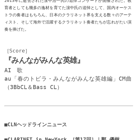
2013年に逝去された濵中浩一氏の追悼コンサートが開催された。教
育者としても幾多の逸材を育てた濵中氏の追悼として、国内オーケス
トラの奏者はもちろん、日本のクラリネット界を支える数々のアーテ
ィスト、そして海外で活躍するクラリネット奏者たちが忘れがたい演
奏を捧げた。
［Score］
『みんながみんな英雄』
AI 歌
au「春のトビラ・みんながみんな英雄編」CM曲
（3BbCL＆Bass CL）
■CLNヘッドラインニュース
■
CLARINET in NewYork
［第17回］｜鄭 優樹