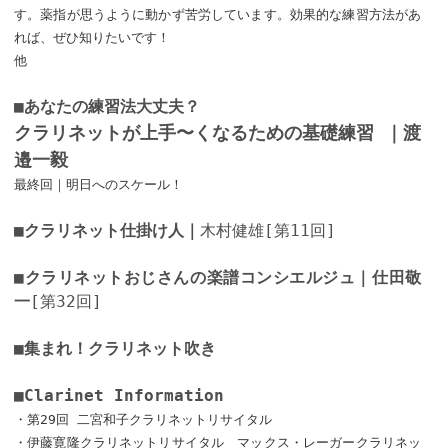
す。薬指が思うように動かず苦労しています。効果的な練習方法があ
れば、ぜひ知りたいです！
他
■あなたの練習法大丈夫？
クラリネットが上手〜くなるための基礎練習 ｜渡
邉一毅
最終回｜明日へのスケール！
■クラリネット仕掛け人｜
木村健雄[第11回]
■クラリネットおじさんの楽譜コンシエルジュ｜仕田敬
一
[第32回]
■集まれ！クラリネット吹き
■Clarinet Information
・第29回 二宮和子クラリネットリサイタル
・伊藤寛隆クラリネットリサイタル マックス・レーガークラリネッ