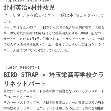
［Special Interview］
北村英治×村井祐児
クラリネットを吹いてきて、僕は本当にトクをして
いる
キャリアはなんと65年！ 日本ジャズ界の生き字引的存在で、現在も
第一線で元気に演奏活動を続ける北村英治氏の米寿（88歳）記念コン
サートが、来たる4月1日に開催される。クラシッククラリネットの師
で友人である村井祐児氏とともに、数多くの出会いに恵まれたクラリ
ネット人生について大いに語っていただいた。
［Gear Report-1］
BIRD STRAP × 埼玉栄高等学校クラ
リネットパート
最近にわかにクラリネット奏者の間で話題となっているクラリネット
用のバードストラップ。
そのバードストラップを、全日本吹奏楽コンクール常連出場校の埼玉
栄高校のクラリネットセクションが使用し始めたという情報を編集部