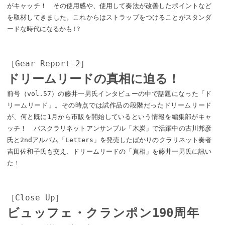
がキャッチ！ その使用感や、使用して奏法が改善したポイントなど
を取材してきました。これからはストラップをつけることがスタンダ
ードな時代になるかも!?
［Gear Report-2］
ドリームリードの真相に迫る！
前号（vol.57）の藤井一男氏インタビューの中で話題になった「ド
リームリード」。その時点では試作品の段階だったドリームリード
が、何と既に1月から市販を開始しているという情報を編集部がキャ
ッチ！ バスクラリネットアンサンブル「木炭」で活躍中の古川邦彦
氏と2ndアルバム「Letters」を発売したばかりのクラリネット奏者
吉田佐和子氏も交え、ドリームリードの「真相」を藤井一男氏に訊い
た！
［Close Up］
ビュッフェ・クランポン190周年