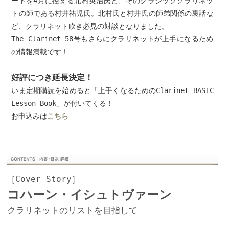
ートを4月に控える北村英治氏と、そのクラシッククラリネッ
トの師である村井祐児氏。北村氏と村井氏の師弟関係の裏話な
ど、クラリネット吹き必見の対談となりました。
The Clarinet 58号もさらにクラリネットが上手になるため
の情報満載です！
好評につき延長決定！
いま定期購読を始めると「上手くなるためのClarinet BASIC
Lesson Book」が付いてくる！
お申込みは
こちら
［Cover Story］
コハーン・イシュトヴァーン
クラリネットのリストを目指して