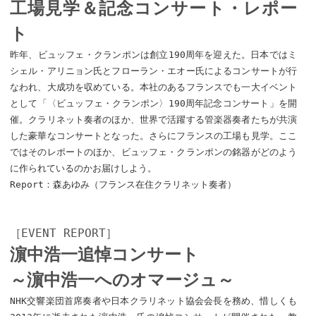
工場見学＆記念コンサート・レポー
ト
昨年、ビュッフェ・クランポンは創立190周年を迎えた。日本ではミ
シェル・アリニョン氏とフローラン・エオー氏によるコンサートが行
なわれ、大成功を収めている。本社のあるフランスでも一大イベント
として「〈ビュッフェ・クランポン〉190周年記念コンサート」を開
催。クラリネット奏者のほか、世界で活躍する管楽器奏者たちが共演
した豪華なコンサートとなった。さらにフランスの工場も見学。ここ
ではそのレポートのほか、ビュッフェ・クランポンの銘器がどのよう
に作られているのかお届けしよう。
Report：森あゆみ（フランス在住クラリネット奏者）
［EVENT REPORT］
濵中浩一追悼コンサート
～濵中浩一へのオマージュ～
NHK交響楽団首席奏者や日本クラリネット協会会長を務め、惜しくも