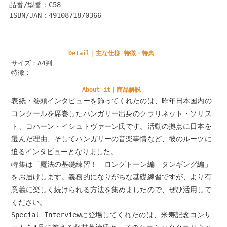
品番/型番：C58
ISBN/JAN：4910871870366
Detail｜主な仕様│特徴・特典
サイズ：A4判
特徴：
About it｜商品解説
表紙・巻頭インタビューを飾ってくれたのは、昨年日本国内の
コンクールを席巻したハンガリー出身のクラリネット・ソリス
ト、コハーン・イシュトヴァーン氏です。活動の拠点に日本を
選んだ理由、そしてハンガリーの音楽事情など、彼のルーツに
迫るインタビューとなりました。
特集は「魔法の基礎練習！ ロングトーン編 タンギング編」
をお届けします。義務的になりがちな基礎練習ですが、より有
意義に楽しく続けられる方法を集めましたので、ぜひ活用して
ください。
Special Interviewに登場してくれたのは、米寿記念コンサ