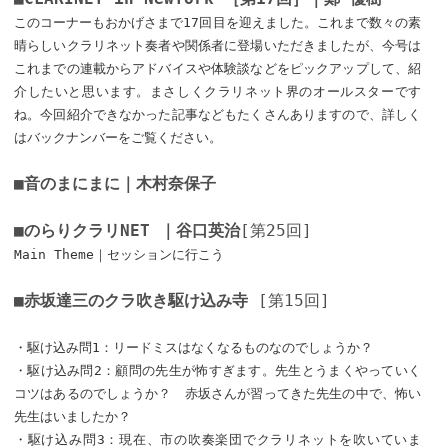
このコーナーもおかげさまで17回目を迎えました。これまで数々の素
晴らしいクラリネット奏者や関係者に登場いただきましたが、今号は
これまでの連載からアドバイスや体験談などをピックアップして、紹
介したいと思います。まさしくクラリネット界のオールスターです
ね。今回紹介できなかった記事などもたくさんありますので、詳しく
はバックナンバーをご覧ください。
■音のまにまに｜木村奈保子
■のらりクラリNET ｜谷口英治
[第25回]
Main Theme｜セッションに行こう
■赤坂達三のクラ吹き駆け込み寺
[第15回]
・駆け込み問1：リードミスはなくなるものなのでしょうか？
・駆け込み問2：顧問の先生が怖すぎます。先生とうまくやっていく
コツはあるのでしょうか？ 赤坂さんが習ってきた先生の中で、怖い
先生はいましたか？
・駆け込み問3：現在、市の吹奏楽団でクラリネットを吹いていま