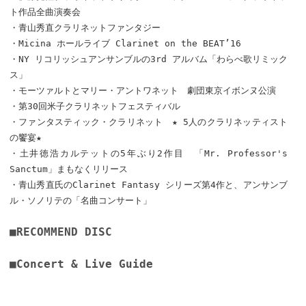
ト作品全曲演奏会
・青山秀直クラリネットファンタジー
・Micina ホールライブ Clarinet on the BEAT’16
・NY リコリッシュアンサンブルの3rd アルバム「わらべ歌リミック
ス」
・モーツァルトとマリー・アントワネット 劇団東京イボンヌ公演
・第30回米子クラリネットフェスティバル
・ファンタスティック・クラリネット ★ 5人のクラリネッティスト
の饗宴★
・土井徳浩カルテットの5年ぶり2作目 「Mr. Professor's
Sanctum」まもなくリリース
・青山秀直氏のClarinet Fantasy シリーズ第4作と、アンサンブ
ル・ソノリテの「名曲コンサート」
■RECOMMEND DISC
■Concert & Live Guide