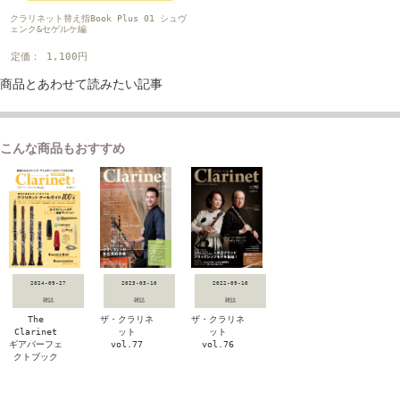
クラリネット替え指Book Plus 01 シュヴ
ェンク&セゲルケ編
定価： 1,100円
商品とあわせて読みたい記事
こんな商品もおすすめ
2024-09-27
2023-03-10
2022-09-10
雑誌
雑誌
雑誌
The
ザ・クラリネ
ザ・クラリネ
Clarinet
ット
ット
ギアパーフェ
vol.77
vol.76
クトブック