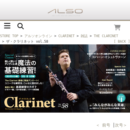
STORE TOP
>
アルソオンライン
>
CLARINET
>
雑誌
>
THE CLARINET
> ザ・クラリネット vol.58
[ BACK ]
＜ 前号
│
次号＞