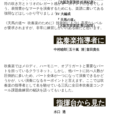
（大阪市音楽団 松原紀彦）
符の吹き方とトリオのレガート感がキーポイントになるでしょ
う。表情豊かなマーチを演奏するためにも、楽譜に書いてある
強弱などはしっかり守りましょう。
IV 大編成
『 天馬の道』
《天馬の道〜 吹奏楽のために》技術的にも少し高度なレベル
（大阪市音楽団 青山知世）
が要求されますが、非常に練習しがいのある曲だと思います。
吹奏楽指導者に
聞く
課題曲練習法
中村睦郎│五十嵐 清│畠田貴生
吹奏楽ではメロディ、ハーモニー、オブリガートと重要なパー
トを担っているクラリネット。しかし、他パートに比べ人数が
圧倒的に多いため、パート全体が一つになって演奏できるかど
うかが、いい演奏になるキーポイントと言えます。ここでは吹
奏楽の指導者として名を馳せている三氏に全日本吹奏楽コンク
ール課題曲練習の秘訣を語ってもいました。
指揮台から見た
クラリネット
パート
水口 透