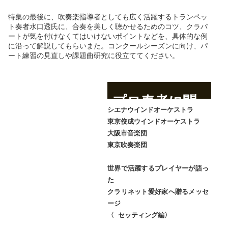
特集の最後に、吹奏楽指導者としても広く活躍するトランペッ
ト奏者水口透氏に、合奏を美しく聴かせるためのコツ、クラパ
ートが気を付けなくてはいけないポイントなどを、具体的な例
に沿って解説してもらいまた。コンクールシーズンに向け、パ
ート練習の見直しや課題曲研究に役立ててください。
プロ奏者に聞
く、
シエナウインドオーケストラ
私のセッティ
東京佼成ウインドオーケストラ
ング
大阪市音楽団
東京吹奏楽団
世界で活躍するプレイヤーが語っ
た
クラリネット愛好家へ贈るメッセ
ージ
〈 セッティング編〉