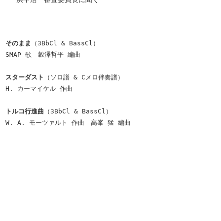
そのまま
（3BbCl & BassCl）
SMAP 歌 穀澤哲平 編曲
スターダスト
（ソロ譜 & Cメロ伴奏譜）
H. カーマイケル 作曲
トルコ行進曲
（3BbCl & BassCl）
W. A. モーツァルト 作曲 高峯 猛 編曲