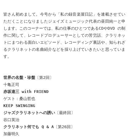
皆さん初めまして。今号から「私の録音楽屋日記」を連載させてい
ただくことになりましたジェイズミュージック代表の昼田純一と申
します。このコーナーでは、私の仕事のひとつであるCDやDVD の制
作に関して、レコードプロデューサーとしての苦労話、クラリネッ
トにまつわる面白いエピソード、レコーディング裏話や、知られざ
るクラリネットの名曲紹介などを採り上げていきたいと思っていま
す。
世界の名盤・珍盤
〔第2回〕
十亀正司
赤坂達三
with FRIEND
ゲスト：桑山哲也
KEEP SWINGING
ジャズクラリネットへの誘い
〔最終回〕
谷口英治
クラリネット何でも Q & A
〔第26回〕
加藤明久