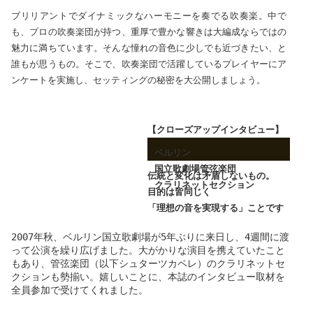
ブリリアントでダイナミックなハーモニーを奏でる吹奏楽。中で
も、プロの吹奏楽団が持つ、重厚で豊かな響きは大編成ならではの
魅力に満ちています。そんな憧れの音色に少しでも近づきたい、と
誰もが思うもの。そこで、吹奏楽団で活躍しているプレイヤーにア
ンケートを実施し、セッティングの秘密を大公開しましょう。
【クローズアップインタビュー】
ベルリン
国立歌劇場管弦楽団
伝統と変化は矛盾しないもの。
クラリネットセクション
目的は皆同じく
「理想の音を実現する」ことです
2007年秋、ベルリン国立歌劇場が5年ぶりに来日し、4週間に渡
って公演を繰り広げました。大がかりな演目を携えていたこと
もあり、管弦楽団（以下シュターツカペレ）のクラリネットセ
クションも勢揃い。嬉しいことに、本誌のインタビュー取材を
全員参加で受けてくれました。