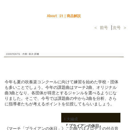
About it｜商品解説
＜ 前号
│
次号 ＞
今年も夏の吹奏楽コンクールに向けて練習を始めた学校・団体
も多いことでしょう。今年の課題曲はマーチ2曲、オリジナル
曲3曲となり、各団体が得意とするジャンルを選べるようにな
りました。そこで、今号では課題曲の中から2曲を分析、さら
に指導者たちが考えるポイントを伝授してもらいましょう。
I 大編成
『 ブライアンの休日』
《マーチ「ブライアンの休日」》この曲ではメロディの付点音