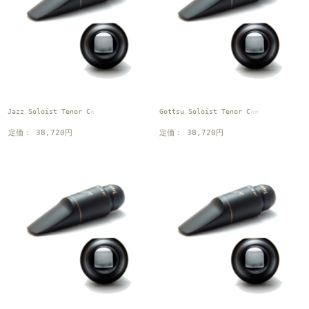
Jazz Soloist Tenor C☆
Gottsu Soloist Tenor C☆☆
定価： 38,720円
定価： 38,720円