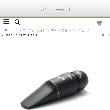
│
STORE TOP
>
アルソオンライン
>
SAX
>
楽器
>
マウスピース
> Jazz Soloist Alto C
[ BACK ]