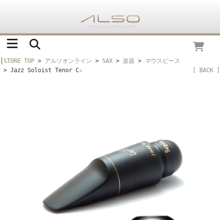
│
STORE TOP
>
アルソオンライン
>
SAX
>
楽器
>
マウスピース
> Jazz Soloist Tenor C☆
[ BACK ]