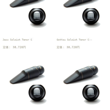
Jazz Soloist Tenor C
Gottsu Soloist Tenor C☆☆
定価： 38,720円
定価： 38,720円