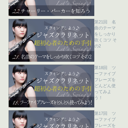
第21回 名
曲のテーマ
をしっかり
吹くコツ そ
の2
第18回 ツ
ーファイブ
フレーズを
どんどん使
ってみよ
う！
第17回 ツ
ーファイブ
フレーズを