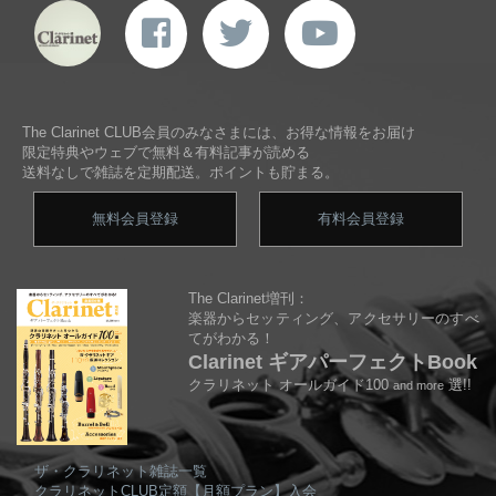
The Clarinet CLUB会員のみなさまには、お得な情報をお届け
限定特典やウェブで無料＆有料記事が読める
送料なしで雑誌を定期配送。ポイントも貯まる。
無料会員登録
有料会員登録
The Clarinet増刊：
楽器からセッティング、アクセサリーのすべ
てがわかる！
Clarinet ギアパーフェクトBook
クラリネット オールガイド100
選!!
and more
ザ・クラリネット雑誌一覧
クラリネットCLUB定額【月額プラン】入会