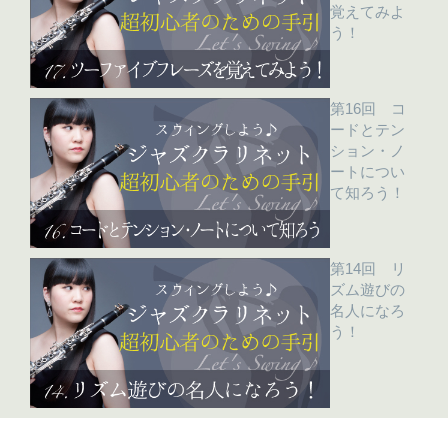
覚えてみよ
う！
第16回 コ
ードとテン
ション・ノ
ートについ
て知ろう！
第14回 リ
ズム遊びの
名人になろ
う！