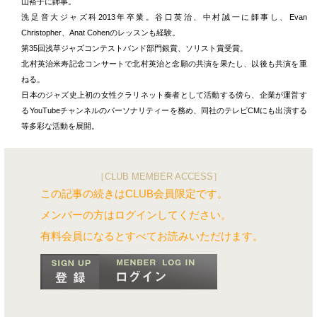
山裕子に師事。
洗足音大ジャズ科2013年卒業。谷口英治、中村誠一に師事し、Evan
Christopher、Anat Cohenのレッスンも経験。
第35回浅草ジャズコンテストバンド部門銀賞、ソリスト賞受賞。
北村英治米寿記念コンサートで北村英治と念願の共演を果たし、以後も共演を重
ねる。
日本のジャズ史上初の女性クラリネット奏者として活動する傍ら、企業が運営す
るYouTubeチャンネルのパーソナリティーを務め、同社のテレビCMにも出演する
等多彩な活動を展開。
［CLUB MEMBER ACCESS］
この記事の続きはCLUB会員限定です。
メンバーの方はログインしてください。
有料会員になるとすべてお読みいただけます。