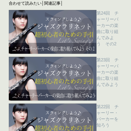
合わせて読みたい│関連記事│
第24回 チ
ャーリーパ
ーカーの楽
曲に取り組
んでみよ
う その2
第23回 チ
ャーリーパ
ーカーの楽
曲に取り組
んでみよう
第22回 チ
ャーリー・
パーカーを
知ろう