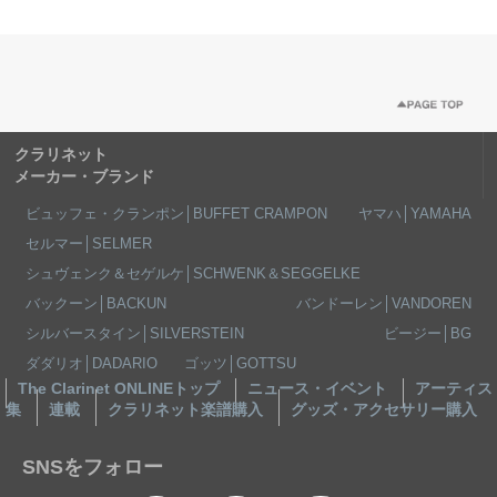
クラリネット
メーカー・ブランド
ビュッフェ・クランポン│BUFFET CRAMPON
ヤマハ│YAMAHA
セルマー│SELMER
シュヴェンク＆セゲルケ│SCHWENK＆SEGGELKE
バックーン│BACKUN
バンドーレン│VANDOREN
シルバースタイン│SILVERSTEIN
ビージー│BG
ダダリオ│DADARIO
ゴッツ│GOTTSU
The Clarinet ONLINEトップ
ニュース・イベント
アーティス
集
連載
クラリネット楽譜購入
グッズ・アクセサリー購入
SNSをフォロー