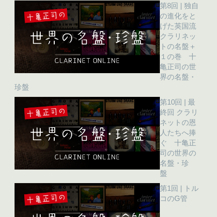
第8回 | 独自
の進化をと
げた英国流
クラリネッ
トの名盤＋
１の巻 十
亀正司の世
界の名盤・
珍盤
第10回 | 最
終回 クラリ
ネットの恩
人たちへ捧
ぐ 十亀正
司の世界の
名盤・珍
盤
第1回 | トル
コのG管