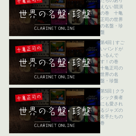
たちのあり
えない競演
の巻 十亀
正司の世界
の名盤・珍
盤
第4回 | すご
いバンドが
いるんで
す！の巻
十亀正司の
世界の名
盤・珍盤
第5回 | クラ
シック奏者
にも愛され
るジャズの
名手たちの
巻