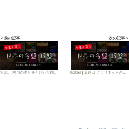
＜前の記事
次の記事＞
第8回 | 独自の進化をとげた英国流クラリネットの名盤＋１の巻 十亀正司の世界の名盤・珍盤
第10回 | 最終回 クラリネットの恩人たちへ捧ぐ 十亀正司の世界の名盤・珍盤