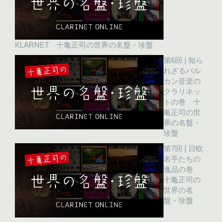
KLARNET 十亀正司の世界の名盤・珍盤
第6回 | 知ら
れざるバル
カン音楽の
クラリネッ
トの巻 十
亀正司の世
界の名盤・
珍盤
第7回 | 日欧
名手たちの
逸品の巻
十亀正司の
世界の名
盤・珍盤