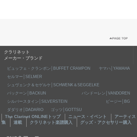
クラリネット
メーカー・ブランド
ビュッフェ・クランポン│BUFFET CRAMPON
ヤマハ│YAMAHA
セルマー│SELMER
シュヴェンク＆セゲルケ│SCHWENK＆SEGGELKE
バックーン│BACKUN
バンドーレン│VANDOREN
シルバースタイン│SILVERSTEIN
ビージー│BG
ダダリオ│DADARIO
ゴッツ│GOTTSU
The Clarinet ONLINEトップ
ニュース・イベント
アーティス
集
連載
クラリネット楽譜購入
グッズ・アクセサリー購入