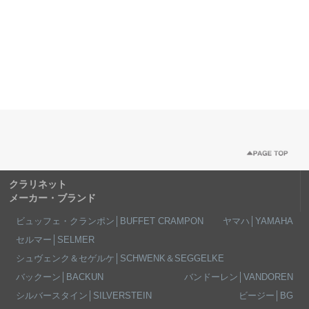
クラリネット
メーカー・ブランド
ビュッフェ・クランポン│BUFFET CRAMPON
ヤマハ│YAMAHA
セルマー│SELMER
シュヴェンク＆セゲルケ│SCHWENK＆SEGGELKE
バックーン│BACKUN
バンドーレン│VANDOREN
シルバースタイン│SILVERSTEIN
ビージー│BG