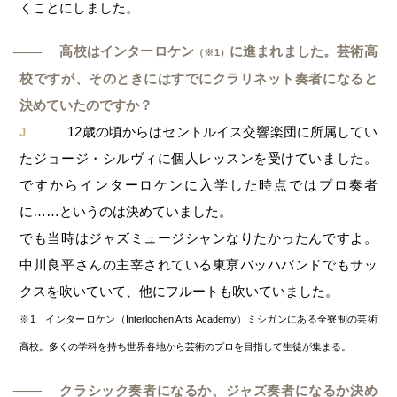
くことにしました。
高校はインターロケン
に進まれました。芸術高
─
（※1）
校ですが、そのときにはすでにクラリネット奏者になると
決めていたのですか？
12歳の頃からはセントルイス交響楽団に所属してい
J
たジョージ・シルヴィに個人レッスンを受けていました。
ですからインターロケンに入学した時点ではプロ奏者
に……というのは決めていました。
でも当時はジャズミュージシャンなりたかったんですよ。
中川良平さんの主宰されている東亰バッハバンドでもサッ
クスを吹いていて、他にフルートも吹いていました。
※1 インターロケン（Interlochen Arts Academy）ミシガンにある全寮制の芸術
高校。多くの学科を持ち世界各地から芸術のプロを目指して生徒が集まる。
クラシック奏者になるか、ジャズ奏者になるか決め
─