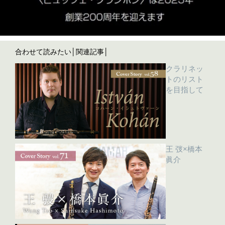
合わせて読みたい│関連記事│
クラリネッ
トのリスト
を目指して
王 弢×橋本
眞介