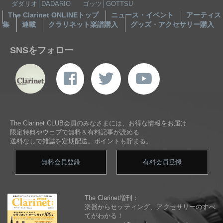
ダダリオ│DADARIO
ゴッツ│GOTTSU
The Clarinet ONLINEトップ
ニュース・イベント
アーティス
集
連載
クラリネット楽譜購入
グッズ・アクセサリー購入
SNSをフォロー
The Clarinet CLUB会員のみなさまには、お得な情報をお届け
限定特典やウェブで無料＆有料記事が読める
送料なしで雑誌を定期配送。ポイントも貯まる。
無料会員登録
有料会員登録
The Clarinet増刊：
楽器からセッティング、アクセサリーのすべ
てがわかる！