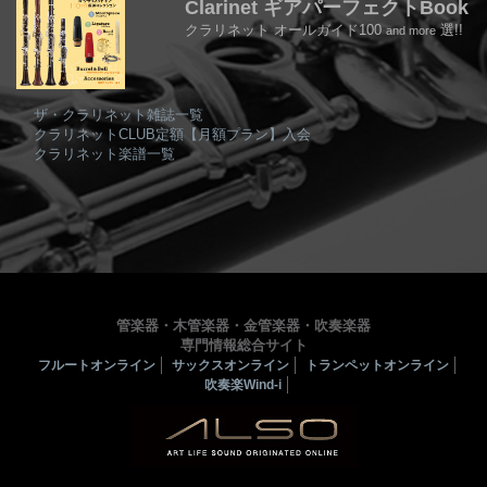
Clarinet ギアパーフェクトBook
クラリネット オールガイド100
選!!
and more
ザ・クラリネット雑誌一覧
クラリネットCLUB定額【月額プラン】入会
クラリネット楽譜一覧
管楽器・木管楽器・金管楽器・吹奏楽器
専門情報総合サイト
フルートオンライン
サックスオンライン
トランペットオンライン
吹奏楽Wind-i