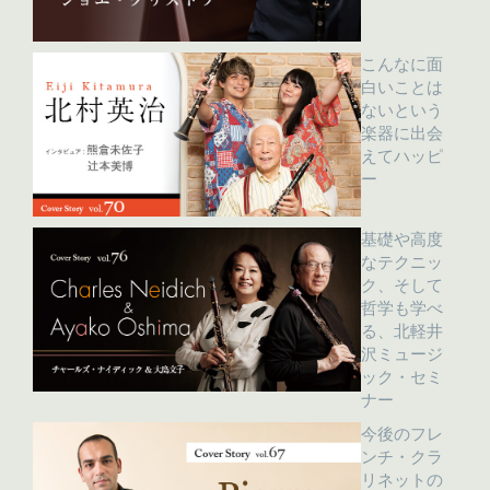
こんなに面
白いことは
ないという
楽器に出会
えてハッピ
ー
基礎や高度
なテクニッ
ク、そして
哲学も学べ
る、北軽井
沢ミュージ
ック・セミ
ナー
今後のフレ
ンチ・クラ
リネットの