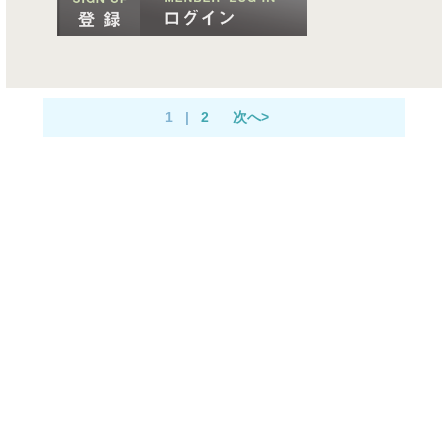
1
|
2
次へ>