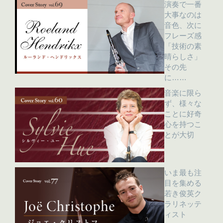
演奏で一番
大事なのは
音色、次に
フレーズ感
「技術の素
晴らしさ」
その先
に……
音楽に限ら
ず、様々な
ことに好奇
心を持つこ
とが大切
いま最も注
目を集める
若き俊英ク
ラリネッテ
ィスト