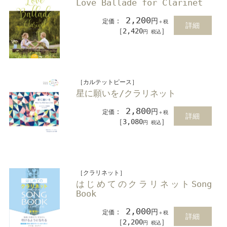
Love Ballade for Clarinet
2,200
：
円
定価
＋税
詳細
［2,420
］
円 税込
［カルテットピース］
星に願いを/クラリネット
2,800
：
円
定価
＋税
詳細
［3,080
］
円 税込
［クラリネット］
はじめてのクラリネットSong
Book
2,000
：
円
定価
＋税
詳細
［2,200
］
円 税込