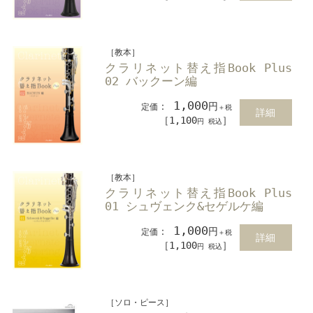
［教本］
クラリネット替え指Book Plus
02 バックーン編
1,000
：
円
定価
＋税
詳細
［1,100
］
円 税込
［教本］
クラリネット替え指Book Plus
01 シュヴェンク&セゲルケ編
1,000
：
円
定価
＋税
詳細
［1,100
］
円 税込
［ソロ・ピース］