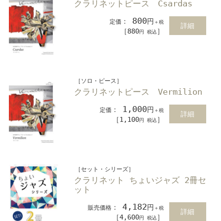
クラリネットピース Csardas
800
：
円
定価
＋税
詳細
［880
］
円 税込
［ソロ・ピース］
クラリネットピース Vermilion
1,000
：
円
定価
＋税
詳細
［1,100
］
円 税込
［セット・シリーズ］
クラリネット ちょいジャズ 2冊セ
ット
4,182
：
円
販売価格
＋税
詳細
［4,600
］
円 税込