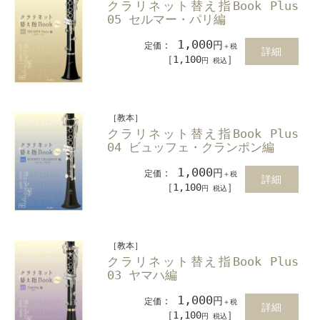
クラリネット替え指Book Plus
05 セルマー・パリ編
1,000
：
円
定価
＋税
詳細
［1,100
］
円 税込
［教本］
クラリネット替え指Book Plus
04 ビュッフェ・クランポン編
1,000
：
円
定価
＋税
詳細
［1,100
］
円 税込
［教本］
クラリネット替え指Book Plus
03 ヤマハ編
1,000
：
円
定価
＋税
詳細
［1,100
］
円 税込