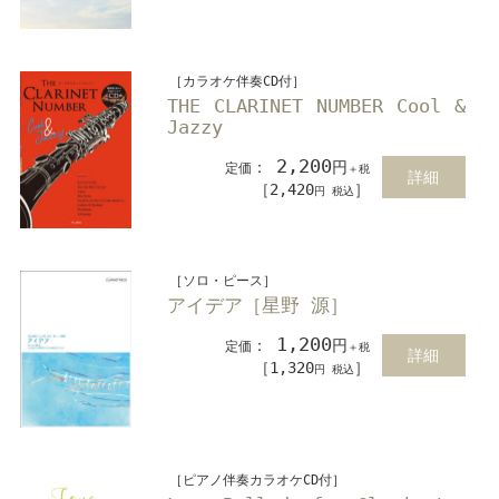
［カラオケ伴奏CD付］
THE CLARINET NUMBER Cool &
Jazzy
2,200
：
円
定価
＋税
詳細
［2,420
］
円 税込
［ソロ・ピース］
アイデア［星野 源］
1,200
：
円
定価
＋税
詳細
［1,320
］
円 税込
［ピアノ伴奏カラオケCD付］