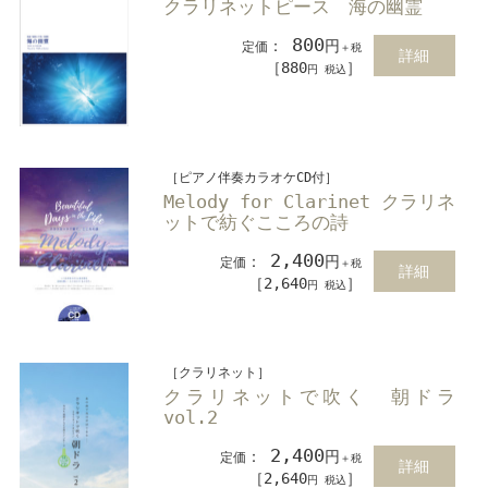
クラリネットピース 海の幽霊
800
：
円
定価
＋税
詳細
［880
］
円 税込
［ピアノ伴奏カラオケCD付］
Melody for Clarinet クラリネ
ットで紡ぐこころの詩
2,400
：
円
定価
＋税
詳細
［2,640
］
円 税込
［クラリネット］
クラリネットで吹く 朝ドラ
vol.2
2,400
：
円
定価
＋税
詳細
［2,640
］
円 税込