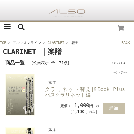
TOP
> アルソオンライン
>
CLARINET
> 楽譜
[ BACK ]
CLARINET ｜楽譜
商品一覧
［検索表示 全：71点］
音楽ジャンル：
シーン・テーマ：
［教本］
クラリネット替え指Book Plus
バスクラリネット編
1,000
：
円
定価
＋税
詳細
［1,100
］
円 税込
［教本］