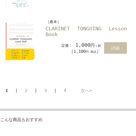
［教本］
CLARINET TONGUING Lesson
Book
1,000
：
円
定価
＋税
詳細
［1,100
］
円 税込
1
|
2
|
3
|
4
次へ>
こんな商品もおすすめ