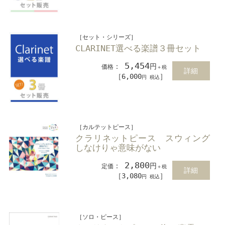
［セット・シリーズ］
CLARINET選べる楽譜３冊セット
5,454
：
円
価格
＋税
詳細
［6,000
］
円 税込
［カルテットピース］
クラリネットピース スウィング
しなけりゃ意味がない
2,800
：
円
定価
＋税
詳細
［3,080
］
円 税込
［ソロ・ピース］