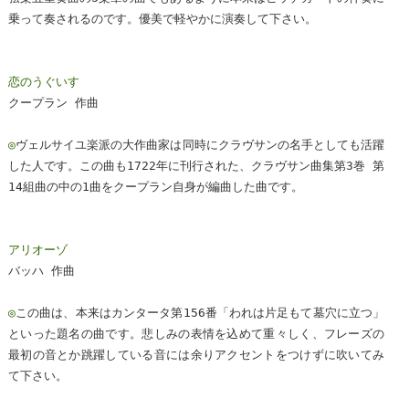
乗って奏されるのです。優美で軽やかに演奏して下さい。
恋のうぐいす
クープラン 作曲
◎
ヴェルサイユ楽派の大作曲家は同時にクラヴサンの名手としても活躍
した人です。この曲も1722年に刊行された、クラヴサン曲集第3巻 第
14組曲の中の1曲をクープラン自身が編曲した曲です。
アリオーゾ
バッハ 作曲
◎
この曲は、本来はカンタータ第156番「われは片足もて墓穴に立つ」
といった題名の曲です。悲しみの表情を込めて重々しく、フレーズの
最初の音とか跳躍している音には余りアクセントをつけずに吹いてみ
て下さい。