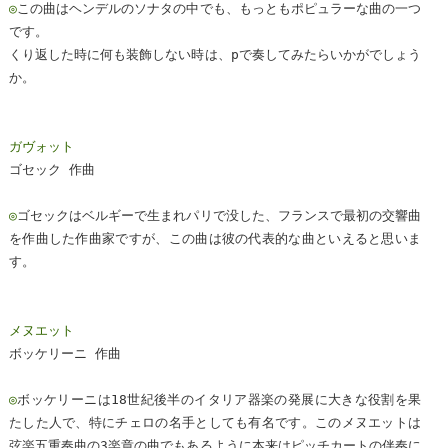
◎
この曲はヘンデルのソナタの中でも、もっともポピュラーな曲の一つ
です。
くり返した時に何も装飾しない時は、pで奏してみたらいかがでしょう
か。
ガヴォット
ゴセック 作曲
◎
ゴセックはベルギーで生まれパリで没した、フランスで最初の交響曲
を作曲した作曲家ですが、この曲は彼の代表的な曲といえると思いま
す。
メヌエット
ボッケリーニ 作曲
◎
ボッケリーニは18世紀後半のイタリア器楽の発展に大きな役割を果
たした人で、特にチェロの名手としても有名です。このメヌエットは
弦楽五重奏曲の3楽章の曲でもあるように本来はピッチカートの伴奏に