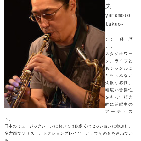
夫
-
yamamoto
takuo-
::: 経歴
:::
スタジオワー
ク、ライブと
もジャンルに
とらわれない
柔軟な感性、
幅広い音楽性
をもって精力
的に活躍中の
アーティス
ト。
日本のミュージックシーンにおいては数多くのセッションに参加し、
多方面でソリスト、セクションプレイヤーとしてその名を連ねてい
る。