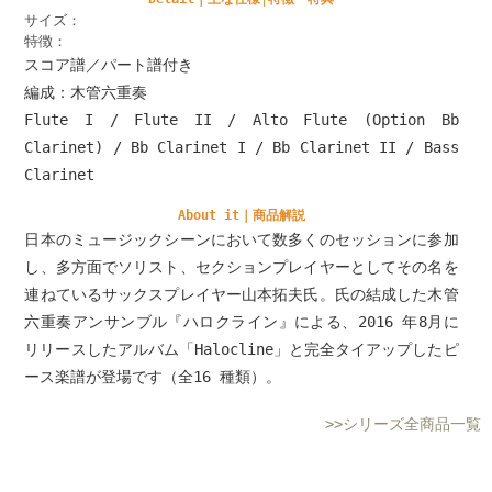
サイズ：
特徴：
スコア譜／パート譜付き
編成：木管六重奏
Flute I / Flute II / Alto Flute (Option Bb
Clarinet) / Bb Clarinet I / Bb Clarinet II / Bass
Clarinet
About it｜商品解説
日本のミュージックシーンにおいて数多くのセッションに参加
し、多方面でソリスト、セクションプレイヤーとしてその名を
連ねているサックスプレイヤー山本拓夫氏。氏の結成した木管
六重奏アンサンブル『ハロクライン』による、2016 年8月に
リリースしたアルバム「Halocline」と完全タイアップしたピ
ース楽譜が登場です（全16 種類）。
>>シリーズ全商品一覧