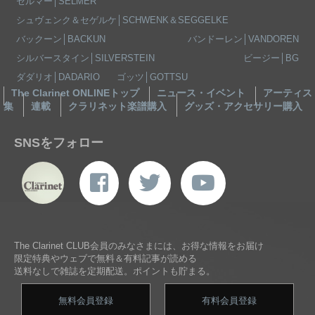
セルマー│SELMER
シュヴェンク＆セゲルケ│SCHWENK＆SEGGELKE
バックーン│BACKUN
バンドーレン│VANDOREN
シルバースタイン│SILVERSTEIN
ビージー│BG
ダダリオ│DADARIO
ゴッツ│GOTTSU
The Clarinet ONLINEトップ
ニュース・イベント
アーティス
集
連載
クラリネット楽譜購入
グッズ・アクセサリー購入
SNSをフォロー
The Clarinet CLUB会員のみなさまには、お得な情報をお届け
限定特典やウェブで無料＆有料記事が読める
送料なしで雑誌を定期配送。ポイントも貯まる。
無料会員登録
有料会員登録