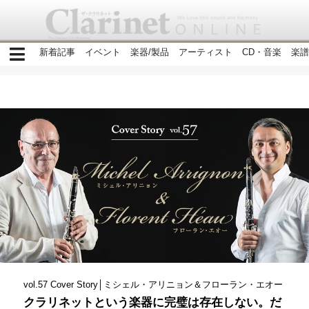
新着記事
イベント
楽器/製品
アーティスト
CD・音楽
楽譜
vol.57 Cover Story│ミシェル・アリニョン＆フローラン・エオー
クラリネットという楽器に完璧は存在しない。だ