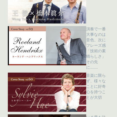
演奏で一番
大事なのは
音色、次に
フレーズ感
「技術の素
晴らしさ」
その先
に……
音楽に限ら
ず、様々な
ことに好奇
心を持つこ
とが大切