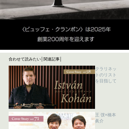
合わせて読みたい│関連記事│
クラリネッ
トのリスト
を目指して
王 弢×橋本
眞介