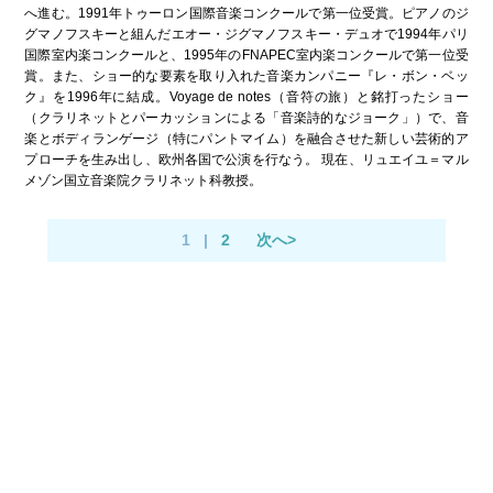
へ進む。1991年トゥーロン国際音楽コンクールで第一位受賞。ピアノのジ
グマノフスキーと組んだエオー・ジグマノフスキー・デュオで1994年パリ
国際室内楽コンクールと、1995年のFNAPEC室内楽コンクールで第一位受
賞。また、ショー的な要素を取り入れた音楽カンパニー『レ・ボン・ベッ
ク』を1996年に結成。Voyage de notes（音符の旅）と銘打ったショー
（クラリネットとパーカッションによる「音楽詩的なジョーク」）で、音
楽とボディランゲージ（特にパントマイム）を融合させた新しい芸術的ア
プローチを生み出し、欧州各国で公演を行なう。 現在、リュエイユ＝マル
メゾン国立音楽院クラリネット科教授。
1
|
2
次へ>