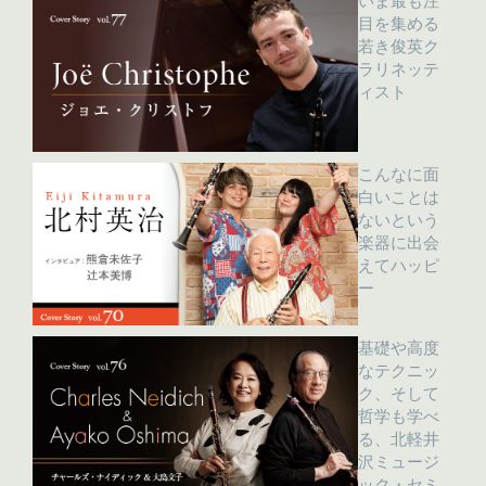
いま最も注
目を集める
若き俊英ク
ラリネッテ
ィスト
こんなに面
白いことは
ないという
楽器に出会
えてハッピ
ー
基礎や高度
なテクニッ
ク、そして
哲学も学べ
る、北軽井
沢ミュージ
ック・セミ