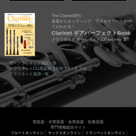
The Clarinet増刊：
楽器からセッティング、アクセサリーのすべ
てがわかる！
Clarinet ギアパーフェクトBook
クラリネット オールガイド100
選!!
and more
ザ・クラリネット雑誌一覧
クラリネットCLUB定額【月額プラン】入会
クラリネット楽譜一覧
管楽器・木管楽器・金管楽器・吹奏楽器
専門情報総合サイト
フルートオンライン
サックスオンライン
トランペットオンライン