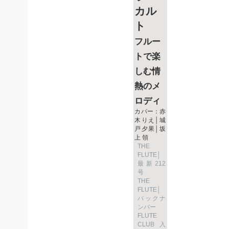
カル
ト
フルー
トで楽
しむ情
熱のメ
ロディ
カバー：赤
木りえ│城
戸夕果│坂
上 領
THE
FLUTE│
最新212
号
THE
FLUTE│
バックナ
ンバー
FLUTE
CLUB入