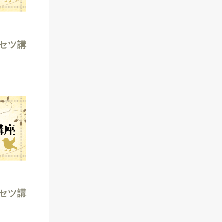
セツ講
セツ講