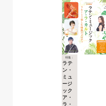
特集：
ラテ
ン・
ミュ
ージ
ック
ア・
ラ・