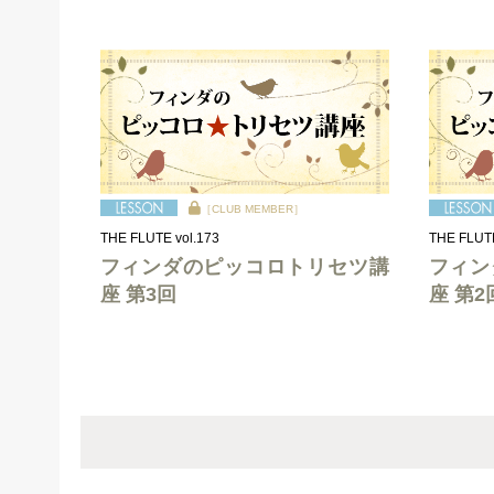
［CLUB MEMBER］
THE FLUTE vol.173
THE FLUTE
フィンダのピッコロトリセツ講
フィン
座 第3回
座 第2