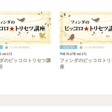
［CLUB MEMBER］
［CLUB MEMBER］
 vol.172
THE FLUTE vol.171
ダのピッコロトリセツ講
フィンダのピッコロトリ
回
座