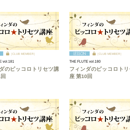
［CLUB MEMBER］
［CLUB MEMBER］
 vol.181
THE FLUTE vol.180
ダのピッコロトリセツ講
フィンダのピッコロトリ
1回
座 第10回