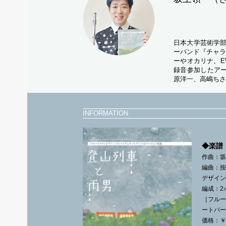
日本大学芸術学部
ーバンド『チャラ
ーやオカリナ、E
録音参加したアー
原洋一、高嶋ちさ
INFORMATION
◆楽譜
作曲：
編曲：
デザイ
編成：2
［フル
ートパー
価格：￥