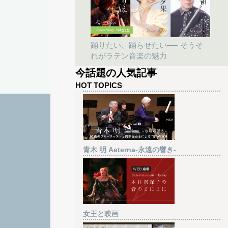
踊りたい、踊らせたい── そうそ
れがラテン音楽の魅力
今話題の人気記事
HOT TOPICS
青木 明 Aeterna-永遠の響き-
女王と映画