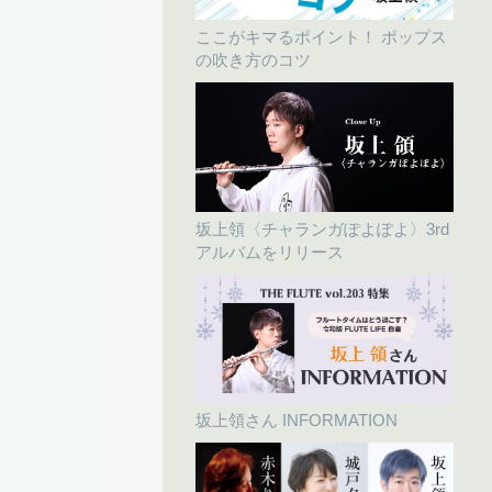
ここがキマるポイント！ ポップス
の吹き方のコツ
坂上領〈チャランガぽよぽよ〉3rd
アルバムをリリース
坂上領さん INFORMATION