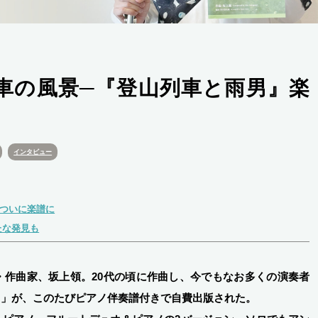
車の風景─『登山列車と雨男』楽
インタビュー
がついに楽譜に
たな発見も
・作曲家、坂上領。20代の頃に作曲し、今でもなお多くの演奏者
男」が、このたびピアノ伴奏譜付きで自費出版された。