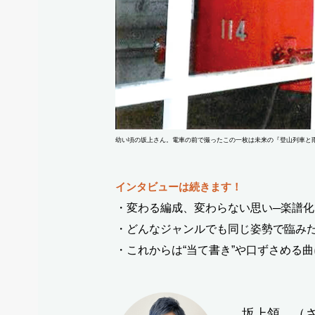
幼い頃の坂上さん。電車の前で撮ったこの一枚は未来の『登山列車と
インタビューは続きます！
・変わる編成、変わらない思い─楽譜
・どんなジャンルでも同じ姿勢で臨み
・これからは“当て書き”や口ずさめる
坂上領 （さ