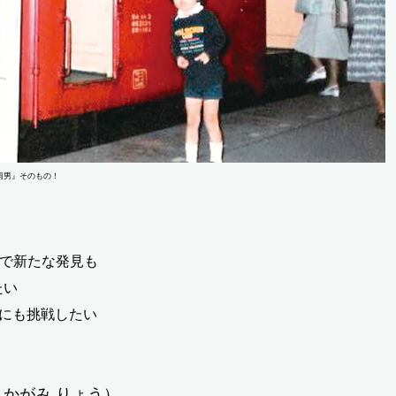
雨男』そのもの！
化で新たな発見も
たい
曲にも挑戦したい
かがみ りょう）