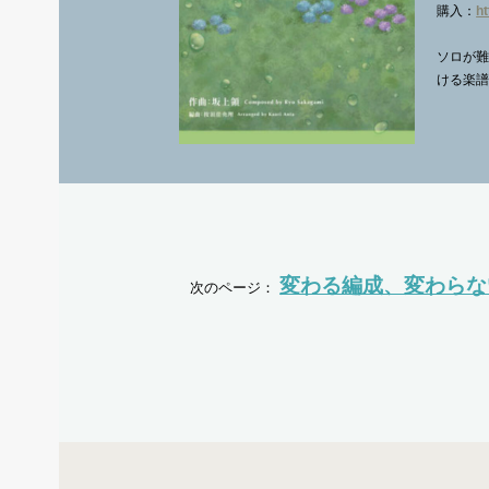
購入：
h
ソロが
ける楽
変わる編成、変わらな
次のページ：