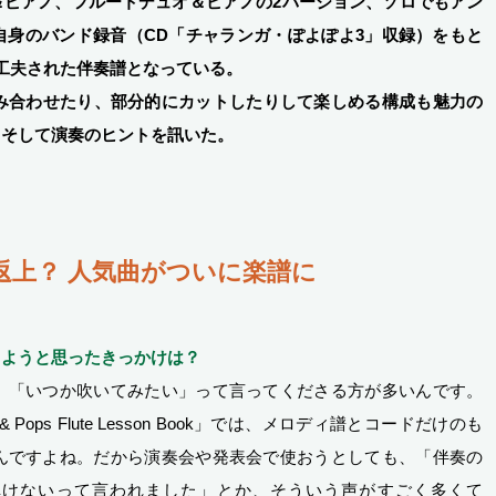
＆ピアノ、フルートデュオ＆ピアノの2バージョン、ソロでもアン
自身のバンド録音（CD「チャランガ・ぽよぽよ3」収録）をもと
工夫された伴奏譜となっている。
組み合わせたり、部分的にカットしたりして楽しめる構成も魅力の
そして演奏のヒントを訊いた。
返上？ 人気曲がついに楽譜に
しようと思ったきっかけは？
、「いつか吹いてみたい」って言ってくださる方が多いんです。
Pops Flute Lesson Book」では、メロディ譜とコードだけのも
んですよね。だから演奏会や発表会で使おうとしても、「伴奏の
弾けないって言われました」とか、そういう声がすごく多くて