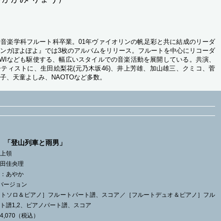
音楽学科フルート科卒業。01年ヴァイオリンの帆足彩と共に結成のリーダ
ンガぽよぽよ』では3枚のアルバムをリリース。フルートを中心にリコーダ
WIなども駆使する、幅広いスタイルでの音楽活動を展開している。共演、
ティストに、生田絵梨花(元乃木坂46)、井上芳雄、加山雄三、クミコ、菅
子、天童よしみ、NAOTOなど多数。
 「登山列車と雨男」
坂上領
按田佳央理
ン：あやか
バージョン
ートソロ＆ピアノ］フルートパート譜、スコア／［フルートデュオ＆ピアノ］フル
ト譜1,2、ピアノパート譜、スコア
4,070（税込）