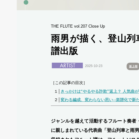
THE FLUTE vol.207 Close Up
雨男が描く、登山列
譜出版
2025-10-23
坂上領
［この記事の目次］
１│
きっかけは“やるやる詐欺”返上？ 人気曲
２│
変わる編成、変わらない思い─楽譜化で新
ジャンルを越えて活動するフルート奏者
に親しまれている代表曲「登山列車と雨