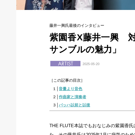
藤井一興氏最後のインタビュー
紫園香X藤井一興 
サンブルの魅力」
2025-05-20
［この記事の目次］
１│
音量より音色
２│
作曲家と演奏者
３│
バッハ以前と以後
THE FLUTE本誌でもおなじみの紫園
た。その藤井氏は2025年1月に病気のた