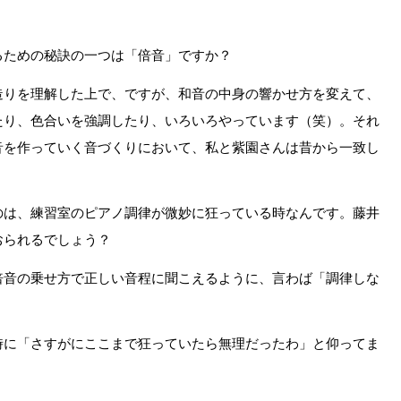
るための秘訣の一つは「倍音」ですか？
造りを理解した上で、ですが、和音の中身の響かせ方を変えて、
たり、色合いを強調したり、いろいろやっています（笑）。それ
音を作っていく音づくりにおいて、私と紫園さんは昔から一致し
のは、練習室のピアノ調律が微妙に狂っている時なんです。藤井
おられるでしょう？
倍音の乗せ方で正しい音程に聞こえるように、言わば「調律しな
時に「さすがにここまで狂っていたら無理だったわ」と仰ってま