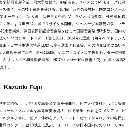
楽学部同首席卒業、同大学院修了。御前演奏。スイスにてM.モイーズに師
ース修了。その後も薫陶を受ける。第7回「万里の長城杯」国際コンクール
洋楽オーディション入選、以来世界中のTV、ラジオ出演多数。外務省招聘
」等により世界24ヶ国でリサイタル開催。ジュネーヴ国際芸術祭、ブラ
0周年記念音楽祭、韓国復興節記念音楽祭をはじめ国際音楽祭招聘多数。国内で
で年間コンサートベスト1位に2021、2024年に選出（毎年ベストテン入
藝術・日本時事通信特選CDにも度々選出される等、その演奏は常に高い評
音大教授を経て現在、MFLC講師。ケニア・コイノニア教育センター特別講
。キリストの平和音楽伝道師。NGOハンガーゼロ親善大使。曲集・著書3
発売中。
zuoki Fujii
学中に渡仏し、パリ国立高等音楽院を作曲科、ピアノ伴奏科ともに１等賞
エコール・ノルマルを高等演奏家資格１位で卒業。作曲をO.メシアン、ピ
オ、M.クルチオに、ピアノ伴奏をアンリエット・ピュイグ＝ロジェの各氏に
世界コンクールは10以上に及ぶ。ヨーロッパや日本国内でのソロ・リサイ