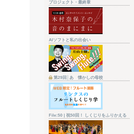
プロジェクト・最終章
AIソフトと私の出会い
第29回│あゝ懐かしの母校
File:50 | 祝50回！ しくじりをふりかえる