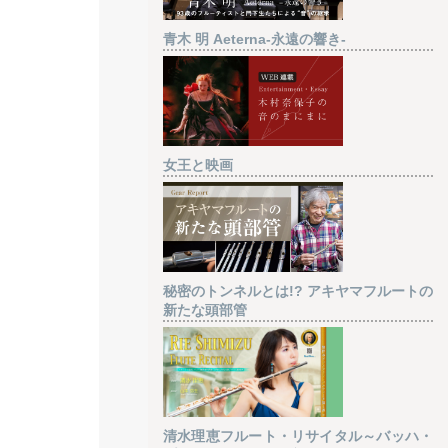
青木 明 Aeterna-永遠の響き-
女王と映画
秘密のトンネルとは!? アキヤマフルートの
新たな頭部管
清水理恵フルート・リサイタル～バッハ・