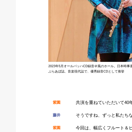
2023年5月オールバッハCD録音＠風のホール。日本時事
ぶらあぼ誌、音楽現代誌で、優秀録音CDとして推挙
共演を重ねていただいて40
紫園
そうですね、ずっと私たち
藤井
今回は、幅広くフルート＆
紫園