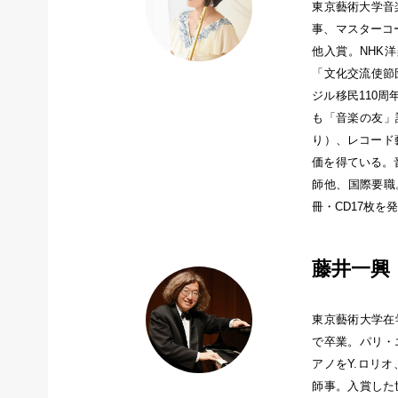
東京藝術大学音
事、マスターコ
他入賞。NHK
「文化交流使節団
ジル移民11
も「音楽の友」誌
り）、レコード
価を得ている。
師他、国際要職
冊・CD17枚を
藤井一興 Ka
東京藝術大学在
で卒業。パリ・
アノをY.ロリ
師事。入賞した