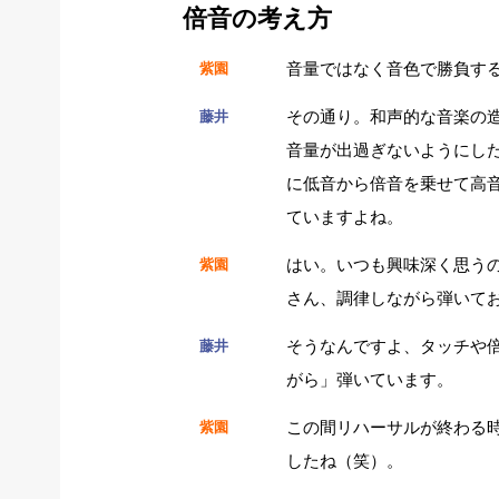
倍音の考え方
音量ではなく音色で勝負す
紫園
その通り。和声的な音楽の
藤井
音量が出過ぎないようにし
に低音から倍音を乗せて高
ていますよね。
はい。いつも興味深く思う
紫園
さん、調律しながら弾いて
そうなんですよ、タッチや
藤井
がら」弾いています。
この間リハーサルが終わる
紫園
したね（笑）。