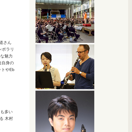
道さん
ンポラリ
々な魅力
は自身の
トやEb
人も多い
る 木村