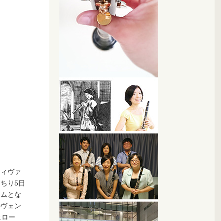
ティヴァ
ちり5日
ラムとな
のヴェン
ェロー