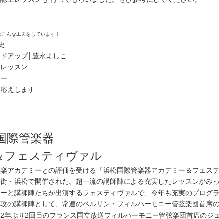
こんな工夫をしています！
史
ドアップ│豊永よしこ
上レッスン
リー
お応えします
松国際管楽器
＆フェスティヴァル
音楽アカデミーとの評価を受ける「浜松国際管楽器アカデミー＆フェス
街・浜松で開催された。超一流の講師陣による充実したレッスンがみっ
ミーと講師陣たちが出演するフェスティヴァルで、今年も充実のプログ
専攻の講師陣として、常連のベルリン・フィルハーモニー管弦楽団首席
2年ぶり2回目のフランス国立放送フィルハーモニー管弦楽団首席のジ