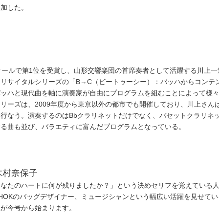
参加した。
クールで第1位を受賞し、山形交響楽団の首席奏者として活躍する川上一
リサイタルシリーズの「B→C（ビートゥーシー）：バッハからコンテ
バッハと現代曲を軸に演奏家が自由にプログラムを組むことによって様
リーズは、2009年度から東京以外の都市でも開催しており、川上さん
行なう。演奏するのはBbクラリネットだけでなく、バセットクラリネッ
する曲も並び、バラエティに富んだプログラムとなっている。
木村奈保子
あなたのハートに何が残りましたか？」という決めセリフを覚えている
AHOKのバッグデザイナー、ミュージシャンという幅広い活躍を見せてい
イが今号から始まります。