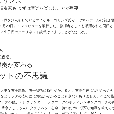
コリンズ
演奏家も まずは音楽を楽しむことが重要
ット界をけん引しているマイケル・コリンズ氏が、ヤマハホールに初登
6月29日にインタビューを敢行した。指揮者としても活躍される同氏と
鈴木生子氏のクラリネット談義は止まることがなかった。
ts］
ど親指、
演奏が変わる
ットの不思議
る大事な右手親指。右手親指に負担がかかると、右腕全体に負担がかか
身などカラダの広範囲に負担がかかることも少なくありません。そこで
グッズの他、アレクサンダー・テクニークのボディシンキングコーチの
 豊永よしこさんにクラリネットを楽に持つために必要な知識を教えて
誌上レッスンも 行ってもらいました。ぜひ参考にしてください。