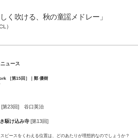
しく吹ける、秋の童謡メドレー」
 CL）
ンニュース
ork
［第15回］｜鄭 優樹
グ
T
[第23回] 谷口英治
吹き駆け込み寺
[第13回]
スピースをくわえる位置は、どのあたりが理想的なのでしょうか？