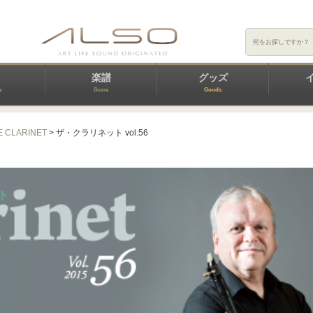
楽譜
グッズ
e
Score
Goods
E CLARINET
> ザ・クラリネット vol.56