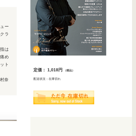
ュー
クラ
指は
痛め
ット
定価： 1,018円
（税込）
木村奈
配送状況：在庫切れ