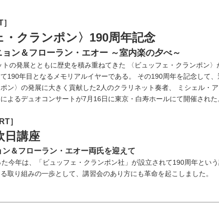
NT］
・クランポン〉190周年記念
ニョン＆フローラン・エオー ～室内楽の夕べ～
ネットの発展とともに歴史を積み重ねてきた 〈ビュッフェ・クランポン〉が
て190年目となるメモリアルイヤーである。 その190周年を記念して、
ポン〉の発展に大きく貢献した2人のクラリネット奏者、 ミシェル・
によるデュオコンサートが7月16日に東京・白寿ホールにて開催された
ORT］
欧日講座
ョン＆フローラン・エオー両氏を迎えて
った今年は、「ビュッフェ・クランポン社」が設立されて190周年とい
なる取り組みの一歩として、講習会のあり方にも革命を起こしました。