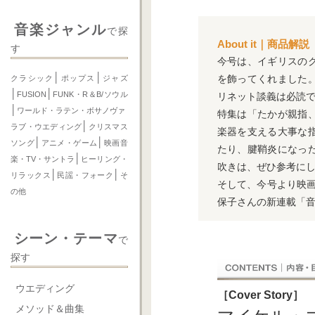
音楽ジャンル
で探
About it｜商品解説
す
今号は、イギリスの
│
│
を飾ってくれました
クラシック
ポップス
ジャズ
│
│
FUSION
FUNK・R＆B/ソウル
リネット談義は必読
│
ワールド・ラテン・ボサノヴァ
特集は「たかが親指
│
ラブ・ウエディング
クリスマス
楽器を支える大事な
│
│
ソング
アニメ・ゲーム
映画音
たり、腱鞘炎になっ
│
楽・TV・サントラ
ヒーリング・
吹きは、ぜひ参考に
│
│
リラックス
民謡・フォーク
そ
そして、今号より映画
の他
保子さんの新連載「
シーン・テーマ
で
探す
ウエディング
［Cover Story］
メソッド＆曲集