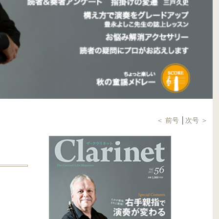
＜ 前号
│
次号 ＞