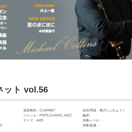
ト vol.56
楽器種別：CLARINET
目的/用途：魅力にふれよう！
ジャンル：POPS,CLASSIC,JAZZ
編成：
サイズ：A4判
演奏レベル：
26
演奏/監修：