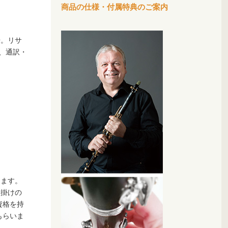
商品の仕様・付属特典のご案内
場。リサ
、通訳・
ります。
指掛けの
資格を持
もらいま