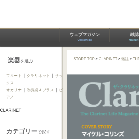
ウェブマガジン
雑誌
OnlineMedia
Magazin
楽器
STORE TOP
>
CLARINET
>
雑誌
>
TH
を選ぶ
｜
｜
フルート
クラリネット
サッ
クス
｜
｜
オカリナ
吹奏楽＆ブラス
ピ
アノ
CLARINET
カテゴリー
で探す