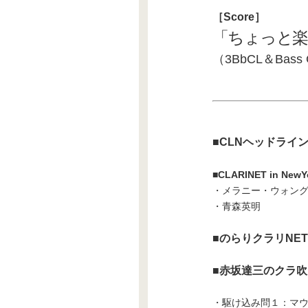
［Score］
「ちょっと楽
（3BbCL＆Bass
■CLNヘッドライ
■
CLARINET in NewY
・メラニー・ウォン
・青森英明
■のらりクラリNE
■赤坂達三のクラ
・駆け込み問１：マウ