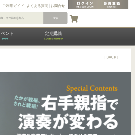
ご利用ガイド
│
よくある質問
│
お問合せ
イベント
定期購読
Event
CLUB Mmember
[ BACK ]