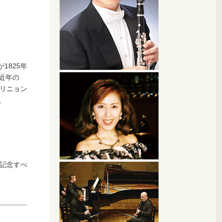
1825年
近年の
アリニョン
。
う記念すべ