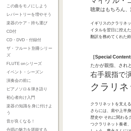
マイケル・
この曲をモノにしよう
聴衆はもちろん、
レパートリーを増やそう
楽器のケア・持ち運び
イギリスのクラリネ
イタルを翌日に控えた
CD付
翻訳を務めてくれた
CD・DVD・付録付
ザ・フルート別冊シリー
ズ
［Special Conten
FLUTE onシリーズ
たかが親指、され
イベント・シーズン
右手親指で
演奏会の前に
クラリネ
ピアノソロ＆弾き語り
初心者向け入門
クラリネットを支え
楽器の知識を身に付けよ
さらには、肩や上半
う
歴史や それに関わる
音が良くなる！
つクラリネット奏者、
合唱の魅力を堪能する
しょう。豊永さんには