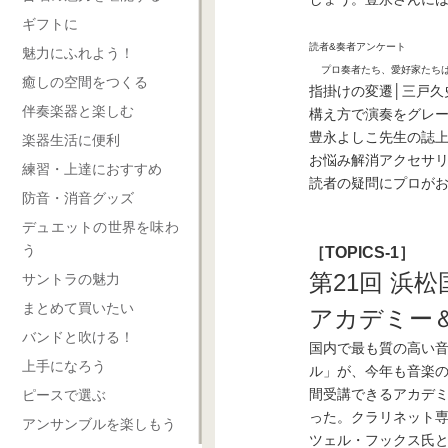
ギフトに
読者&奏者アンケート
魅力にふれよう！
プロ奏者たち、愛好家たちは
癒しの空間をつくる
指掛けの変遷│三戸久
伴奏楽器と楽しむ
構え方で演奏をグレー
豊永よしこ先生の誌
楽器生活に便利
お悩み解消アクセサ
練習・上達におすすめ
読者の疑問にプロが
防音・消音グッズ
デュエットの世界を味わ
う
［TOPICS-1］
第21回 浜
サントラの魅力
まとめて買いたい
アカデミー
バンドと吹ける！
国内で最も質の高い
上手になろう
ル」が、今年も音楽の
間受講できるアカデ
ピースで選ぶ
った。クラリネット
アンサンブルを楽しもう
ツェル・フックス氏と