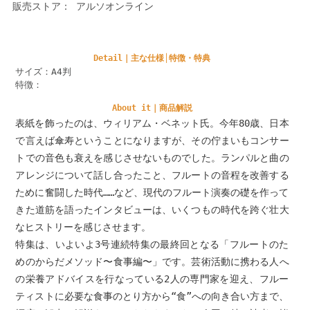
販売ストア： アルソオンライン
Detail｜主な仕様│特徴・特典
サイズ：A4判
特徴：
About it｜商品解説
表紙を飾ったのは、ウィリアム・ベネット氏。今年80歳、日本
で言えば傘寿ということになりますが、その佇まいもコンサー
トでの音色も衰えを感じさせないものでした。ランパルと曲の
アレンジについて話し合ったこと、フルートの音程を改善する
ために奮闘した時代……など、現代のフルート演奏の礎を作って
きた道筋を語ったインタビューは、いくつもの時代を跨ぐ壮大
なヒストリーを感じさせます。
特集は、いよいよ3号連続特集の最終回となる「フルートのた
めのからだメソッド〜食事編〜」です。芸術活動に携わる人へ
の栄養アドバイスを行なっている2人の専門家を迎え、フルー
ティストに必要な食事のとり方から“食”への向き合い方まで、