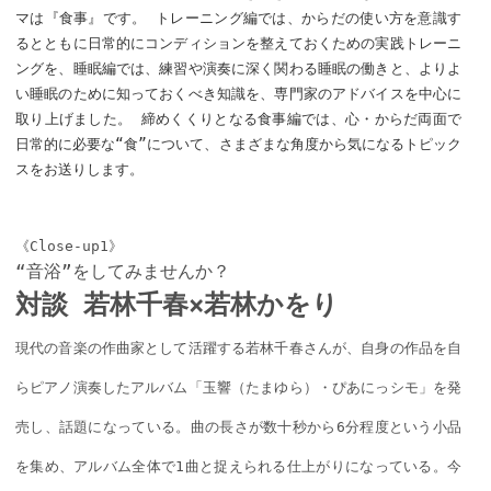
マは『食事』です。 トレーニング編では、からだの使い方を意識す
るとともに日常的にコンディションを整えておくための実践トレーニ
ングを、睡眠編では、練習や演奏に深く関わる睡眠の働きと、よりよ
い睡眠のために知っておくべき知識を、専門家のアドバイスを中心に
取り上げました。 締めくくりとなる食事編では、心・からだ両面で
日常的に必要な“食”について、さまざまな角度から気になるトピック
スをお送りします。
《Close-up1》
“音浴”をしてみませんか？
対談 若林千春×若林かをり
現代の音楽の作曲家として活躍する若林千春さんが、自身の作品を自
らピアノ演奏したアルバム「玉響（たまゆら）・ぴあにっシモ」を発
売し、話題になっている。曲の長さが数十秒から6分程度という小品
を集め、アルバム全体で1曲と捉えられる仕上がりになっている。今