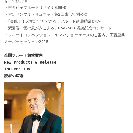
をこの秋開催
・吉野裕子フルートリサイタル開催
・アンサンブル・リュネット第2回東京特別公演
・｢実践！！必ず誰でもできる！フルート循環呼吸｣講座
・紫園香「愛の風がきこえる」Book&CD 発売記念コンサート
・フルートコンベンション ヤマハショーケースのご案内／工藤重典
スーパーセッション2015
全国フルート教室案内
New Products & Release
INFORMATION
読者の広場