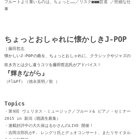
フルートより重いものは、ちょっと……／リスク■■■芸道 ／些細な仕
事
ちょっとおしゃれに懐かしきJ-POP
｜藤田哲志
懐かしいJ-POPの曲を、ちょっとおしゃれに、クラシックやジャズの
吹き方とは少し違うコツを藤田哲志氏がアドバイス！
『輝きながら』
（Fl&Pf）（徳永英明／歌 ）
Topics
・第9回 ヴェリタス・ミュージック／フルート& ピアノ・セミナー
2015 in 新潟（聴講生募集）
・連載好評中の大久保はるかさんのLIVE 開催！
・吉岡次郎氏がF. レングリ氏とデュオコンサート、またリサイタル