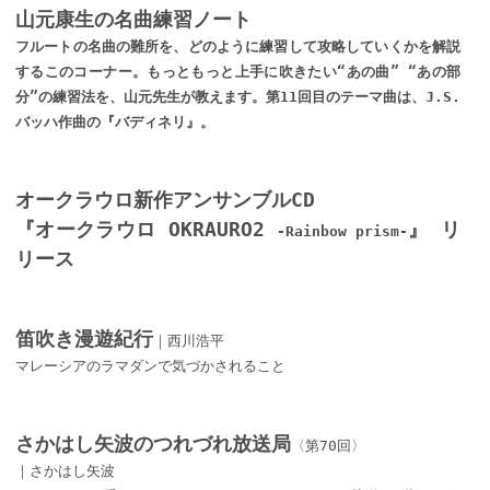
山元康生の名曲練習ノート
フルートの名曲の難所を、どのように練習して攻略していくかを解説
するこのコーナー。もっともっと上手に吹きたい“あの曲” “あの部
分”の練習法を、山元先生が教えます。第11回目のテーマ曲は、J.S.
バッハ作曲の『バディネリ』。
オークラウロ新作アンサンブルCD
『オークラウロ OKRAURO2
』 リ
-Rainbow prism-
リース
笛吹き漫遊紀行
｜西川浩平
マレーシアのラマダンで気づかされること
さかはし矢波のつれづれ放送局
〈第70回〉
｜さかはし矢波