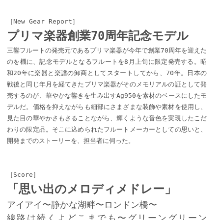
［New Gear Report］
プリマ楽器創業70周年記念モデル
三響フルートの発売元であるプリマ楽器が今年で創業70周年を迎えた
のを機に、記念モデルとなるフルートを8月上旬に限定発売する。昭
和20年に楽器と楽譜の卸商としてスタートしてから、70年。日本の
戦後と同じ年月を経てきたプリマ楽器がそのメモリアルの証として発
売するのが、華やかな響きを生み出すAg950を素材のベースにしたモ
デルだ。価格を抑えながらも細部にさまざまな装飾や素材を使用し、
見た目の華やかさもさることながら、輝くような音色を実現したこだ
わりの限定品。そこに込められたフルートメーカーとしての思いと、
開発までのストーリーを、担当者に伺った。
［Score］
「思い出のメロディメドレー」
アイアイ〜静かな湖畔〜ロンドン橋〜
線路は続くよどこまでも〜グリーングリーン