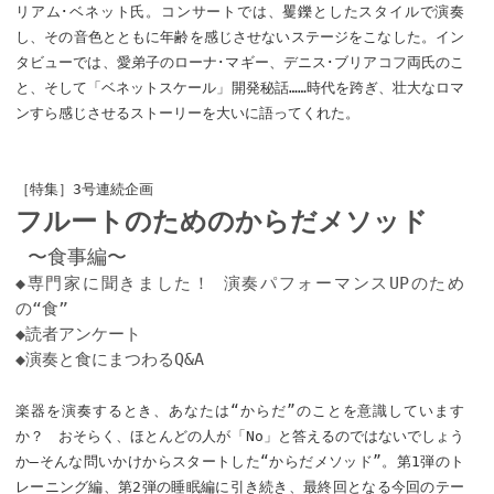
リアム･ベネット氏。コンサートでは、矍鑠としたスタイルで演奏
し、その音色とともに年齢を感じさせないステージをこなした。イン
タビューでは、愛弟子のローナ･マギー、デニス･ブリアコフ両氏のこ
と、そして「ベネットスケール」開発秘話……時代を跨ぎ、壮大なロマ
ンすら感じさせるストーリーを大いに語ってくれた。
［特集］3号連続企画
フルートのためのからだメソッド
〜食事編〜
◆専門家に聞きました！ 演奏パフォーマンスUPのため
の“食”
◆読者アンケート
◆演奏と食にまつわるQ&A
楽器を演奏するとき、あなたは“からだ”のことを意識しています
か？ おそらく、ほとんどの人が「No」と答えるのではないでしょう
か—そんな問いかけからスタートした“からだメソッド”。第1弾のト
レーニング編、第2弾の睡眠編に引き続き、最終回となる今回のテー