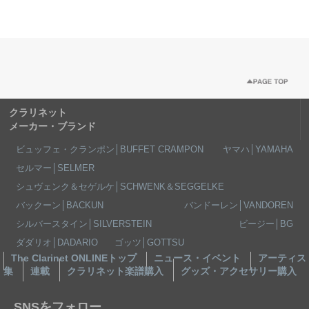
クラリネット
メーカー・ブランド
ビュッフェ・クランポン│BUFFET CRAMPON
ヤマハ│YAMAHA
セルマー│SELMER
シュヴェンク＆セゲルケ│SCHWENK＆SEGGELKE
バックーン│BACKUN
バンドーレン│VANDOREN
シルバースタイン│SILVERSTEIN
ビージー│BG
ダダリオ│DADARIO
ゴッツ│GOTTSU
The Clarinet ONLINEトップ
ニュース・イベント
アーティス
集
連載
クラリネット楽譜購入
グッズ・アクセサリー購入
SNSをフォロー