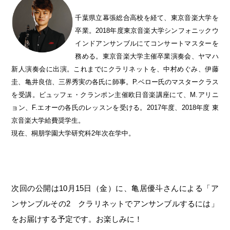
千葉県立幕張総合高校を経て、東京音楽大学を
卒業。2018年度東京音楽大学シンフォニックウ
インドアンサンブルにてコンサートマスターを
務める。東京音楽大学主催卒業演奏会、ヤマハ
新人演奏会に出演。これまでにクラリネットを、中村めぐみ、伊藤
圭、亀井良信、三界秀実の各氏に師事。P.ベロー氏のマスタークラス
を受講。ビュッフェ・クランポン主催欧日音楽講座にて、M.アリニ
ョン、F.エオーの各氏のレッスンを受ける。2017年度、2018年度 東
京音楽大学給費奨学生。
現在、桐朋学園大学研究科2年次在学中。
次回の公開は10月15日（金）に、亀居優斗さんによる「ア
ンサンブルその2 クラリネットでアンサンブルするには」
をお届けする予定です。お楽しみに！