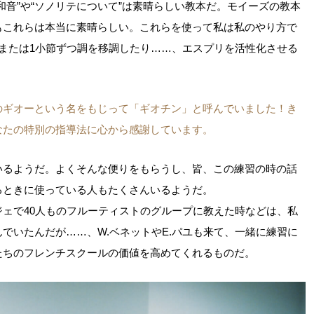
和音”や“ソノリテについて”は素晴らしい教本だ。モイーズの教本
もこれらは本当に素晴らしい。これらを使って私は私のやり方で
または1小節ずつ調を移調したり……、エスプリを活性化させる
のギオーという名をもじって「ギオチン」と呼んでいました！き
なたの特別の指導法に心から感謝しています。
いるようだ。よくそんな便りをもらうし、皆、この練習の時の話
るときに使っている人もたくさんいるようだ。
ェで40人ものフルーティストのグループに教えた時などは、私
でいたんだが……、W.ベネットやE.パユも来て、一緒に練習に
たちのフレンチスクールの価値を高めてくれるものだ。