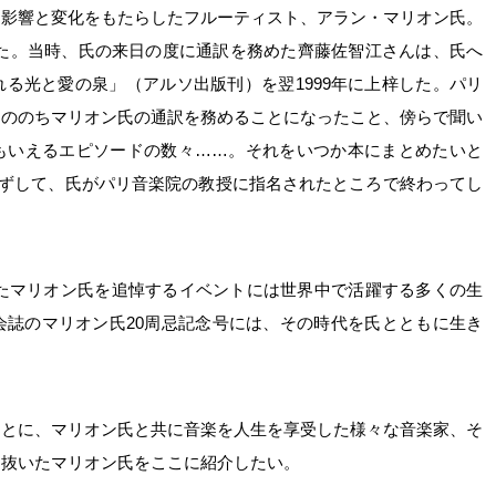
な影響と変化をもたらしたフルーティスト、アラン・マリオン氏。
経った。当時、氏の来日の度に通訳を務めた齊藤佐智江さんは、氏へ
る光と愛の泉」（アルソ出版刊）を翌1999年に上梓した。パリ
そののちマリオン氏の通訳を務めることになったこと、傍らで聞い
もいえるエピソードの数々……。それをいつか本にまとめたいと
期せずして、氏がパリ音楽院の教授に指名されたところで終わってし
われたマリオン氏を追悼するイベントには世界中で活躍する多くの生
会誌のマリオン氏20周忌記念号には、その時代を氏とともに生き
もとに、マリオン氏と共に音楽を人生を享受した様々な音楽家、そ
き抜いたマリオン氏をここに紹介したい。