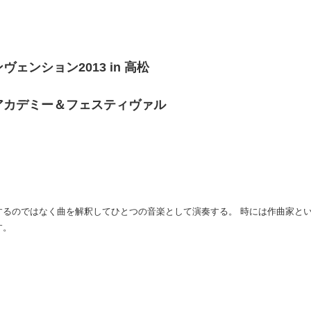
》
ェンション2013 in 高松
アカデミー＆フェスティヴァル
するのではなく曲を解釈してひとつの音楽として演奏する。 時には作曲家と
す。