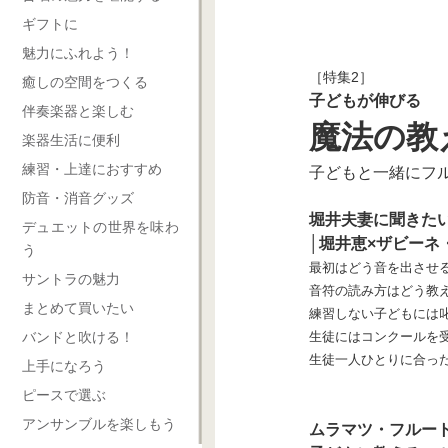
ギフトに
魅力にふれよう！
［特集2］
癒しの空間をつくる
子どもが伸びる
伴奏楽器と楽しむ
魔法の教
楽器生活に便利
練習・上達におすすめ
子どもと一緒にフ
防音・消音グッズ
堀井夫妻に聞きたい
デュエットの世界を味わ
│堀井恵×ザビーネ
う
最初はどう音を出させ
サントラの魅力
音符の読み方はどう教
まとめて買いたい
練習しない子どもには
生徒にはコンクールを
バンドと吹ける！
生徒一人ひとりに合っ
上手になろう
ピースで選ぶ
アンサンブルを楽しもう
ムラマツ・フルー