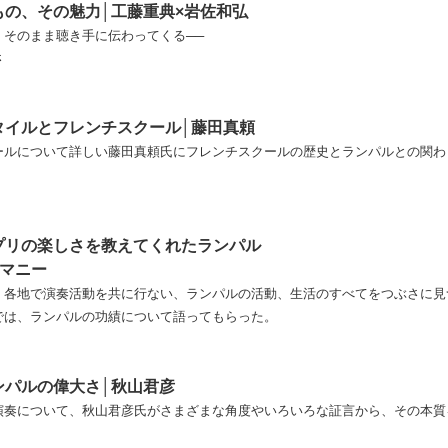
もの、その魅力│工藤重典×岩佐和弘
、そのまま聴き手に伝わってくる──
さ
タイルとフレンチスクール│藤田真頼
ールについて詳しい藤田真頼氏にフレンチスクールの歴史とランパルとの関わ
プリの楽しさを教えてくれたランパル
リマニー
、各地で演奏活動を共に行ない、ランパルの活動、生活のすべてをつぶさに見
では、ランパルの功績について語ってもらった。
ンパルの偉大さ│秋山君彦
演奏について、秋山君彦氏がさまざまな角度やいろいろな証言から、その本質