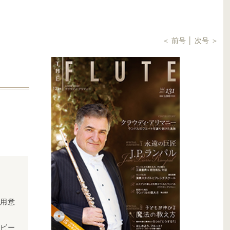
＜ 前号 │
次号 ＞
を用意
ザビー