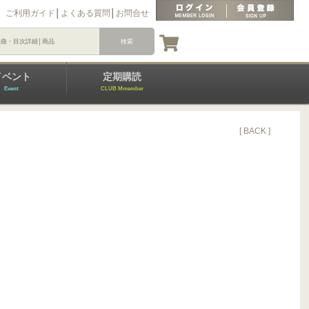
ご利用ガイド
│
よくある質問
│
お問合せ
イベント
定期購読
Event
CLUB Mmember
[ BACK ]