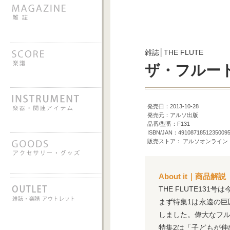
雑誌│THE FLUTE
ザ・フルート 
発売日：2013-10-28
発売元：アルソ出版
品番/型番：F131
ISBN/JAN：4910871851235009
販売ストア： アルソオンライン
About it｜商品解説
THE FLUTE13
まず特集1は永遠の
しました。偉大なフ
特集2は「子どもが