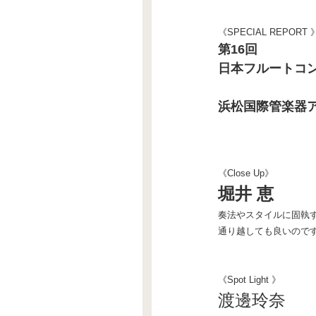
《SPECIAL REPORT 
第16回
日本フルートコンヴ
浜松国際管楽器
《Close Up》
堀井 恵
奏法やスタイルに固執
通り越しても良いので
《Spot Light 》
渡邊玲奈