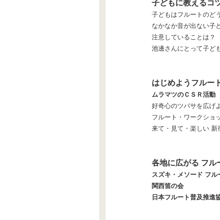
子どもに教えるコ
子どもはフルートのど
なかなか音が出ない子
注意していることは？
池邊さんにとって子ど
はじめようフルー
ムラマツのＣＳＲ活動
好奇心のツバサを広げよ
フルート・ワークショ
来て・見て・楽しい 新
各地に広がる フル
スズキ・メソード フル
関西笛の会
日本フルート普及推進