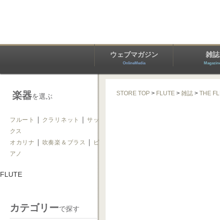
ウェブマガジン
雑誌
OnlineMedia
Magazin
楽器
STORE TOP
>
FLUTE
>
雑誌
>
THE F
を選ぶ
｜
｜
フルート
クラリネット
サッ
クス
｜
｜
オカリナ
吹奏楽＆ブラス
ピ
アノ
FLUTE
カテゴリー
で探す