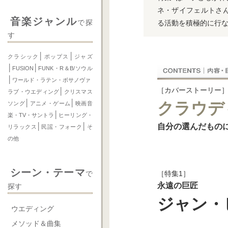
ネ・ザイフェルトさ
音楽ジャンル
で探
る活動を積極的に行
す
│
│
クラシック
ポップス
ジャズ
│
│
FUSION
FUNK・R＆B/ソウル
│
ワールド・ラテン・ボサノヴァ
［カバーストーリー
│
ラブ・ウエディング
クリスマス
│
│
クラウデ
ソング
アニメ・ゲーム
映画音
│
楽・TV・サントラ
ヒーリング・
自分の選んだもの
│
│
リラックス
民謡・フォーク
そ
の他
シーン・テーマ
［特集1］
で
永遠の巨匠
探す
ジャン・
ウエディング
メソッド＆曲集