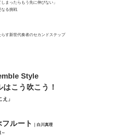
てしまったらもう先に伸びない」
更なる挑戦
たらす新世代奏者のセカンドステップ
ble Style
ルはこう吹こう！
こえ」
ぶフルート
｜白川真理
道～