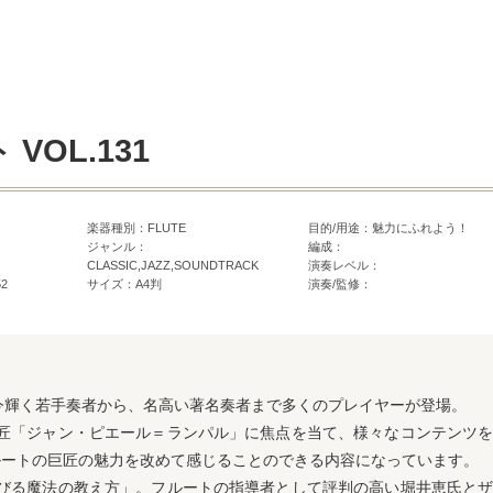
VOL.131
楽器種別：FLUTE
目的/用途：魅力にふれよう！
ジャンル：
編成：
CLASSIC,JAZZ,SOUNDTRACK
演奏レベル：
52
サイズ：A4判
演奏/監修：
1号は今輝く若手奏者から、名高い著名奏者まで多くのプレイヤーが登場。
巨匠「ジャン・ピエール＝ランパル」に焦点を当て、様々なコンテンツ
ルートの巨匠の魅力を改めて感じることのできる内容になっています。
伸びる魔法の教え方」。フルートの指導者として評判の高い堀井恵氏と