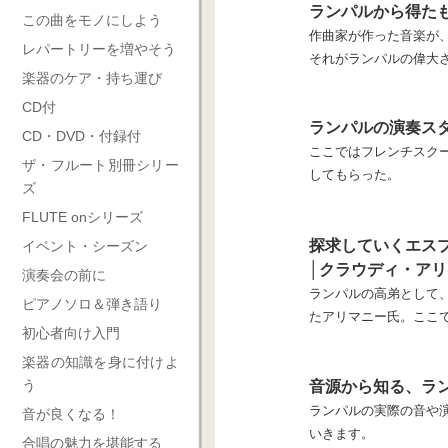
ランパルから得た
この曲をモノにしよう
作曲家が作った音楽が
レパートリーを増やそう
それがランパルの偉大
楽器のケア・持ち運び
CD付
ランパルの演奏ス
CD・DVD・付録付
ここではフレンチスク
ザ・フルート別冊シリー
してもらった。
ズ
FLUTE onシリーズ
探求していくエス
イベント・シーズン
│クラウディ・ア
演奏会の前に
ランパルの高弟として
ピアノソロ＆弾き語り
たアリマニー氏。ここ
初心者向け入門
楽器の知識を身に付けよ
う
音源から知る、ラ
ランパルの実際の音や
音が良くなる！
いきます。
合唱の魅力を堪能する