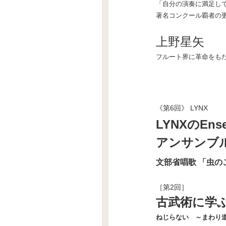
「自分の演奏に満足し
著名コンクール覇者の
上野星矢
フルート界に革命をも
《第6回》 LYNX
LYNXのEnsem
アンサンブ
文部省唱歌 「虫の
［第2回］
古武術に学
ねじらない ～まわり