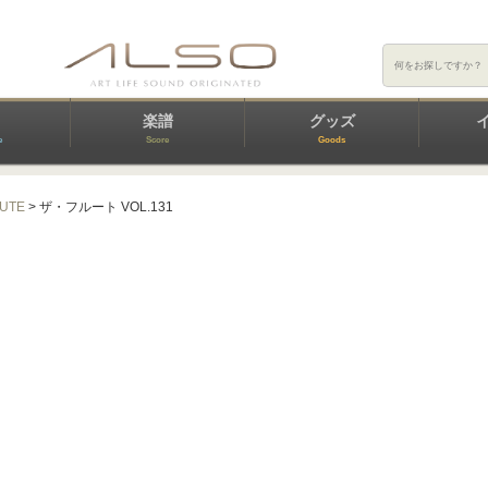
楽譜
グッズ
e
Score
Goods
LUTE
> ザ・フルート VOL.131