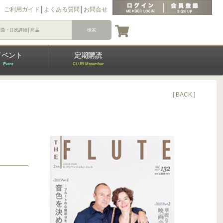
ご利用ガイド
│
よくある質問
│
お問合せ
イベント
定期購読
Event
CLUB Mmember
[ BACK ]