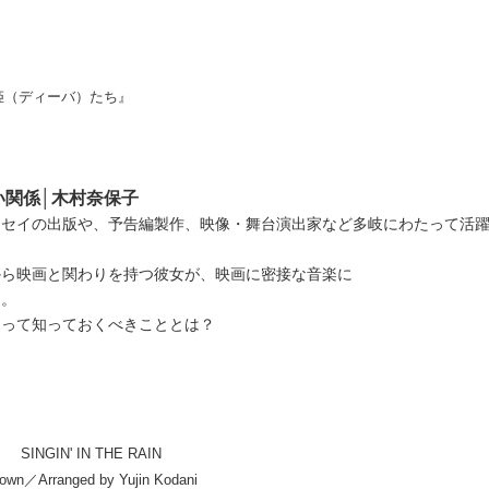
姫（ディーバ）たち』
い関係│木村奈保子
ッセイの出版や、予告編製作、映像・舞台演出家など多岐にわたって活
から映画と関わりを持つ彼女が、映画に密接な音楽に
た。
たって知っておくべきこととは？
NGIN' IN THE RAIN
rown／Arranged by Yujin Kodani