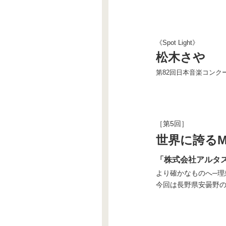
《Spot Light》
松木さや
第82回日本音楽コンク
［第5回］
世界に誇るMade
「株式会社アルタ
より確かなものへ─理
今回は長野県安曇野