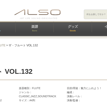
楽譜
グッズ
e
Score
Goods
LUTE
> ザ・フルート VOL.132
VOL.132
楽器種別：FLUTE
目的/用途：魅力にふれよう！
ジャンル：
編成：
CLASSIC,JAZZ,SOUNDTRACK
演奏レベル：
52
サイズ：A4判
演奏/監修：