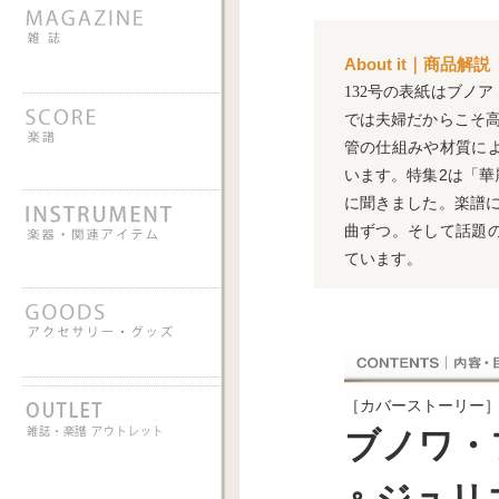
About it｜商品解説
132号の表紙はブノ
では夫婦だからこそ
管の仕組みや材質に
2
います。
特集
は「華
に聞きました。楽譜
曲ずつ。そして話題
ています。
［カバーストーリー
ブノワ・
ジュリ