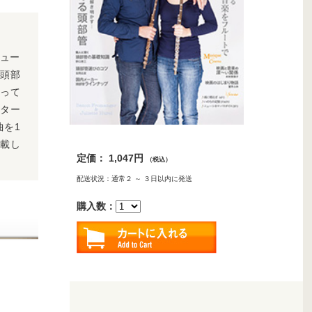
ビュー
、頭部
って
イター
1
曲を
載し
定価： 1,047円
（税込）
配送状況：通常２ ～ ３日以内に発送
購入数：