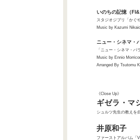
いのちの記憶（Fl&
スタジオジブリ「かぐや
Music by Kazumi Nikai
ニュー・シネマ・パ
「ニュー・シネマ・パラダイ
Music by Ennio Morrico
Arranged By Tsutomu 
《Close Up》
ギゼラ・マ
シュルツ先生の教えを
井原和子
ファーストアルバム「VO