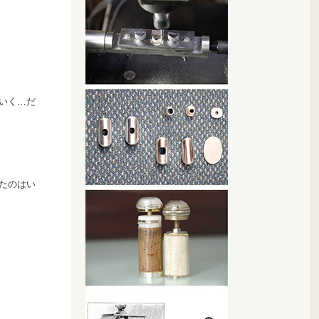
いく…だ
たのはい