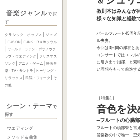
＆
教則本はみんなが
音楽ジャンル
で探
様々な知識と経験
す
パールフルート45周
│
│
クラシック
ポップス
ジャズ
ル夫妻。
│
│
FUSION
FUNK・R＆B/ソウル
今回は3日間の滞在と
│
ワールド・ラテン・ボサノヴァ
コンサートではユレル
│
ラブ・ウエディング
クリスマス
に引き出す指揮、と素
│
│
ソング
アニメ・ゲーム
映画音
い理想をもって前進す
│
楽・TV・サントラ
ヒーリング・
│
│
リラックス
民謡・フォーク
そ
の他
［特集1］
シーン・テーマ
音色を決
で
探す
─フルートの心臓部
フルートの頭部管と言
ウエディング
管楽器の中で唯一、空気
メソッド＆曲集