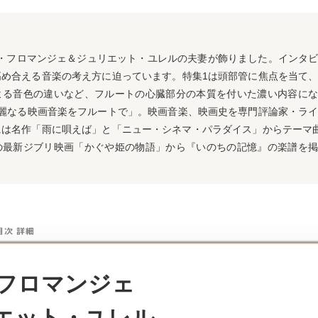
ア・フロマンジェ＆ジュリエット・ユレルの夫妻が飾りました。インタ
1
高め合える音楽の考え方に迫っています。
特集
は頭部管に焦点を当て
よる音色の違いなど、フルートの心臓部分の本質を付いた濃い内容にな
麗なる映画音楽をフルートで」。映画音楽、
映画史を専門評論家・ラ
には名作「雨に唄えば」と「ニュー・シネマ・パラダイス」からテーマ
の最新ジブリ映画「かぐや姫の物語」から『いのちの記憶』の楽譜を掲
］
フロマンジェ
エット・ユレル