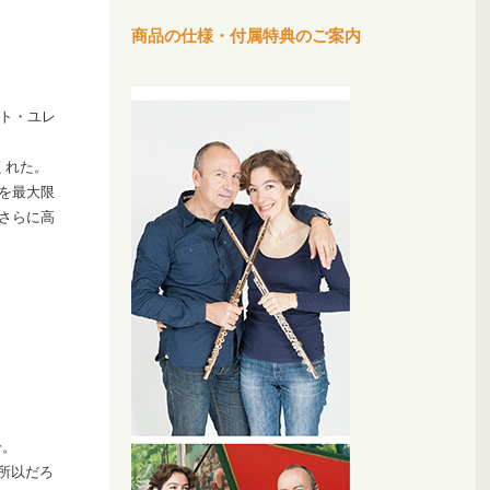
商品の仕様・付属特典のご案内
ト・ユレ
くれた。
を最大限
さらに高
分。
所以だろ