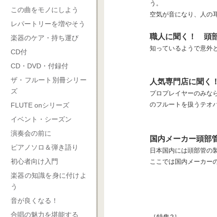
う。
この曲をモノにしよう
空気が音になり、人の
レパートリーを増やそう
職人に聞く！ 頭
楽器のケア・持ち運び
知っているようで意外と知
CD付
CD・DVD・付録付
ザ・フルート別冊シリー
人気専門店に聞く
ズ
プロプレイヤーのみなら
のフルートを扱うテオ
FLUTE onシリーズ
イベント・シーズン
演奏会の前に
国内メーカー頭部
ピアノソロ＆弾き語り
日本国内には頭部管の
初心者向け入門
ここでは国内メーカー
楽器の知識を身に付けよ
う
音が良くなる！
合唱の魅力を堪能する
［特集2］