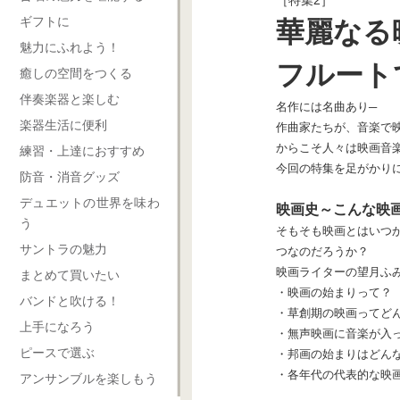
ギフトに
華麗なる
魅力にふれよう！
フルート
癒しの空間をつくる
伴奏楽器と楽しむ
名作には名曲あり─
楽器生活に便利
作曲家たちが、音楽で
からこそ人々は映画音
練習・上達におすすめ
今回の特集を足がかり
防音・消音グッズ
デュエットの世界を味わ
映画史～こんな映
う
そもそも映画とはいつ
サントラの魅力
つなのだろうか？
映画ライターの望月ふ
まとめて買いたい
・映画の始まりって？
バンドと吹ける！
・草創期の映画ってど
上手になろう
・無声映画に音楽が入
ピースで選ぶ
・邦画の始まりはどん
・各年代の代表的な映
アンサンブルを楽しもう