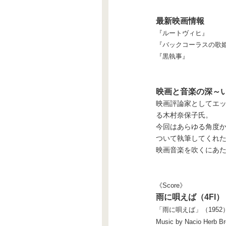
最新映画情報
『ルートヴィヒ』
『バックコーラスの歌
『黒執事』
映画と音楽の深～
映画評論家としてエ
る木村奈保子氏。
今回はあらゆる角度
ついて執筆してくれ
映画音楽を吹くにあ
《Score》
雨に唄えば（4Fl）
「雨に唄えば」（1952） SI
Music by Nacio Herb B