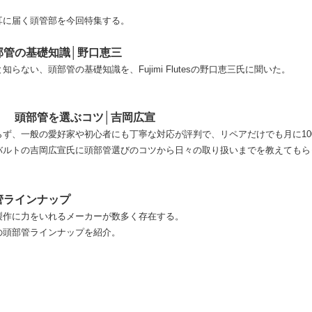
耳に届く頭管部を今回特集する。
部管の基礎知識│野口恵三
らない、頭部管の基礎知識を、Fujimi Flutesの野口恵三氏に聞いた。
！ 頭部管を選ぶコツ│吉岡広宣
ず、一般の愛好家や初心者にも丁寧な対応が評判で、リペアだけでも月に10
バルトの吉岡広宣氏に頭部管選びのコツから日々の取り扱いまでを教えてもら
管ラインナップ
製作に力をいれるメーカーが数多く存在する。
の頭部管ラインナップを紹介。