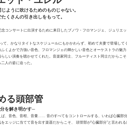
同じように吹けるためのものじゃない。
でたくさんの引き出しをもって。
年記念コンサートに出演するために来日したブノワ・フロマンジェ、ジュリエッ
あって、かなりタイトなスケジュールにもかかわらず、初めて夫妻で登場して
のふくよかで力強い音色、フロマンジェの輝かしい音色とオーケストラの魅力
晴らしい演奏を聴かせてくれた。音楽家同士、フルーティスト同士だからこそ
る二人の姿に迫った。
める頭部管
分を解き明かす─
えば、音色、音程、音量…… 音のすべてをコントロールする、いわば心臓部
をエッジに当てて音を出す楽器だからこそ、 頭管部が“心臓部分”と言われる