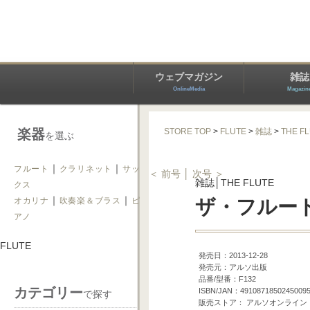
ウェブマガジン
雑誌
OnlineMedia
Magazin
楽器
STORE TOP
>
FLUTE
>
雑誌
>
THE F
を選ぶ
｜
｜
フルート
クラリネット
サッ
＜ 前号 │
次号 ＞
雑誌│THE FLUTE
クス
｜
｜
オカリナ
吹奏楽＆ブラス
ピ
ザ・フルート 
アノ
FLUTE
発売日：2013-12-28
発売元：アルソ出版
品番/型番：F132
カテゴリー
ISBN/JAN：4910871850245009
で探す
販売ストア： アルソオンライン