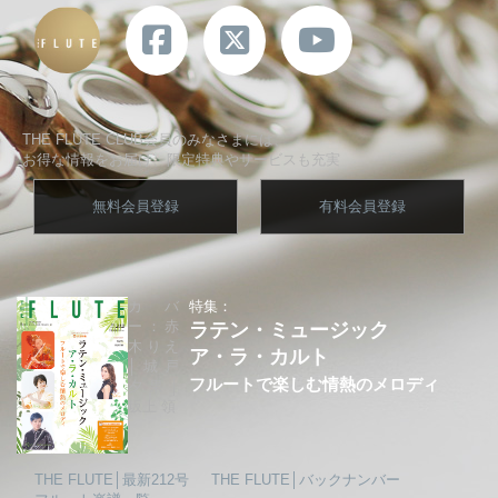
THE FLUTE CLUB会員のみなさまには、
お得な情報をお届け、限定特典やサービスも充実
無料会員登録
有料会員登録
カバ
特集：
ー：赤
ラテン・ミュージック
木りえ
ア・ラ・カルト
│城戸
フルートで楽しむ情熱のメロディ
夕果│
坂上 領
THE FLUTE│最新212号
THE FLUTE│バックナンバー