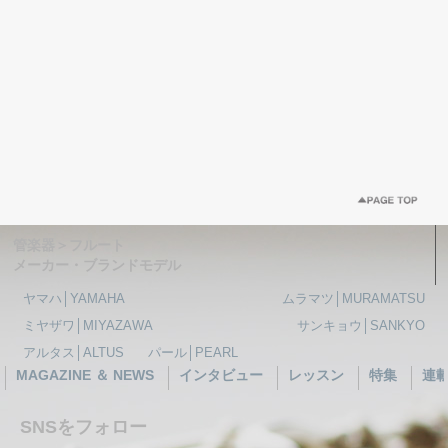
管楽器＞フルート
メーカー・ブランドモデル
ヤマハ│YAMAHA
ムラマツ│MURAMATSU
ミヤザワ│MIYAZAWA
サンキョウ│SANKYO
アルタス│ALTUS
パール│PEARL
MAGAZINE ＆ NEWS
インタビュー
レッスン
特集
連
SNSをフォロー