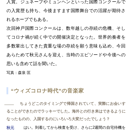
入賞。ジュネーブやミュンヘンといった国際コンクールで
の入賞歴も持ち、今後ますます国際舞台での活躍が期待さ
れるホープでもある。
次回神戸国際コンクールは、数年越しの存続の危機、そし
てコロナ禍が続く中での開催決定となった。世界的奏者を
多数輩出してきた貴重な場の存続を願う意味も込め、今回
あらためて秋元さんを迎え、当時のエピソードや今後への
思いも含めて話を聞いた。
写真：森泉 匡
“ウィズコロナ時代”の音楽家
ちょうどこのタイミングで帰国されていて、実際にお会いす
─
ることができたのでラッキーでした。海外との行き来はできるように
なったものの、入国するのにいろいろ大変だったでしょう？
はい。到着してから検査を受け、さらに2週間の自宅待機を
秋元