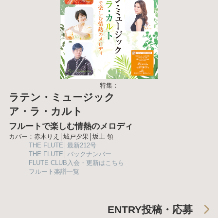
特集：
ラテン・ミュージック
ア・ラ・カルト
フルートで楽しむ情熱のメロディ
カバー：赤木りえ│城戸夕果│坂上 領
THE FLUTE│最新212号
THE FLUTE│バックナンバー
FLUTE CLUB入会・更新はこちら
フルート楽譜一覧
ENTRY
投稿・応募