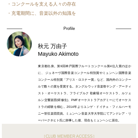
・コンクールを支える人々の存在
・充電期間に、音楽以外の知識を
Profile
秋元 万由子
Mayuko Akimoto
東京都出身。第9回神戸国際フルートコンクール第4位入賞のほか
に、 ジュネーヴ国際音楽コンクール特別賞やミュンヘン国際音楽
コンクール特別賞「アリス・ロスナー賞」など、国内外のコンクー
ルで数々の賞を受賞する。タングルウッド音楽祭ヤング・アーティ
スト・オーケストラ、フライブルク 歌劇場オーケストラ、ルツェ
ルン交響楽団(研修生)、PMFオーケストラアカデミーにてオーケス
トラの経験を積む。2014年よりユンゲ・ドイチェ・フィルハーモ
ニー管弦楽団団員。ミュンヘン音楽大学大学院にてアンドレア・リ
ーバークネヒト氏に師事した後、現在もミュンヘンに居住。
［CLUB MEMBER ACCESS］