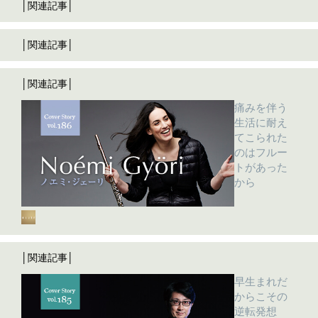
│関連記事│
│関連記事│
│関連記事│
痛みを伴う
生活に耐え
てこられた
のはフルー
トがあった
から
│関連記事│
早生まれだ
からこその
逆転発想