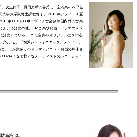
子、浅生典子、長田万希の各氏に、室内楽を四戸世
大学大学院修士課程修了。 2013年アフィニス夏
2019年ロストロポーヴィチ音楽祭等国内外の音楽
における活動の他、CM音楽や映画・ドラマのサン
に活動している。 また自身のオリジナル曲を中心
広げている。「横浜シンフォニエッタ」メンバー。
商会」ほか数多くのドラマ・アニメ・映画の劇伴音
I NO OWARIなど様々なアーティストのレコーディン
国大会第1位。