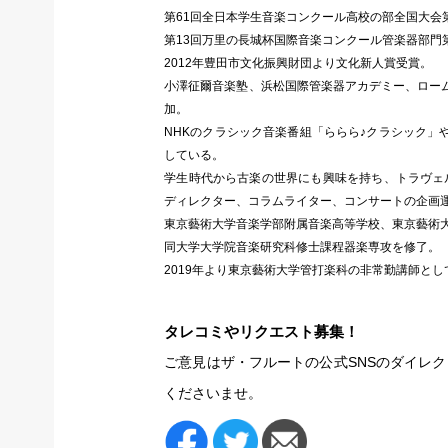
第61回全日本学生音楽コンクール高校の部全国大会
第13回万里の長城杯国際音楽コンクール管楽器部門
2012年豊田市文化振興財団より文化新人賞受賞。
小澤征爾音楽塾、浜松国際管楽器アカデミー、ロー
加。
NHKのクラシック音楽番組「ららら♪クラシック」
している。
学生時代から古楽の世界にも興味を持ち、トラヴェ
ディレクター、コラムライター、コンサートの企画
東京藝術大学音楽学部附属音楽高等学校、東京藝術
同大学大学院音楽研究科修士課程器楽専攻を修了。
2019年より東京藝術大学管打楽科の非常勤講師と
タレコミやリクエスト募集！
ご意見はザ・フルートの公式SNSのダイレ
くださいませ。