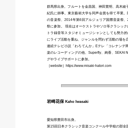
群馬県出身。フルートを金昌国、神田寛明、高木綾
紀氏に師事。東京藝術大学を同声会賞を得て卒業。同
の音楽祭、2014年第6回アルジェリア国際音楽祭、
祭に参加。 現在はオーケストラやソロ等クラシック
トラ録音等スタジオミュージシャンとしても勢力的
にライブ活動を重ね、ジャンルを問わず活動の場を
連続テレビ小説「わろてんか」Eテレ「コレナンデ
楽のレコーディングの他、Superfly、絢香、SEKA
グやライブサポートに参加。
［website］https://www.misaki-hatori.com
岩崎花保
Kaho Iwasaki
愛知県豊田市出身。
第15回日本クラシック音楽コンクール中学校の部全