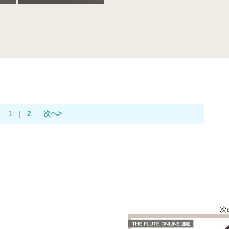
1
|
2
次へ>
次