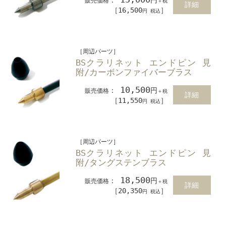
販売価格
＋税
詳細
［16,500
］
円 税込
［周辺パーツ］
BSクラリネット エンドピン 見
附/カーボンファイバーブラス
10,500
：
円
販売価格
＋税
詳細
［11,550
］
円 税込
［周辺パーツ］
BSクラリネット エンドピン 見
附/タングステンブラス
18,500
：
円
販売価格
＋税
詳細
［20,350
］
円 税込