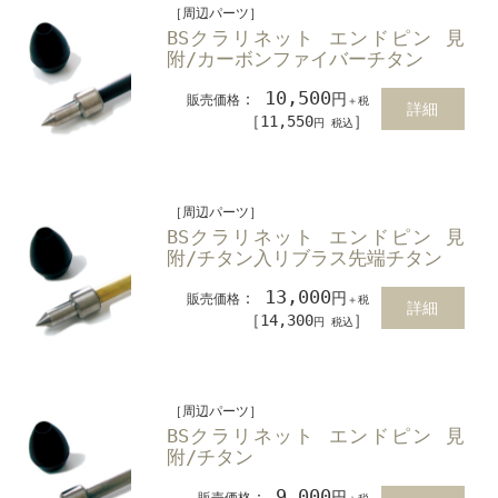
［周辺パーツ］
BSクラリネット エンドピン 見
附/カーボンファイバーチタン
10,500
：
円
販売価格
＋税
詳細
［11,550
］
円 税込
［周辺パーツ］
BSクラリネット エンドピン 見
附/チタン入リブラス先端チタン
13,000
：
円
販売価格
＋税
詳細
［14,300
］
円 税込
［周辺パーツ］
BSクラリネット エンドピン 見
附/チタン
9,000
：
円
販売価格