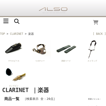
TOP
>
CLARINET
> 楽器
[ BACK ]
マウスピース
リガチャー
消音リード
ストラップ
エンドピン
CLARINET ｜楽器
商品一覧
［検索表示 全：20点］
音楽ジャンル：