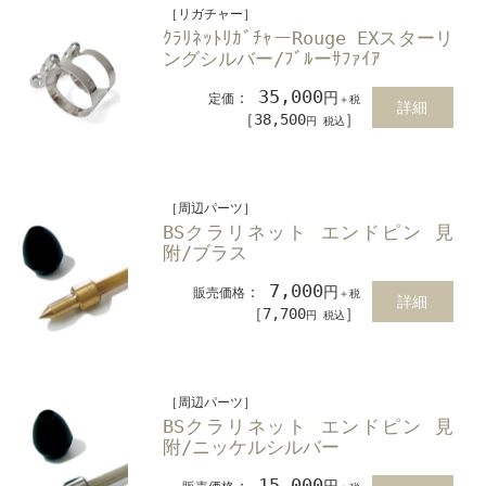
［リガチャー］
ｸﾗﾘﾈｯﾄﾘｶﾞﾁｬーRouge EXスターリ
ングシルバー/ﾌﾞﾙーｻﾌｧｲｱ
35,000
：
円
定価
＋税
詳細
［38,500
］
円 税込
［周辺パーツ］
BSクラリネット エンドピン 見
附/ブラス
7,000
：
円
販売価格
＋税
詳細
［7,700
］
円 税込
［周辺パーツ］
BSクラリネット エンドピン 見
附/ニッケルシルバー
15,000
：
円