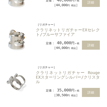
：
円
定価
＋税
詳細
［44,000
］
円 税込
［リガチャー］
クラリネットリガチャーEXセレク
ト/ブルーサファイア
40,000
：
円
定価
＋税
詳細
［44,000
］
円 税込
［リガチャー］
クラリネットリガチャー Rouge
EXスターリングシルバー/クリスタ
ル
35,000
：
円
定価
＋税
詳細
［38,500
］
円 税込