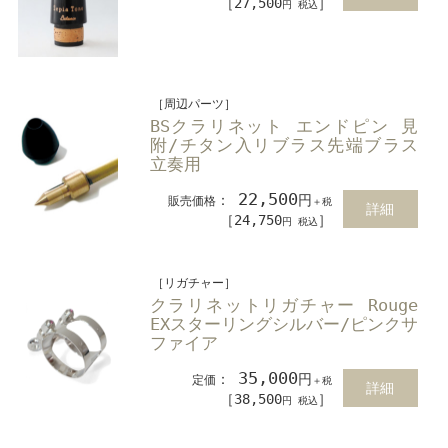
［27,500
］
円 税込
［周辺パーツ］
BSクラリネット エンドピン 見
附/チタン入リブラス先端ブラス
立奏用
22,500
：
円
販売価格
＋税
詳細
［24,750
］
円 税込
［リガチャー］
クラリネットリガチャー Rouge
EXスターリングシルバー/ピンクサ
ファイア
35,000
：
円
定価
＋税
詳細
［38,500
］
円 税込