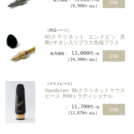
＋税
詳細
［9,900
］
円 税込
［周辺パーツ］
BSクラリネット エンドピン 見
附/チタン入リブラス先端ブラス
13,000
：
円
販売価格
＋税
詳細
［14,300
］
円 税込
［マウスピース］
Vandoren Bbクラリネットマウス
ピース M30トラディショナル
11,700
：
円
＋税
詳細
［12,870
］
円 税込