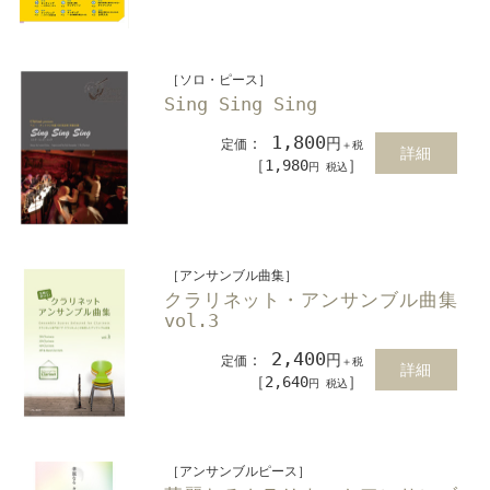
［ソロ・ピース］
Sing Sing Sing
1,800
：
円
定価
＋税
詳細
［1,980
］
円 税込
［アンサンブル曲集］
クラリネット・アンサンブル曲集
vol.3
2,400
：
円
定価
＋税
詳細
［2,640
］
円 税込
［アンサンブルピース］