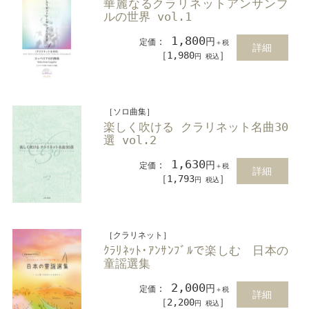
華麗なるクラリネットアンサンブ
ルの世界 vol.1
1,800
：
円
定価
＋税
詳細
［1,980
］
円 税込
［ソロ曲集］
楽しく吹ける クラリネット名曲30
選 vol.2
1,630
：
円
定価
＋税
詳細
［1,793
］
円 税込
［クラリネット］
ｸﾗﾘﾈｯﾄ･ｱﾝｻﾝﾌﾞﾙで楽しむ 日本の
童謡選集
2,000
：
円
定価
＋税
詳細
［2,200
］
円 税込