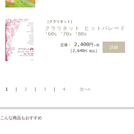
［クラリネット］
クラリネット ヒットパレード
'60s '70s '80s
2,400
：
円
定価
＋税
詳細
［2,640
］
円 税込
1
|
2
|
3
|
4
次へ>
こんな商品もおすすめ