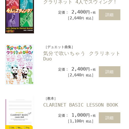
クラリネット 4人でスウィング！
2,400
：
円
定価
＋税
詳細
［2,640
］
円 税込
［デュエット曲集］
気分で吹いちゃう クラリネット
Duo
2,400
：
円
定価
＋税
詳細
［2,640
］
円 税込
［教本］
CLARINET BASIC LESSON BOOK
1,000
：
円
定価
＋税
詳細
［1,100
］
円 税込