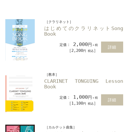
［クラリネット］
はじめてのクラリネットSong
Book
2,000
：
円
定価
＋税
詳細
［2,200
］
円 税込
［教本］
CLARINET TONGUING Lesson
Book
1,000
：
円
定価
＋税
詳細
［1,100
］
円 税込
［カルテット曲集］