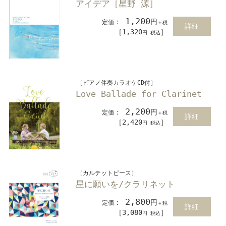
アイデア［星野 源］
1,200
：
円
定価
＋税
詳細
［1,320
］
円 税込
［ピアノ伴奏カラオケCD付］
Love Ballade for Clarinet
2,200
：
円
定価
＋税
詳細
［2,420
］
円 税込
［カルテットピース］
星に願いを/クラリネット
2,800
：
円
定価
＋税
詳細
［3,080
］
円 税込