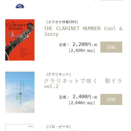
［カラオケ伴奏CD付］
THE CLARINET NUMBER Cool &
Jazzy
2,200
：
円
定価
＋税
詳細
［2,420
］
円 税込
［クラリネット］
クラリネットで吹く 朝ドラ
vol.2
2,400
：
円
定価
＋税
詳細
［2,640
］
円 税込
［ソロ・ピース］