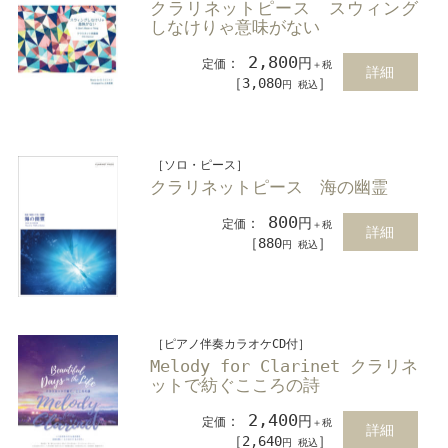
クラリネットピース スウィング
しなけりゃ意味がない
2,800
：
円
定価
＋税
詳細
［3,080
］
円 税込
［ソロ・ピース］
クラリネットピース 海の幽霊
800
：
円
定価
＋税
詳細
［880
］
円 税込
［ピアノ伴奏カラオケCD付］
Melody for Clarinet クラリネ
ットで紡ぐこころの詩
2,400
：
円
定価
＋税
詳細
［2,640
］
円 税込