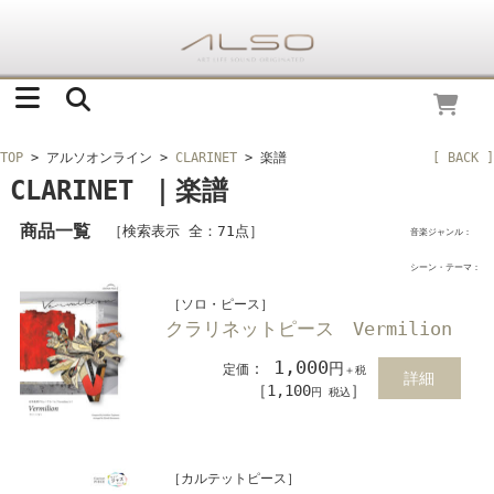
TOP
> アルソオンライン
>
CLARINET
> 楽譜
[ BACK ]
CLARINET ｜楽譜
商品一覧
［検索表示 全：71点］
音楽ジャンル：
シーン・テーマ：
［ソロ・ピース］
クラリネットピース Vermilion
1,000
：
円
定価
＋税
詳細
［1,100
］
円 税込
［カルテットピース］