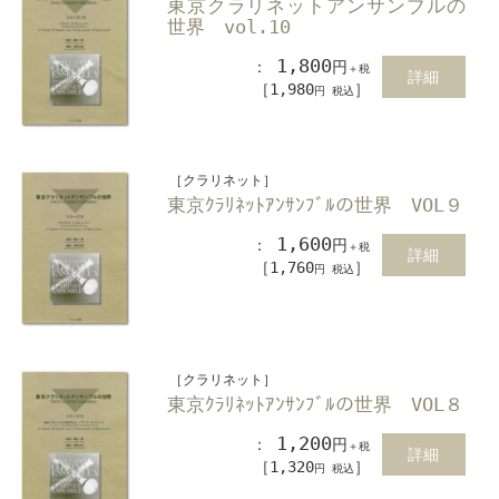
東京クラリネットアンサンブルの
世界 vol.10
1,800
：
円
＋税
詳細
［1,980
］
円 税込
［クラリネット］
東京ｸﾗﾘﾈｯﾄｱﾝｻﾝﾌﾞﾙの世界 VOL９
1,600
：
円
＋税
詳細
［1,760
］
円 税込
［クラリネット］
東京ｸﾗﾘﾈｯﾄｱﾝｻﾝﾌﾞﾙの世界 VOL８
1,200
：
円
＋税
詳細
［1,320
］
円 税込