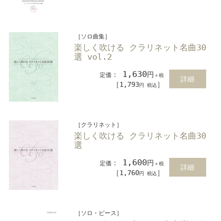
［ソロ曲集］
楽しく吹ける クラリネット名曲30
選 vol.2
1,630
：
円
定価
＋税
詳細
［1,793
］
円 税込
［クラリネット］
楽しく吹ける クラリネット名曲30
選
1,600
：
円
定価
＋税
詳細
［1,760
］
円 税込
［ソロ・ピース］