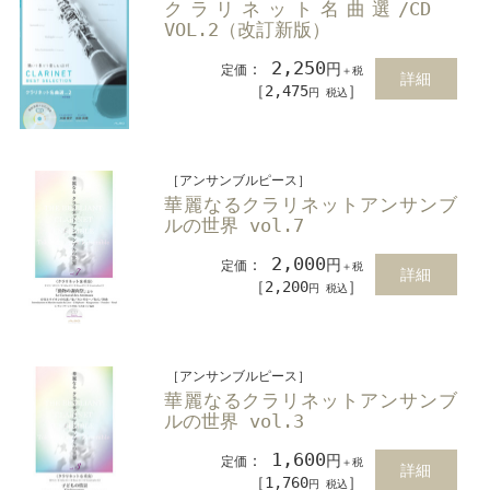
クラリネット名曲選/CD
VOL.2（改訂新版）
2,250
：
円
定価
＋税
詳細
［2,475
］
円 税込
［アンサンブルピース］
華麗なるクラリネットアンサンブ
ルの世界 vol.7
2,000
：
円
定価
＋税
詳細
［2,200
］
円 税込
［アンサンブルピース］
華麗なるクラリネットアンサンブ
ルの世界 vol.3
1,600
：
円
定価
＋税
詳細
［1,760
］
円 税込