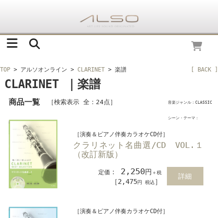
TOP
> アルソオンライン
>
CLARINET
> 楽譜
[ BACK ]
CLARINET ｜楽譜
商品一覧
［検索表示 全：24点］
音楽ジャンル：CLASSIC
シーン・テーマ：
［演奏＆ピアノ伴奏カラオケCD付］
クラリネット名曲選/CD VOL.１
（改訂新版）
2,250
：
円
定価
＋税
詳細
［2,475
］
円 税込
［演奏＆ピアノ伴奏カラオケCD付］