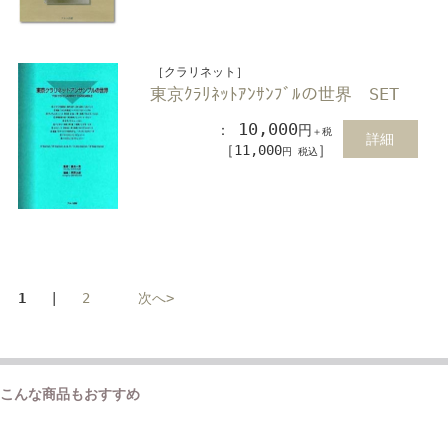
［クラリネット］
東京ｸﾗﾘﾈｯﾄｱﾝｻﾝﾌﾞﾙの世界 SET
10,000
：
円
＋税
詳細
［11,000
］
円 税込
1
|
2
次へ>
こんな商品もおすすめ