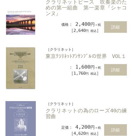
クラリネットピース 吹奏楽のた
めの第一組曲 第一楽章『シャコ
ンヌ』
2,400
：
円
価格
＋税
詳細
［2,640
］
円 税込
［クラリネット］
東京ｸﾗﾘﾈｯﾄｱﾝｻﾝﾌﾞﾙの世界 VOL１
1,600
：
円
＋税
詳細
［1,760
］
円 税込
［クラリネット］
クラリネットの為のローズ40の練
習曲
4,200
：
円
定価
＋税
詳細
［4,620
］
円 税込