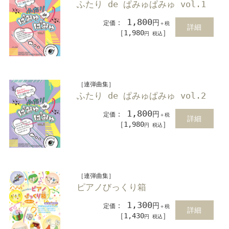
ふたり de ぱみゅぱみゅ vol.1
1,800
：
円
定価
＋税
詳細
［1,980
］
円 税込
［連弾曲集］
ふたり de ぱみゅぱみゅ vol.2
1,800
：
円
定価
＋税
詳細
［1,980
］
円 税込
［連弾曲集］
ピアノびっくり箱
1,300
：
円
定価
＋税
詳細
［1,430
］
円 税込