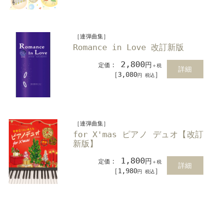
［連弾曲集］
Romance in Love 改訂新版
2,800
：
円
定価
＋税
詳細
［3,080
］
円 税込
［連弾曲集］
for X'mas ピアノ デュオ【改訂
新版】
1,800
：
円
定価
＋税
詳細
［1,980
］
円 税込