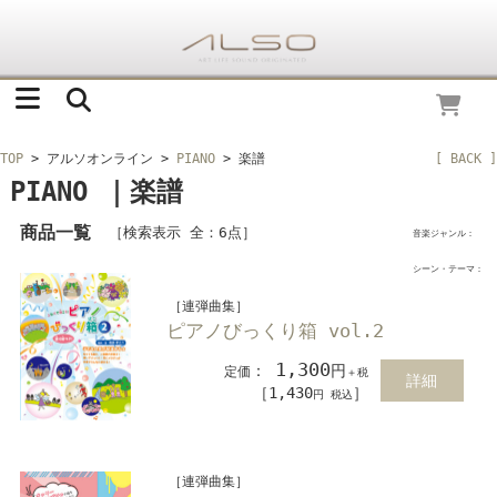
TOP
> アルソオンライン
>
PIANO
> 楽譜
[ BACK ]
PIANO ｜楽譜
商品一覧
［検索表示 全：6点］
音楽ジャンル：
シーン・テーマ：
［連弾曲集］
ピアノびっくり箱 vol.2
1,300
：
円
定価
＋税
詳細
［1,430
］
円 税込
［連弾曲集］