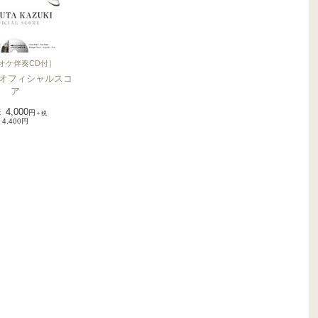
オケ伴奏CD付
］
 オフィシャルスコ
ア
4,000
：
円
＋税
4,400円