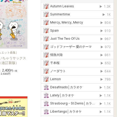
ュエット曲集
］
いちゃうサックス
o（改訂新版）
2,400
：
円
＋税
2,640円