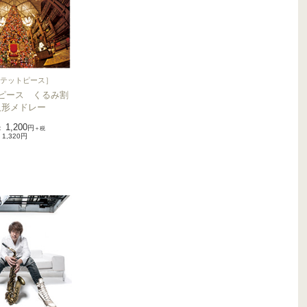
テットピース
］
ピース くるみ割
人形メドレー
1,200
：
円
＋税
1,320円