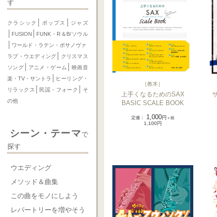
す
│
│
クラシック
ポップス
ジャズ
│
│
FUSION
FUNK・R＆B/ソウル
│
ワールド・ラテン・ボサノヴァ
│
ラブ・ウエディング
クリスマス
│
│
ソング
アニメ・ゲーム
映画音
│
楽・TV・サントラ
ヒーリング・
［
教本
］
│
│
リラックス
民謡・フォーク
そ
上手くなるためのSAX
の他
BASIC SCALE BOOK
1,000
定価
：
円
＋税
1,100円
シーン・テーマ
で
探す
ウエディング
メソッド＆曲集
この曲をモノにしよう
レパートリーを増やそう