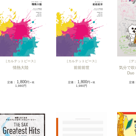
［
デ
［
カルテットピース
］
［
カルテットピース
］
気分で吹
情熱大陸
前前前世
Du
1,800
1,800
定価
定価
：
円
定価
：
円
＋税
＋税
1,980円
1,980円