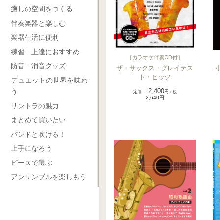
癒しの空間をつくる
伴奏楽器と楽しむ
楽器生活に便利
練習・上達におすすめ
［
カラオケ伴奏CD付
］
防音・消音グッズ
ザ・サックス・グレイテス
ト・ヒッツ
デュエットの世界を味わ
う
2,400
定価
：
円
＋税
2,640円
サントラの魅力
まとめて買いたい
バンドと吹ける！
上手になろう
ピースで選ぶ
アンサンブルを楽しもう