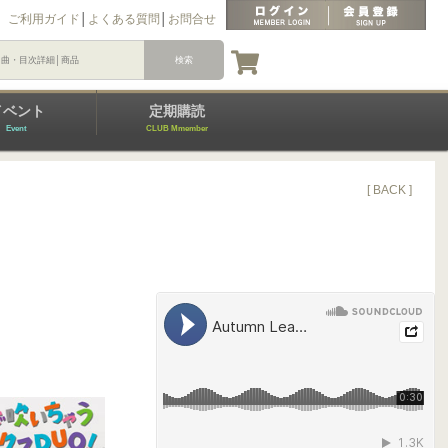
ご利用ガイド
│
よくある質問
│
お問合せ
イベント
定期購読
Event
CLUB Mmember
[ BACK ]