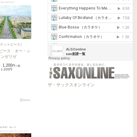
テットピース
］
ピース オー・シ
ャンゼリゼ
1,200
：
円
＋税
1,320円
ザ・サックスオンライン