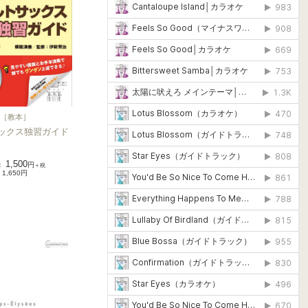
［
教本
］
ックス独習ガイド
1,500
：
円
＋税
1,650円