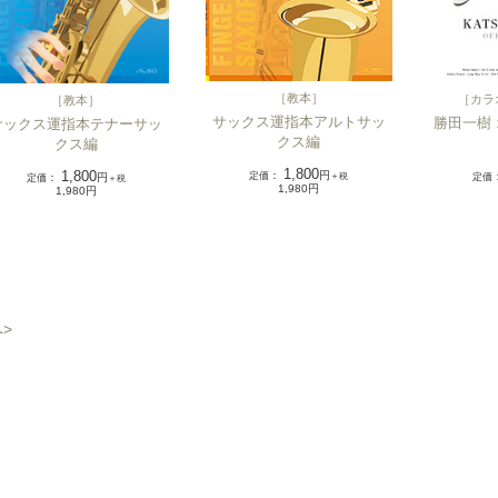
［
教本
］
［
カラ
［
教本
］
サックス運指本アルトサッ
勝田一樹
サックス運指本テナーサッ
クス編
クス編
1,800
1,800
定価
：
円
定価
＋税
定価
：
円
＋税
1,980円
1,980円
>