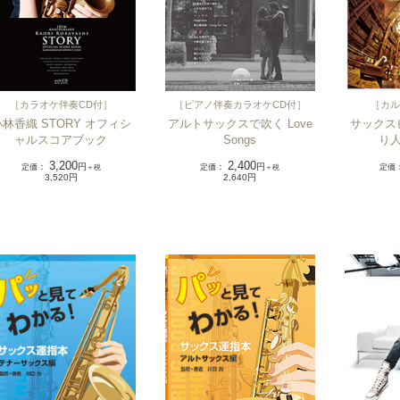
［
カラオケ伴奏CD付
］
［
ピアノ伴奏カラオケCD付
］
［
カル
小林香織 STORY オフィシ
アルトサックスで吹く Love
サックス
ャルスコアブック
Songs
り
3,200
2,400
定価
：
円
定価
：
円
定価
＋税
＋税
3,520円
2,640円