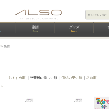
楽譜
グッズ
e
Score
Goods
X
> 楽譜
おすすめ順
｜
発売日の新しい順
｜
価格の安い順
｜
名前順
>