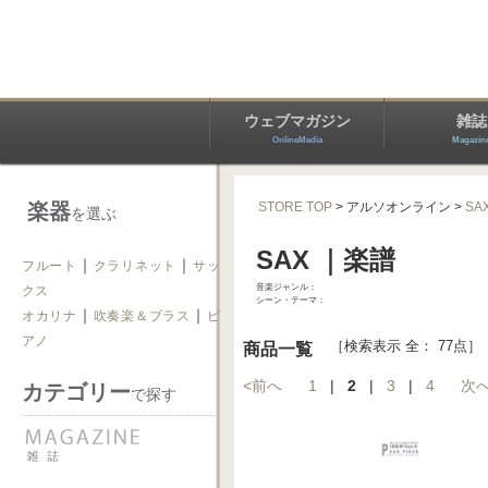
ウェブマガジン
雑誌
OnlineMedia
Magazin
楽器
STORE TOP
> アルソオンライン
>
SA
を選ぶ
SAX ｜楽譜
｜
｜
フルート
クラリネット
サッ
音楽ジャンル：
クス
シーン・テーマ：
｜
｜
オカリナ
吹奏楽＆ブラス
ピ
アノ
［検索表示 全： 77点］
商品一覧
<前へ
1
|
2
|
3
|
4
次へ
カテゴリー
で探す