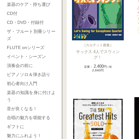
楽器のケア・持ち運び
CD付
CD・DVD・付録付
ザ・フルート別冊シリー
ズ
［
カルテット曲集
］
FLUTE onシリーズ
サックス 4人でスウィン
イベント・シーズン
グ！
演奏会の前に
2,400
定価
：
円
＋税
2,640円
ピアノソロ＆弾き語り
初心者向け入門
楽器の知識を身に付けよ
う
音が良くなる！
合唱の魅力を堪能する
ギフトに
魅力にふれよう！