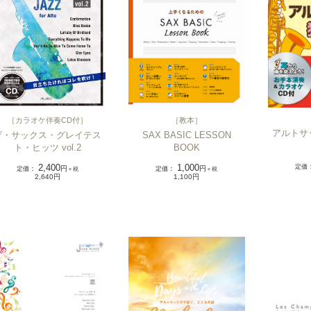
［
カラオケ伴奏CD付
］
［
教本
］
アルトサ
ザ・サックス・グレイテス
SAX BASIC LESSON
ト・ヒッツ vol.2
BOOK
定価
2,400
1,000
定価
：
円
定価
：
円
＋税
＋税
2,640円
1,100円