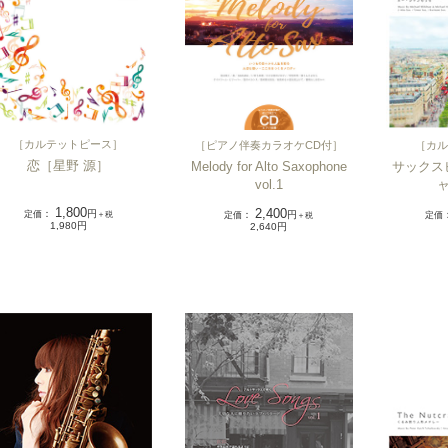
［
カルテットピース
］
［
ピアノ伴奏カラオケCD付
］
［
カル
恋［星野 源］
Melody for Alto Saxophone
サックス
vol.1
1,800
2,400
定価
：
円
定価
：
円
定価
＋税
＋税
1,980円
2,640円