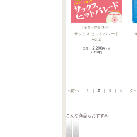
［
ギター伴奏CD付
］
サックス ヒットパレード
vol.2
2,200
定価
：
円
＋税
2,420円
<前へ
1
|
2
|
3
|
4
次へ
こんな商品もおすすめ