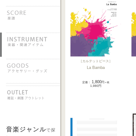
［
カルテットピース
］
La Bamba
1,800
定価
：
円
＋税
1,980円
音楽ジャンル
で探