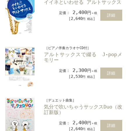
イイネといわせる アルトサックス
2,400
：
円
定価
＋税
詳細
［2,640
］
円 税込
［ピアノ伴奏カラオケCD付］
アルトサックスで綴る J-popメ
モリー
2,300
：
円
定価
＋税
詳細
［2,530
］
円 税込
［デュエット曲集］
気分で吹いちゃうサックスDuo（改
訂新版）
2,400
：
円
定価
＋税
詳細
［2,640
］
円 税込