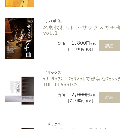
［ソロ曲集］
名刺代わりに～サックスガチ曲
vol.1
1,800
：
円
定価
＋税
詳細
［1,980
］
円 税込
［サックス］
ﾃﾅｰｻｯｸｽ、ｸﾗﾘﾈｯﾄで優美なｸﾗｼｯｸ
THE CLASSICS
2,000
：
円
定価
＋税
詳細
［2,200
］
円 税込
［サックス］