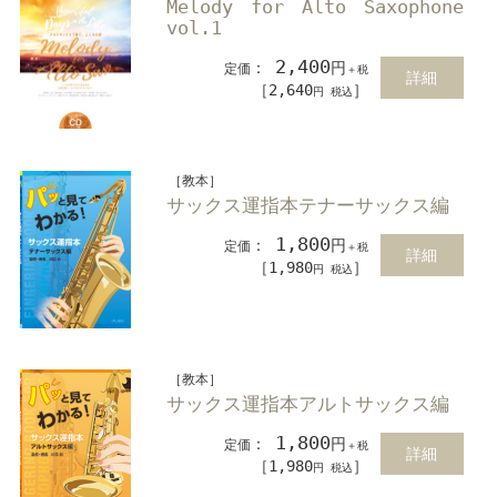
Melody for Alto Saxophone
vol.1
2,400
：
円
定価
＋税
詳細
［2,640
］
円 税込
［教本］
サックス運指本テナーサックス編
1,800
：
円
定価
＋税
詳細
［1,980
］
円 税込
［教本］
サックス運指本アルトサックス編
1,800
：
円
定価
＋税
詳細
［1,980
］
円 税込