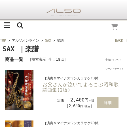
TOP
> アルソオンライン
>
SAX
> 楽譜
[ BACK ]
SAX ｜楽譜
商品一覧
［検索表示 全：18点］
音楽ジャンル：
シーン・テーマ：
［演奏＆マイナスワンカラオケCD付］
お父さんが泣いてよろこぶ昭和歌
謡曲集(2版)
2,400
：
円
定価
＋税
詳細
［2,640
］
円 税込
［演奏＆マイナスワンカラオケCD付］