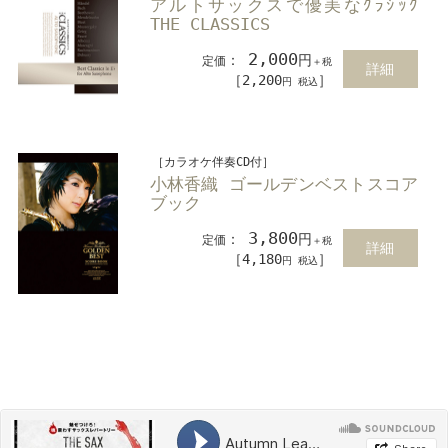
アルトサックスで優美なｸﾗｼｯｸ
THE CLASSICS
2,000
：
円
定価
＋税
詳細
［2,200
］
円 税込
［カラオケ伴奏CD付］
小林香織 ゴールデンベストスコア
ブック
3,800
：
円
定価
＋税
詳細
［4,180
］
円 税込