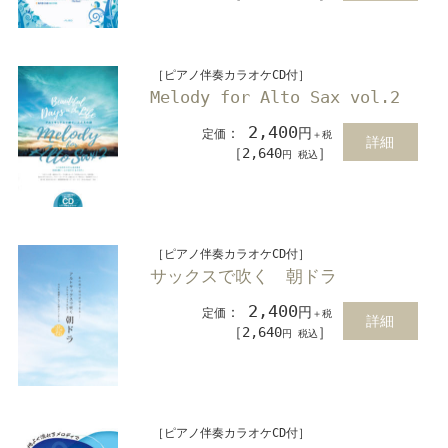
［ピアノ伴奏カラオケCD付］
Melody for Alto Sax vol.2
2,400
：
円
定価
＋税
詳細
［2,640
］
円 税込
［ピアノ伴奏カラオケCD付］
サックスで吹く 朝ドラ
2,400
：
円
定価
＋税
詳細
［2,640
］
円 税込
［ピアノ伴奏カラオケCD付］