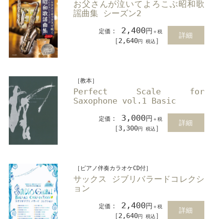
お父さんが泣いてよろこぶ昭和歌
謡曲集 シーズン2
2,400
：
円
定価
＋税
詳細
［2,640
］
円 税込
［教本］
Perfect Scale for
Saxophone vol.1 Basic
3,000
：
円
定価
＋税
詳細
［3,300
］
円 税込
［ピアノ伴奏カラオケCD付］
サックス ジブリバラードコレクシ
ョン
2,400
：
円
定価
＋税
詳細
［2,640
］
円 税込