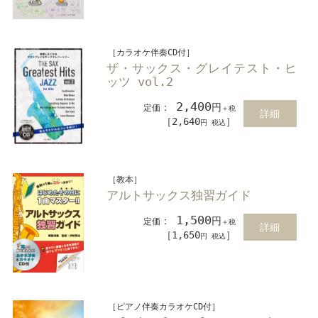
［カラオケ伴奏CD付］
ザ・サックス・グレイテスト・ヒ
ッツ vol.2
2,400
：
円
定価
＋税
詳細
［2,640
］
円 税込
［教本］
アルトサックス独習ガイド
1,500
：
円
定価
＋税
詳細
［1,650
］
円 税込
［ピアノ伴奏カラオケCD付］