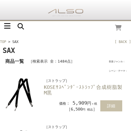
TOP
> SAX
[ BACK ]
SAX
商品一覧
［検索表示 全：1484点］
音楽ジャンル：
シーン・テーマ：
［ストラップ］
KOSEｻｽﾍﾟﾝﾀﾞｰｽﾄﾗｯﾌﾟ合成樹脂製
M黒
5,909
：
円
価格
＋税
詳細
［6,500
］
円 税込
［ストラップ］