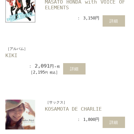
MASATO HONDA with VOICE OF
ELEMENTS
： 3,150円
詳細
［アルバム］
KIKI
2,091
：
円
＋税
詳細
［2,195
］
円 税込
［サックス］
KOSAMOTA DE CHARLIE
： 1,800円
詳細