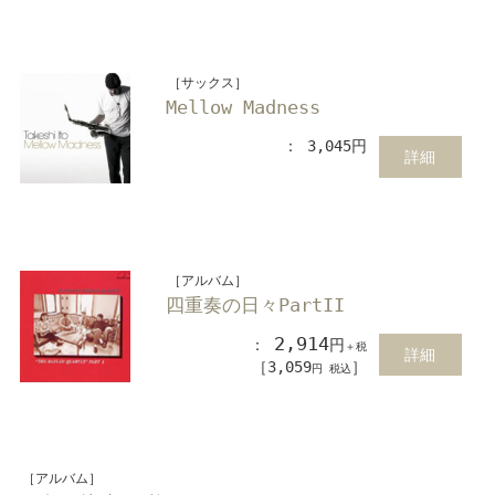
［サックス］
Mellow Madness
： 3,045円
詳細
［アルバム］
四重奏の日々PartII
2,914
：
円
＋税
詳細
［3,059
］
円 税込
［アルバム］