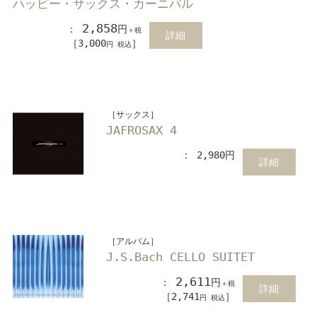
ハッピー・サックス・カーニバル
2,858
：
円
＋税
詳細
［3,000
］
円 税込
［サックス］
JAFROSAX 4
： 2,980円
詳細
［アルバム］
J.S.Bach CELLO SUITET
2,611
：
円
＋税
詳細
［2,741
］
円 税込