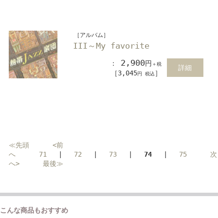
［アルバム］
III～My favorite
2,900
：
円
＋税
詳細
［3,045
］
円 税込
≪先頭
<前
へ
71
|
72
|
73
|
74
|
75
次
へ>
最後≫
こんな商品もおすすめ