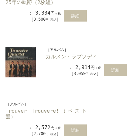
25年の軌跡（2枚組）
3,334
：
円
＋税
詳細
［3,500
］
円 税込
［アルバム］
カルメン・ラプソディ
2,914
：
円
＋税
詳細
［3,059
］
円 税込
［アルバム］
Trouver Trouvere!（ベスト
盤）
2,572
：
円
＋税
詳細
［2,700
］
円 税込