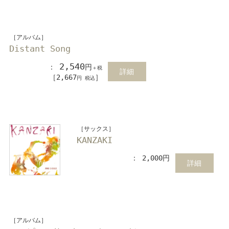
［アルバム］
Distant Song
2,540
：
円
＋税
詳細
［2,667
］
円 税込
［サックス］
KANZAKI
： 2,000円
詳細
［アルバム］