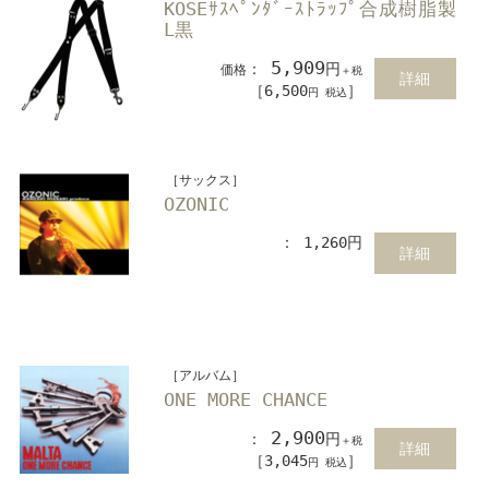
KOSEｻｽﾍﾟﾝﾀﾞｰｽﾄﾗｯﾌﾟ合成樹脂製
L黒
5,909
：
円
価格
＋税
詳細
［6,500
］
円 税込
［サックス］
OZONIC
： 1,260円
詳細
［アルバム］
ONE MORE CHANCE
2,900
：
円
＋税
詳細
［3,045
］
円 税込