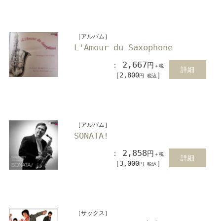
［アルバム］
L'Amour du Saxophone
2,667
：
円
＋税
詳細
［2,800
］
円 税込
［アルバム］
SONATA!
2,858
：
円
＋税
詳細
［3,000
］
円 税込
［サックス］