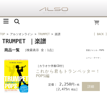
TOP
> アルソオンライン
>
TRUMPET
> 楽譜
[ BACK ]
TRUMPET ｜楽譜
商品一覧
［検索表示 全：1点］
音楽ジャンル：POPS
シーン・テーマ：
［カラオケ伴奏CD付］
これから君もトランペッター！
POPS編
2,250
：
円
定価
＋税
詳細
［2,475
］
円 税込