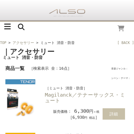
TOP
>
アクセサリー
> ミュート 消音・防音
[ BACK ]
｜アクセサリー
ミュート 消音・防音
商品一覧
［検索表示 全：16点］
音楽ジャンル：
シーン・テーマ：
［ミュート 消音・防音］
Magilanck／テナーサックス・ミ
ュート
6,300
：
円
販売価格
＋税
詳細
［6,930
］
円 税込