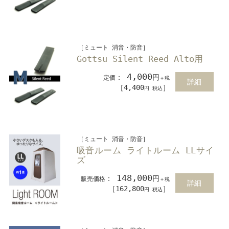
［ミュート 消音・防音］
Gottsu Silent Reed Alto用
4,000
：
円
定価
＋税
詳細
［4,400
］
円 税込
［ミュート 消音・防音］
吸音ルーム ライトルーム LLサイ
ズ
148,000
：
円
販売価格
＋税
詳細
［162,800
］
円 税込