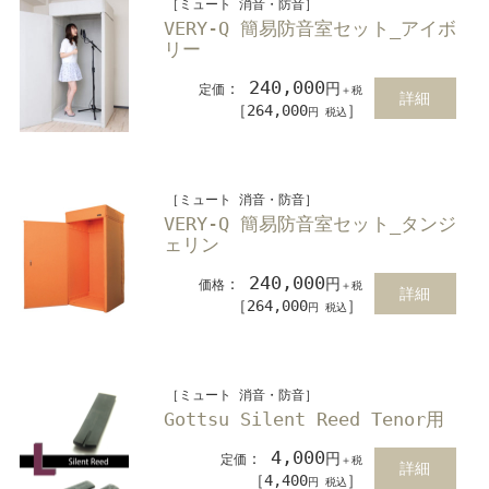
［ミュート 消音・防音］
VERY-Q 簡易防音室セット_アイボ
リー
240,000
：
円
定価
＋税
詳細
［264,000
］
円 税込
［ミュート 消音・防音］
VERY-Q 簡易防音室セット_タンジ
ェリン
240,000
：
円
価格
＋税
詳細
［264,000
］
円 税込
［ミュート 消音・防音］
Gottsu Silent Reed Tenor用
4,000
：
円
定価
＋税
詳細
［4,400
］
円 税込