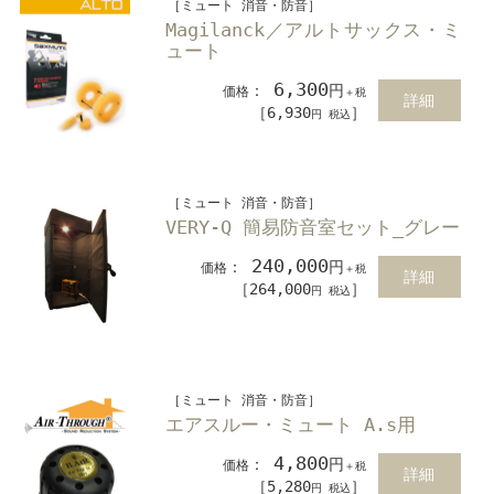
［ミュート 消音・防音］
Magilanck／アルトサックス・ミ
ュート
6,300
：
円
価格
＋税
詳細
［6,930
］
円 税込
［ミュート 消音・防音］
VERY-Q 簡易防音室セット_グレー
240,000
：
円
価格
＋税
詳細
［264,000
］
円 税込
［ミュート 消音・防音］
エアスルー・ミュート A.s用
4,800
：
円
価格
＋税
詳細
［5,280
］
円 税込