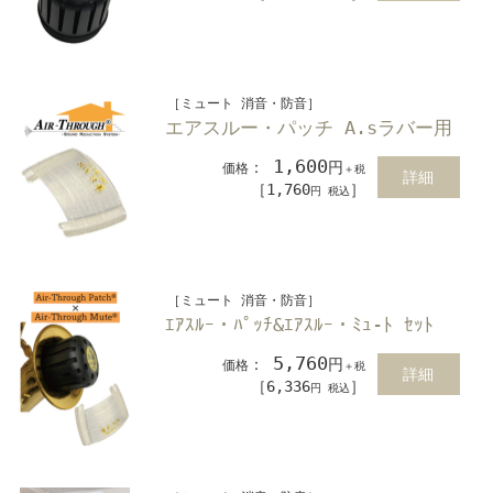
［ミュート 消音・防音］
エアスルー・パッチ A.sラバー用
1,600
：
円
価格
＋税
詳細
［1,760
］
円 税込
［ミュート 消音・防音］
ｴｱｽﾙｰ・ﾊﾟｯﾁ&ｴｱｽﾙｰ・ﾐｭ-ﾄ ｾｯﾄ
5,760
：
円
価格
＋税
詳細
［6,336
］
円 税込