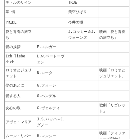
テ・ルのサイン
TRUE
慕 情
美空ひばり
PRIDE
今井美樹
愛と青春の旅立
J.コッカー＆J.
映画「愛と青春
ち
ウォーンズ
の旅立ち」
愛の挨拶
E.エルガー
Ich liebe
L.w.ベートーヴ
dich
ェン
ロミオとジュリ
映画「ロミオと
N.ロータ
エット
ジュリエット」
夢のあとに
G.フォーレ
愛する人
G.ヘンデル
歌劇「リゴレッ
女心の歌
G.ヴェルディ
ト」
J.S.バッハ＝C.
アヴェ・マリア
グノー
映画「ティファ
ムーン・リバー
H.マンシーニ