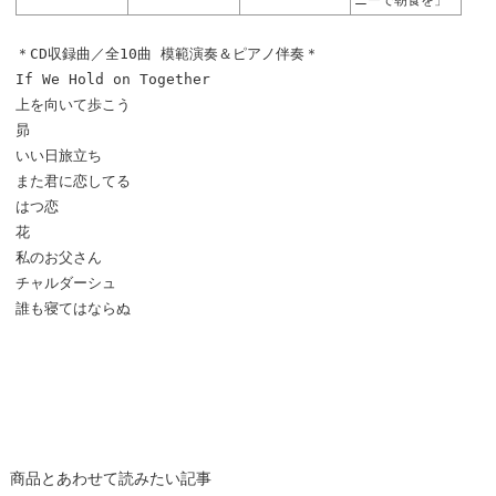
ニーで朝食を」
＊CD収録曲／全10曲 模範演奏＆ピアノ伴奏＊
If We Hold on Together
上を向いて歩こう
昴
いい日旅立ち
また君に恋してる
はつ恋
花
私のお父さん
チャルダーシュ
誰も寝てはならぬ
商品とあわせて読みたい記事