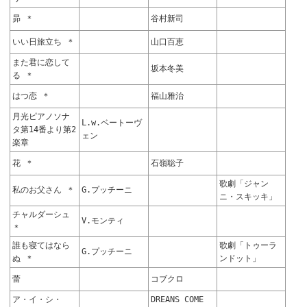
昴 ＊
谷村新司
いい日旅立ち ＊
山口百恵
また君に恋して
坂本冬美
る ＊
はつ恋 ＊
福山雅治
月光ピアノソナ
L.w.ベートーヴ
タ第14番より第2
ェン
楽章
花 ＊
石嶺聡子
歌劇「ジャン
私のお父さん ＊
G.プッチーニ
ニ・スキッキ」
チャルダーシュ
V.モンティ
＊
誰も寝てはなら
歌劇「トゥーラ
G.プッチーニ
ぬ ＊
ンドット」
蕾
コブクロ
ア・イ・シ・
DREANS COME