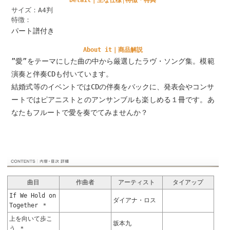
Detail｜主な仕様│特徴・特典
サイズ：A4判
特徴：
パート譜付き
About it｜商品解説
”愛”をテーマにした曲の中から厳選したラヴ・ソング集。模範
演奏と伴奏CDも付いています。
結婚式等のイベントではCDの伴奏をバックに、発表会やコンサ
ートではピアニストとのアンサンブルも楽しめる１冊です。あ
なたもフルートで愛を奏でてみませんか？
曲目
作曲者
アーティスト
タイアップ
If We Hold on
ダイアナ・ロス
Together ＊
上を向いて歩こ
坂本九
う ＊