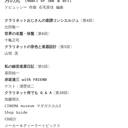
月の光
（4BbCl or 3Bb ＆ Bcl）
ドビュッシー 作曲 石毛里佳 編曲
クラリネットおじさんの楽譜コンシエルジュ
〔第4回〕
仕田敬一
世界の名盤・珍盤
〔第6回〕
十亀正司
クラリネットの音色と楽器設計
〔第5回〕
山領 茂
私の録音楽屋日記
〔第5回〕
昼田純一
赤坂達三
with FRIEND
ゲスト：浦壁信二
クラリネット何でも Q & A
〔第30回〕
加藤明久
CINEMA museum マダガスカル2
Shop Guide
CD紹介
メーカー＆ディーラートピックス