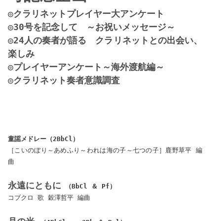
◎クラリネットプレイヤー大アンケート
◎30号を記念して ～お祝いメッセージ～
◎24人の奏者が語る クラリネットとの出会い、
楽しみ
◎プレイヤーアンケート～海外渡航編～
◎クラリネット奏者意識調査
童謡メドレー（2BbCl）
［こいのぼり～あめふり～われは海の子～七つの子］鹿野草平 編
曲
永遠にともに
（BbCl ＆ Pf）
コブクロ 歌 穀澤哲平 編曲