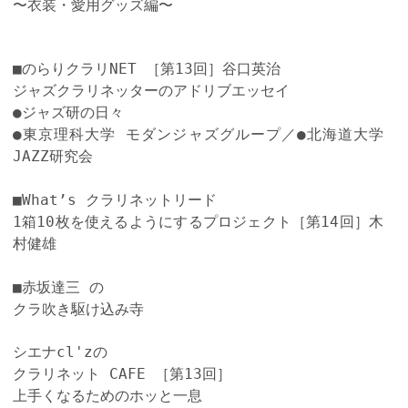
〜衣装・愛用グッズ編〜
■
のらりクラリNET
［第13回］谷口英治
ジャズクラリネッターのアドリブエッセイ
●ジャズ研の日々
●東京理科大学 モダンジャズグループ／
●北海道大学
JAZZ研究会
■What’s クラリネットリード
1箱10枚を使えるようにするプロジェクト［第14回］木
村健雄
■赤坂達三 の
クラ吹き駆け込み寺
シエナcl'zの
クラリネット CAFE
［第13回］
上手くなるためのホッと一息