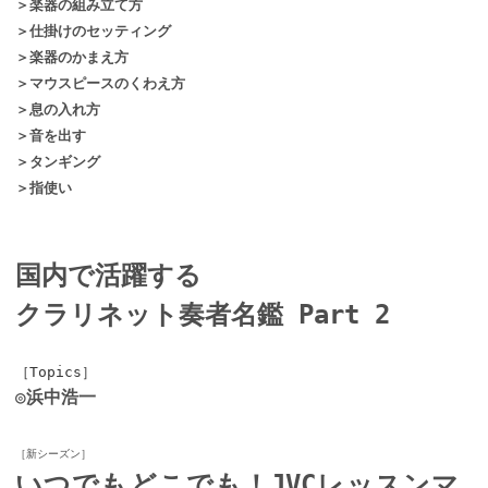
＞楽器の組み立て方
＞仕掛けのセッティング
＞楽器のかまえ方
＞マウスピースのくわえ方
＞息の入れ方
＞音を出す
＞
タンギング
＞指使い
国内で活躍する
クラリネット奏者名鑑 Part 2
［Topics］
◎浜中浩一
［新シーズン
］
いつでもどこでも！JVCレッスンマ