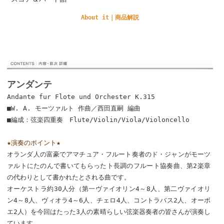
About it｜商品解説
アンダンテ
Andante fur Flote und Orchester K.315
■W. A. モーツァルト 作曲／西田直嗣 編曲
■編成：弦楽四重奏 Flute/Violin/Viola/Violoncello
★演奏のポイント★
オランダ人の富豪でアマチュア・フルート奏者のド・ジャンがモーツ
ァルトにたのんで書いてもらったト長調のフルート協奏曲、第2楽章
の代わりとして書かれたとされる曲です。
オーケストラ約30人分（第一ヴァイオリン4～8人、第二ヴァイオリ
ン4～8人、ヴィオラ4～6人、チェロ4人、コントラバス2人、オーボ
エ2人）を今回はたった3人の素晴らしい弦楽器奏者の皆さんが演奏し
ています。