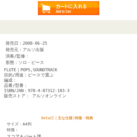
発売日：2008-06-25
発売元：アルソ出版
演奏/監修：
形態：ソロ・ピース
FLUTE｜POPS,SOUNDTRACK
目的/用途：ピースで選ぶ
編成：
品番/型番：
ISBN/JAN：978-4-87312-183-3
販売ストア： アルソオンライン
Detail｜主な仕様│特徴・特典
サイズ：A4判
特徴：
スコア＆パート譜