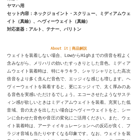
ヤマハ用
セット内容：ネックジョイント・スクリュー、ミディアムウェ
イト（真鍮）、ヘヴィーウェイト（真鍮）
対応楽器：アルト、テナー、バリトン
About it｜商品解説
ウェイトを装着しない場合、LowからHighまでの倍音を程よく
含みながら、メリハリの効いたすっきりとした音色。ミディア
ムウェイト装着時は、特にキラキラ、シャリシャリとした高次
倍音をより多く含んだ音色で、エッジィな感じも増します。ヘ
ヴィーウェイトを装着すると、更にエッジィで、太く厚みのあ
る音色を実感いただけるでしょう。エコーさせたようなサステ
ィン感が欲しいときはミディアムウェイトを装着。充実した低
音域、音の太さを出したい場合はヘヴィーウェイトをと、シー
ンに合わせた音色や音圧の変化にご活用ください。また、ウェ
イト装着時は、アーティイキュレーションへの反応が良く、フ
ラジオ音域も当たりやすくなる印象です。なお、ウェイトを装