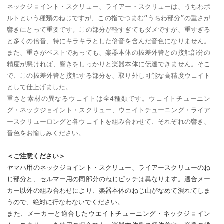
ネックジョイント・スクリュー、ライアー・スクリューは、うちわボ
ルトという種類のねじですが、この指でつまむ“うちわ部分”の重さが
響きにとって重要です。この部分が軽すぎてもダメですが、重すぎる
と多くの倍音、特にキラキラとした倍音を含んだ音色になりません。
また、重さがベストであっても、楽器本体の抜差外管との接触部分の
精度が悪ければ、響きをしっかりと楽器本体に伝達できません。そこ
で、この抜差外管と接触する部分を、取り外し可能な高精度ウェイト
として仕上げました。
重さと素材の異なるウェイトは全4種類です。ウェイトチューニン
グ・ネックジョイント・スクリュー、ウェイトチューニング・ライア
ースクリューロングと各ウェイトを組み合わせて、それぞれの響き、
音色をお愉しみください。
＜ご注意ください＞
ヤマハ用のネックジョイント・スクリュー、ライアースクリューのね
じ部分と、セルマー用の同部分のねじピッチは異なります。適合メー
カー以外の組み合わせにより、楽器本体のねじ山がなめて潰れてしま
うので、絶対に行なわないでください。
また、メーカーと適合したウエイトチューニング・ネックジョイン