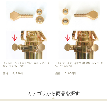
【セルマー＆ヤナギサワ用】ｳｴｲﾄﾁｭｰﾆﾝｸﾞ･ﾈｯ
【セルマー＆ヤナギサワ用】WTﾈｯｸｼﾞｮｲﾝﾄ･ｽｸ
ｸｼﾞｮｲﾝﾄ･ｽｸﾘｭｰ ﾌﾙｾｯﾄ
ﾘｭｰ ｿﾌﾟﾗﾉﾌﾙｾｯﾄ
価格： 8,030円
価格： 8,030円
カテゴリから商品を探す