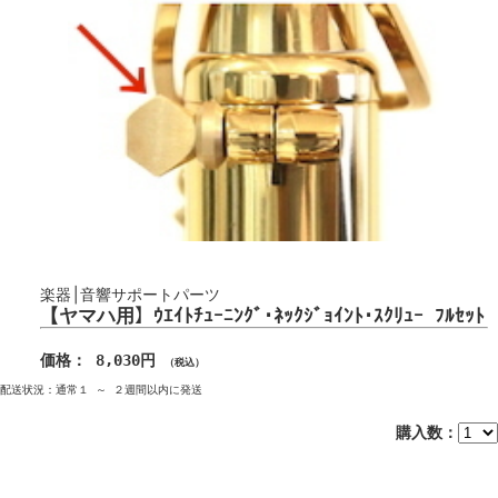
楽器│音響サポートパーツ
【ヤマハ用】ｳｴｲﾄﾁｭｰﾆﾝｸﾞ･ﾈｯｸｼﾞｮｲﾝﾄ･ｽｸﾘｭｰ ﾌﾙｾｯﾄ
価格： 8,030円
（税込）
配送状況：通常１ ～ ２週間以内に発送
購入数：