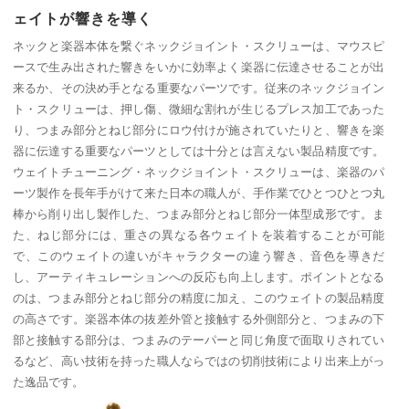
ェイトが響きを導く
ネックと楽器本体を繋ぐネックジョイント・スクリューは、マウスピ
ースで生み出された響きをいかに効率よく楽器に伝達させることが出
来るか、その決め手となる重要なパーツです。従来のネックジョイン
ト・スクリューは、押し傷、微細な割れが生じるプレス加工であった
り、つまみ部分とねじ部分にロウ付けが施されていたりと、響きを楽
器に伝達する重要なパーツとしては十分とは言えない製品精度です。
ウェイトチューニング・ネックジョイント・スクリューは、楽器のパ
ーツ製作を長年手がけて来た日本の職人が、手作業でひとつひとつ丸
棒から削り出し製作した、つまみ部分とねじ部分一体型成形です。ま
た、ねじ部分には、重さの異なる各ウェイトを装着することが可能
で、このウェイトの違いがキャラクターの違う響き、音色を導きだ
し、アーティキュレーションへの反応も向上します。ポイントとなる
のは、つまみ部分とねじ部分の精度に加え、このウェイトの製品精度
の高さです。楽器本体の抜差外管と接触する外側部分と、つまみの下
部と接触する部分は、つまみのテーパーと同じ角度で面取りされてい
るなど、高い技術を持った職人ならではの切削技術により出来上がっ
た逸品です。