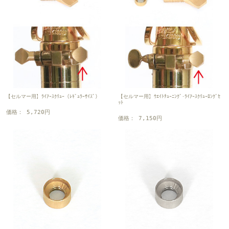
【セルマー用】ﾗｲｱｰｽｸﾘｭｰ（ﾚｷﾞｭﾗｰｻｲｽﾞ）
【セルマー用】ｳｴｲﾄﾁｭｰﾆﾝｸﾞ･ﾗｲｱｰｽｸﾘｭｰﾛﾝｸﾞｾ
ｯﾄ
価格： 5,720円
価格： 7,150円