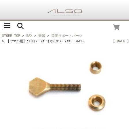
│
STORE TOP
>
SAX
>
楽器
>
音響サポートパーツ
> 【ヤマハ用】ｳｴｲﾄﾁｭｰﾆﾝｸﾞ･ﾈｯｸｼﾞｮｲﾝﾄ･ｽｸﾘｭｰ ﾌﾙｾｯﾄ
[ BACK ]