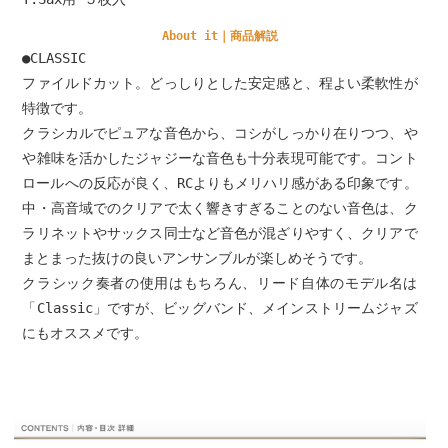
About it｜商品解説
●
CLASSIC
ファイルドカット。どっしりとした安定感と、程よい柔軟性が
特徴です。
クラシカルでピュアな音色から、コシがしっかり在りつつ、や
や雑味を活かしたジャジーな音色も十分表現可能です。コント
ロールへの反応が良く、
RC
よりもメリハリ感がある印象です。
中・高音域でのクリアで太く響きすぎることのない音色は、ク
ラリネットやサックス同士など音色が混ざりやすく、クリアで
まとまった抜けの良いアンサンブルが楽しめそうです。
クラシック奏者の使用はもちろん、リード自体のモデル名は
「
Classic
」ですが、ビッグバンド、メインストリームジャズ
にもオススメです。