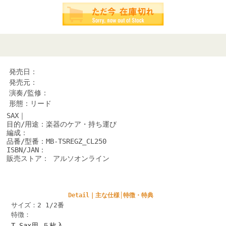
発売日：
発売元：
演奏/監修：
形態：リード
SAX｜
目的/用途：楽器のケア・持ち運び
編成：
品番/型番：MB-TSREGZ_CL250
ISBN/JAN：
販売ストア： アルソオンライン
Detail｜主な仕様│特徴・特典
サイズ：2 1/2番
特徴：
T.Sax用 ５枚入