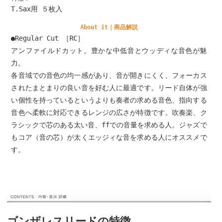
T.Sax用 ５枚入
About it｜商品解説
●
Regular Cut
［
RC
］
アンファイルドカット。豊かな中低音とウッディな音色が魅
力。
各音域での音色の均一感があり、音が開きにくく、フォーカス
されたまとまりの良い音を好む人に最適です。リード自体が強
い個性を持っているというよりも奏者の求める音色、指向する
音色へ柔軟に対応できるレンジの広さが特徴です。吹奏楽、ク
ラシックで芯のある太い音、
ff
での音量を求める人。ジャズで
もコア（音の芯）が太くエッジィな音を求める人にオススメで
す。
ゴンザレスリードの特徴