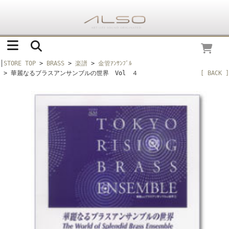
│
STORE TOP
>
BRASS
>
楽譜
>
金管ｱﾝｻﾝﾌﾞﾙ
> 華麗なるブラスアンサンブルの世界 Vol ４
[ BACK ]