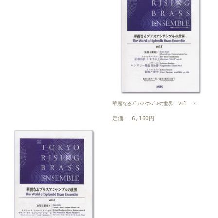
華麗なるﾌﾞﾗｽｱﾝｻﾝﾌﾞﾙの世界 Vol ７
定価： 6,160円