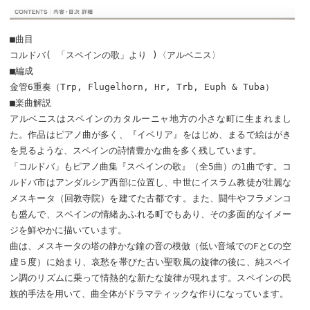
■曲目
コルドバ( 「スペインの歌」より )〈アルベニス〉
■編成
金管6重奏（Trp, Flugelhorn, Hr, Trb, Euph & Tuba）
■楽曲解説
アルベニスはスペインのカタルーニャ地方の小さな町に生まれまし
た。作品はピアノ曲が多く、『イベリア』をはじめ、まるで絵はがき
を見るような、スペインの詩情豊かな曲を多く残しています。
「コルドバ」もピアノ曲集『スペインの歌』（全5曲）の1曲です。コ
ルドバ市はアンダルシア西部に位置し、中世にイスラム教徒が壮麗な
メスキータ（回教寺院）を建てた古都です。また、闘牛やフラメンコ
も盛んで、スペインの情緒あふれる町でもあり、その多面的なイメー
ジを鮮やかに描いています。
曲は、メスキータの塔の静かな鐘の音の模倣（低い音域でのFとCの空
虚５度）に始まり、哀愁を帯びた古い聖歌風の旋律の後に、純スペイ
ン調のリズムに乗って情熱的な新たな旋律が現れます。スペインの民
族的手法を用いて、曲全体がドラマティックな作りになっています。