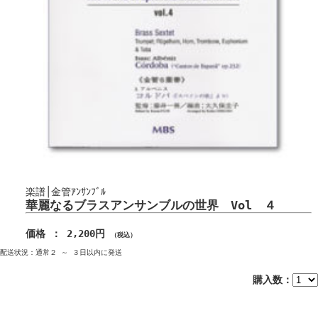
楽譜│金管ｱﾝｻﾝﾌﾞﾙ
華麗なるブラスアンサンブルの世界 Vol ４
価格 ： 2,200円
（税込）
配送状況：通常２ ～ ３日以内に発送
購入数：