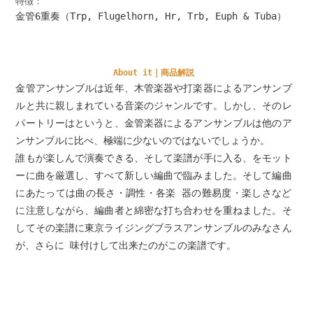
特徴：
金管6重奏（Trp, Flugelhorn, Hr, Trb, Euph & Tuba）
About it｜商品解説
金管アンサンブルは近年、木管楽器や打楽器によるアンサンブ
ルと共に親しまれている音楽のジャンルです。しかし、そのレ
パートリーはというと、金管楽器によるアンサンブルは他のア
ンサンブルに比べ、極端に少ないのではないでしょうか。
誰もが楽しんで演奏できる、そして楽譜が手に入る、をモット
ーに曲を厳選し、すべて新しい編曲で臨みました。そして編曲
にあたっては曲の長さ・調性・各楽 器の難易度・楽しさなど
に注意しながら、編曲者と綿密な打ち合わせを重ねました。そ
してその楽譜に東京ライジングブラスアンサンブルのみなさん
が、さらに 味付けして出来たのがこの楽譜です。