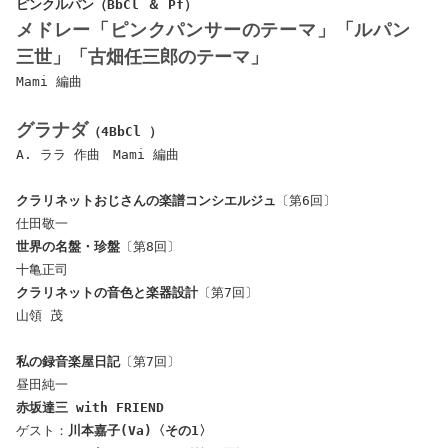
ピンクルパン（BbCl ＆ Pf）
メドレー「ピンクパンサーのテーマ」「ルパン
三世」「古畑任三郎のテーマ」
Mami 編曲
グラナダ
（4BbCl ）
A. ララ 作曲 Mami 編曲
クラリネットおじさんの楽譜コンシエルジュ
〔第6回〕
仕田敬一
世界の名盤・珍盤
〔第8回〕
十亀正司
クラリネットの音色と楽器設計
〔第7回〕
山領 茂
私の録音楽屋日記
〔第7回〕
昼田純一
赤坂達三
with FRIEND
ゲスト：
川本嘉子(Va)〈その1〉