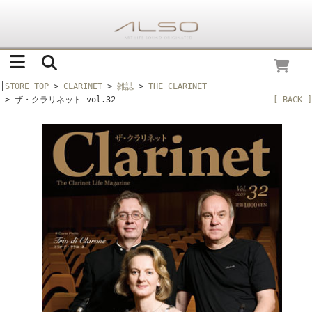
│
STORE TOP
>
CLARINET
>
雑誌
>
THE CLARINET
> ザ・クラリネット vol.32
[ BACK ]