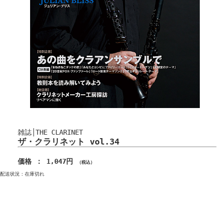
雑誌│THE CLARINET
ザ・クラリネット vol.34
価格 ： 1,047円
（税込）
配送状況：在庫切れ