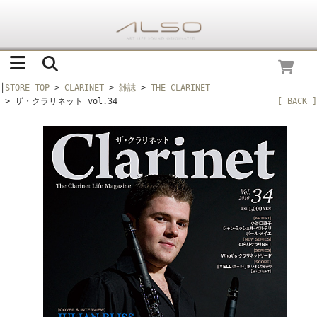
│
STORE TOP
>
CLARINET
>
雑誌
>
THE CLARINET
> ザ・クラリネット vol.34
[ BACK ]