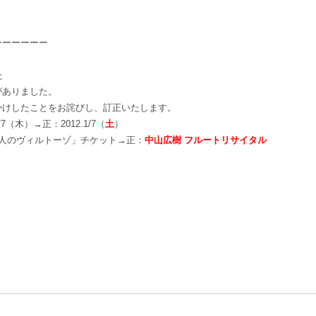
ーーーーーー
た
がありました。
かけしたことをお詫びし、訂正いたします。
7（木）→正：2012.1/7（
土
）
三人のヴィルトーゾ」チケット→正：
中山広樹 フルートリサイタル