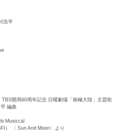
川浩平
se
） TBS開局60周年記念 日曜劇場「南極大陸」主題歌
平 編曲
 Musiccal
 〈 Sun And Moon〉より