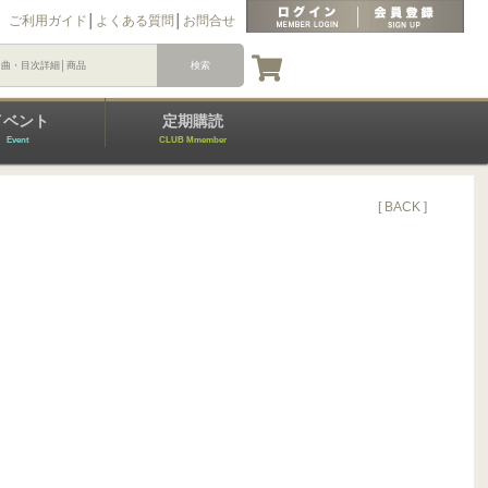
ご利用ガイド
│
よくある質問
│
お問合せ
イベント
定期購読
Event
CLUB Mmember
[ BACK ]