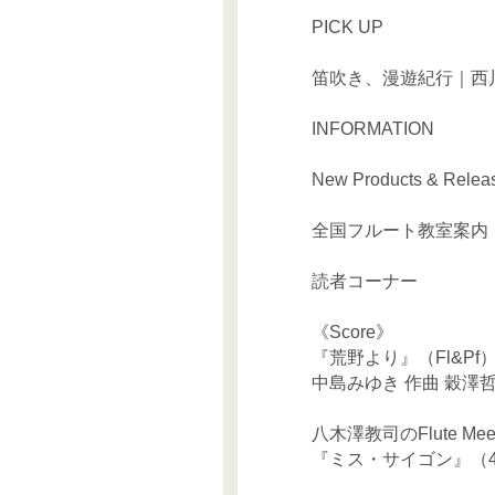
PICK UP
笛吹き、漫遊紀行｜西
INFORMATION
New Products & Relea
全国フルート教室案内
読者コーナー
《Score》
『荒野より』（Fl&Pf
中島みゆき 作曲 穀澤哲
八木澤教司のFlute Meets
『ミス・サイゴン』（4Fl）