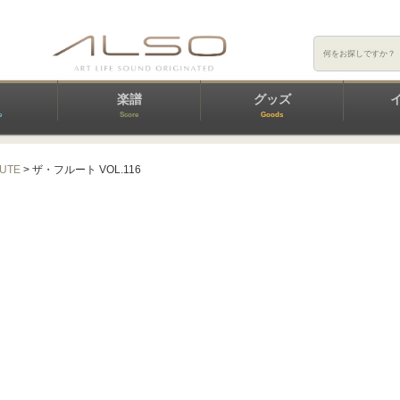
楽譜
グッズ
e
Score
Goods
LUTE
> ザ・フルート VOL.116