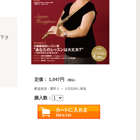
下さ
定価： 1,047円
（税込）
配送状況：通常２ ～ ３日以内に発送
購入数：