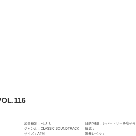
L.116
楽器種別：FLUTE
目的/用途：レパートリーを増や
ジャンル：CLASSIC,SOUNDTRACK
編成：
サイズ：A4判
演奏レベル：