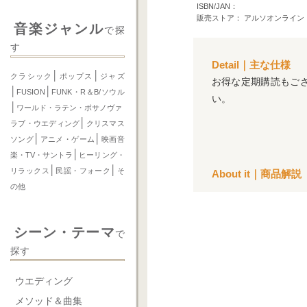
ISBN/JAN：
販売ストア： アルソオンライン
音楽ジャンル
で探
す
Detail｜主な仕様
│
│
クラシック
ポップス
ジャズ
お得な定期購読もご
│
│
FUSION
FUNK・R＆B/ソウル
い。
│
ワールド・ラテン・ボサノヴァ
│
ラブ・ウエディング
クリスマス
│
│
ソング
アニメ・ゲーム
映画音
│
楽・TV・サントラ
ヒーリング・
│
│
リラックス
民謡・フォーク
そ
About it｜商品解説
の他
シーン・テーマ
で
探す
ウエディング
メソッド＆曲集