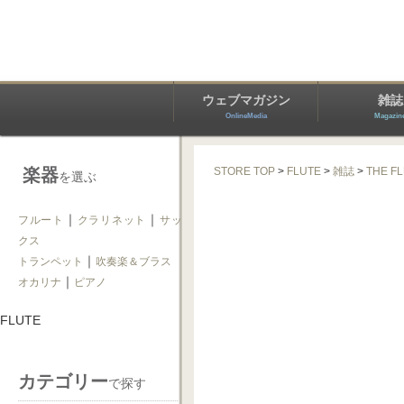
ウェブマガジン
雑誌
OnlineMedia
Magazin
楽器
STORE TOP
>
FLUTE
>
雑誌
>
THE F
を選ぶ
｜
｜
フルート
クラリネット
サッ
クス
｜
トランペット
吹奏楽＆ブラス
｜
オカリナ
ピアノ
FLUTE
カテゴリー
で探す