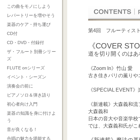
この曲をモノにしよう
レパートリーを増やそう
楽器のケア・持ち運び
第4回 フルーティス
CD付
CD・DVD・付録付
《COVER S
ザ・フルート別冊シリー
道を切り開くのはあ
ズ
FLUTE onシリーズ
《Zoom In》竹山 愛
古き佳きパリの薫りや
イベント・シーズン
演奏会の前に
《SPECIAL EVENT
ピアノソロ＆弾き語り
《新連載》大森義和流
初心者向け入門
大森義和
楽器の知識を身に付けよ
日本の音大や音楽学校
う
では、
大森義和氏
がこ
音が良くなる！
合唱の魅力を堪能する
《新連載》魔法の基