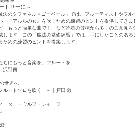
ートリーに～
た「魔法のタファネル＝ゴーベール」では、フルーティストやフ
い、『アルルの女』を吹くための練習のヒントを提供してきま
もっと簡単な曲で！」など読者の皆様から多くのご意見を受け、「BRUS
載します。この「魔法の基礎練習」では、耳にしたことのある
るための練習のヒントを提案します。
たちにもっと音楽を、フルートを
 沢野茜
の世界へ
フルートソロを吹く！～｜戸田 敦
ィーター＝ウルフ・シャーフ
ロ
茂樹