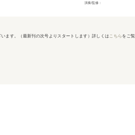
演奏/監修：
ざいます。（最新刊の次号よりスタートします）詳しくは
こちら
をご覧