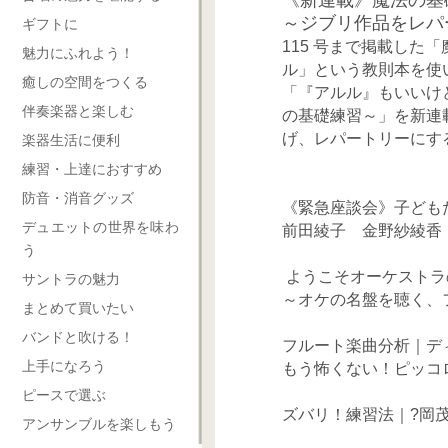
～ジブリ作品をレパ
ギフトに
115 号まで掲載し
魅力にふれよう！
ル」という教則本を使
癒しの空間をつくる
「『アルル』もいいけど、
伴奏楽器と楽しむ
の基礎練習～」を新連
げ、レパートリーにす
楽器生活に便利
練習・上達におすすめ
防音・消音グッズ
《緊急座談会》子ども
デュエットの世界を味わ
前田綾子 金野紗綾香
う
ようこそオーケストラ
サントラの魅力
～オケの名盤を聴く、
まとめて買いたい
バンドと吹ける！
フルート楽曲分析｜デ
上手になろう
もう怖くない！ピッコ
ピースで選ぶ
ズバリ！練習法｜?岡
アンサンブルを楽しもう