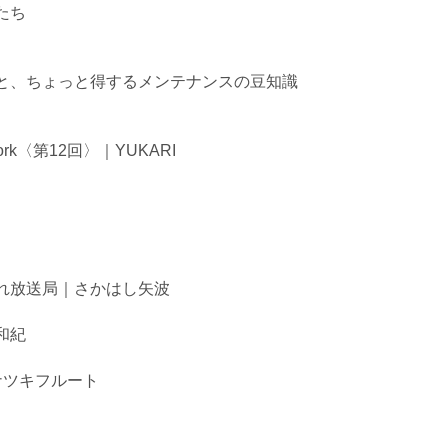
たち
と、ちょっと得するメンテナンスの豆知識
 York〈第12回〉｜YUKARI
れ放送局｜さかはし矢波
和紀
ics｜ナツキフルート