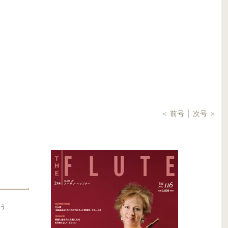
＜ 前号
│
次号 ＞
そう