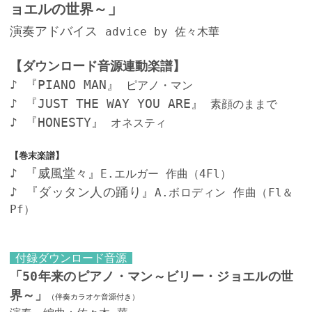
」
ョエルの世界～
演奏アドバイス
advice by 佐々木華
【ダウンロード音源連動楽譜】
♪
『PIANO MAN』
ピアノ・マン
♪
『JUST THE WAY YOU ARE』
素顔のままで
♪
『HONESTY』
オネスティ
【巻末楽譜】
♪
『威風堂々』
E.エルガー 作曲（4Fl）
♪
『ダッタン人の踊り』
A.ボロディン 作曲（Fl＆
Pf）
付録ダウンロード音源
「50年来のピアノ・マン～ビリー・ジョエルの世
界～」
（伴奏カラオケ音源付き）