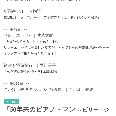
新国産フルート物語
第15回│ナツキフルート「アイデアを形にする、飽くなき探求心」
<< 第70回 >>
リレーエッセイ｜片爪大輔
“今日からできる、おすすめキソレン”
リレーエッセイに登場した奏者が、とっておきの基礎練習法やウォー
ミングアップ術をそっと教えます！
笛吹き漫遊紀行 ｜西川浩平
「公演後に襲う恐怖・それは記録帳」
<< 第106回 >>
さかはし矢波のつれづれ放送局 ｜さかはし矢波
Score
「50年来のピアノ・マン
～ビリー・ジ