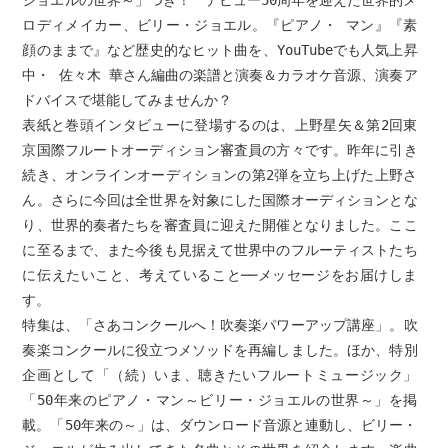
ジョエルの世界～」つき！ デビュー50周年を迎えた世界的メ
ロディメイカー、ビリー・ジョエル。『ピアノ・ マン』『素
顔のままで』など歴史的なヒット曲を、YouTubeでも人気上昇
中・ 佐々木 華さん編曲の楽譜と演奏＆カラオケ音源、演奏ア
ドバイスで堪能してみませんか？
表紙と巻頭インタビューに登場するのは、上野星矢＆第2回東
京国際フルートオーディション審査員の方々です。昨年に引き
続き、オンラインオーディションの第2弾を立ち上げた上野さ
ん。さらに今回は全世界を対象にした国際オーディションとな
り、世界的奏者たちを審査員に迎えた開催となりました。ここ
に至るまで、また今後も見据えて世界中のフルーティストたち
に伝えたいこと、考えていること──メッセージをお届けしま
す。
特集は、「さあコンクールへ！吹奏楽パワーアップ講座」。吹
奏楽コンクールに役立つメソッドを再編しました。ほか、特別
企画として「（続）いま、聴きたいフルートミュージック」
「50年来のピアノ・マン～ビリー・ジョエルの世界～」を掲
載。「50年来の～」は、ダウンロード音源と連動し、ビリー・