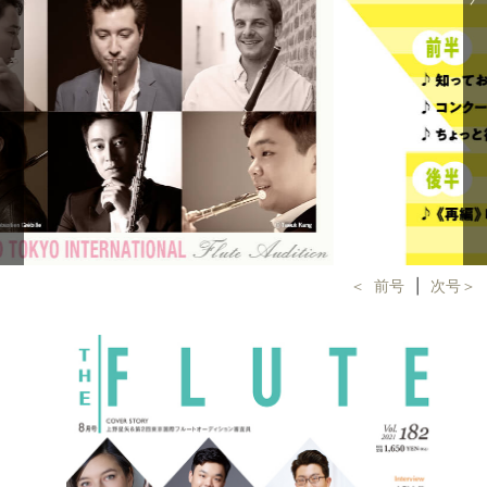
＜ 前号
│
次号＞