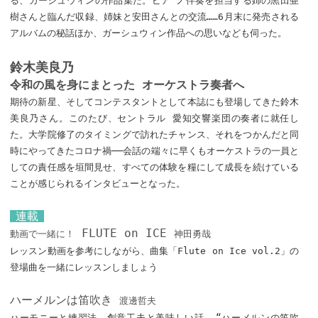
る、ガーシュウィンの作品集だ。ピア ノ伴奏を担当する姉の黒田亜
樹さんと臨んだ収録、姉妹と安田さんとの交流……6月末に発売される
アルバムの秘話ほか、ガーシュウィン作品への思いなども伺った。
鈴木美良乃
令和の風を身にまとった オーケストラ奏者へ
期待の新星、そしてコンテスタントとして本誌にも登場してきた鈴木
美良乃さん。このたび、セントラル 愛知交響楽団の奏者に就任し
た。大学院修了のタイミングで訪れたチャンス、それをつかんだと同
時にやってきたコロナ禍──会話の端々に早くもオーケストラの一員と
しての責任感を垣間見せ、すべての体験を糧にして成長を続けている
ことが感じられるインタビューとなった。
連載
FLUTE on ICE
動画で一緒に！
神田勇哉
レッスン動画を参考にしながら、曲集「Flute on Ice vol.2」の
登場曲を一緒にレッスンしましょう
ハーメルンは笛吹き
渡邊哲夫
ハーモニーと練習法、創意工夫と美味しい話……“ハーメルンの笛吹