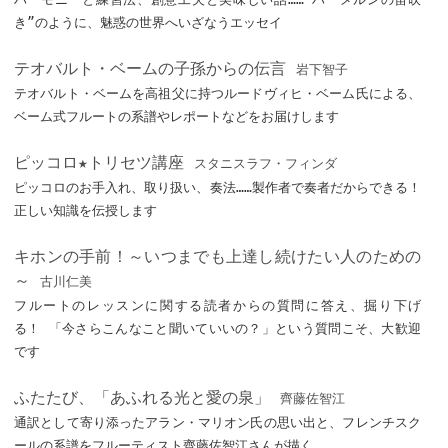
き”のように、魅惑の世界へいざなうエッセイ
テオバルト・ベームの子孫からの伝言
岩下智子
テオバルト・ベームを高祖父に持つルードヴィヒ・ベーム氏による、
ベーム式フルートの系譜やレポートなどをお届けします
ピッコロ★トリセツ講座
スタニスラフ・フィンダ
ピッコロのお手入れ、取り扱い、奏法……製作者で奏者だからできる！
正しい知識を伝授します
キホンの手前！～いつまでも上達し続けたい人のための
～
古川仁美
フルートのレッスンに関する読者からの質問に答え、掘り下げ
る！ 「今さらこんなこと聞いていいの？」という質問こそ、大歓迎
です
ふたたび、「あふれる光と愛の泉」
齊藤佐智江
通訳として寄り添ったアラン・マリオン氏の思い出と、フレンチスク
ールの系譜をフルーティスト齊藤佐智江さんが描く