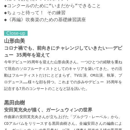
◆コンクールのために“いまだから”できること
◆ちょっと待って！ その練習
◆《再編》吹奏楽のための基礎練習講座
Close-up
山形由美
コロナ禍でも、前向きにチャレンジしていきたい──デビ
ュー 35周年を迎えて
今年デビュー35周年を迎えた山形由美さん。一つひとつの経験を重ね
て現在のソロフルーティストとしてのキャリアを築いてきた。その活
動はフルーティストだけにとどまらず、TV出演、CM出演、執筆、プ
ロデュース……様々な顔を持つ。これまでの歩みやデビュー 35周年を
記念する7月のコンサートのことなど話を訊いた。
黒田由樹
安田芙充央が描く、ガーシュウィンの世界
作曲家の安田芙充央さんが立ち上げた「プルクワ・レーベル」から、
CDアルバムをリリースする黒田由樹さん。全編安田さんの編曲によ