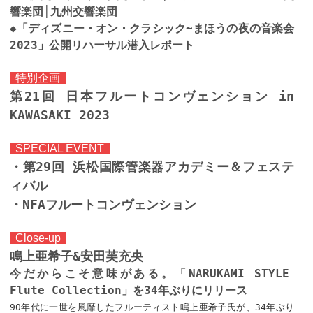
響楽団│九州交響楽団
◆「ディズニー・オン・クラシック~まほうの夜の音楽会
2023」公開リハーサル潜入レポート
特別企画
第21回 日本フルートコンヴェンション in
KAWASAKI 2023
SPECIAL EVENT
・第29回 浜松国際管楽器アカデミー＆フェステ
ィバル
・NFAフルートコンヴェンション
Close-up
鳴上亜希子&安田芙充央
今だからこそ意味がある。「NARUKAMI STYLE
Flute Collection」を34年ぶりにリリース
90年代に一世を風靡したフルーティスト鳴上亜希子氏が、34年ぶり