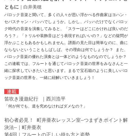
ともに
｜白井美穂
バロック音楽と聞いて、多くの人々が思い浮かべる作曲家はヨハン・
セバスチャン・バッハでしょうか。しかし、バッハだけでなくバロッ
ク時代の音楽を演奏してみると、「スラーはどこにかければ良いのだ
ろう？」「トリルや装飾音はどう表現すればいいの？」などの疑問が
浮かぶこともあるかもしれません。譜面の見た目は簡単なのに、曲に
ならないということもしばしば。その理由は何でしょうか？ また、
バロック音楽の優れた演奏とは一体どのようなものなのでしょうか？
この連載では、フルートを通じてバロック音楽の世界をみなさんと一
緒に探求していきたいと思います。まるで宝石箱のように美しいバロ
ック音楽の世界を、一緒に紐解いていきましょう！
連載
笛吹き漫遊紀行 ｜西川浩平
「何が何でも、道を究めなければダメなの？」
初心者必見！ 町井亜衣レッスン室—つまずきポイント解
決法—｜町井亜衣
第4回｜フルートの正しい持ち方と姿勢