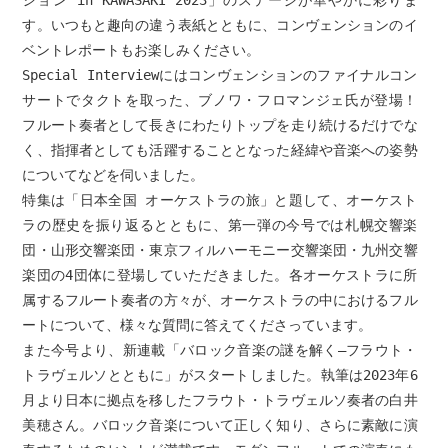
ション in KAWASAKI 2023」のステージが華やかに彩りま
す。いつもと趣向の違う表紙とともに、コンヴェンションのイ
ベントレポートもお楽しみください。
Special Interviewにはコンヴェンションのファイナルコン
サートでタクトを取った、ブノワ・フロマンジェ氏が登場！
フルート奏者として長きにわたりトップを走り続けるだけでな
く、指揮者としても活躍することとなった経緯や音楽への姿勢
についてなどを伺いました。
特集は「日本全国 オーケストラの旅」と題して、オーケスト
ラの歴史を振り返るとともに、第一弾の今号では札幌交響楽
団・山形交響楽団・東京フィルハーモニー交響楽団・九州交響
楽団の4団体に登場していただきました。各オーケストラに所
属するフルート奏者の方々が、オーケストラの中におけるフル
ートについて、様々な質問に答えてくださっています。
また今号より、新連載「バロック音楽の謎を解く—フラウト・
トラヴェルソとともに」がスタートしました。執筆は2023年6
月より日本に拠点を移したフラウト・トラヴェルソ奏者の白井
美穂さん。バロック音楽について正しく知り、さらに素敵に演