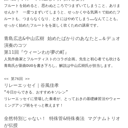
フルートを始めると、思わぬところでつまずいてしまうこと、ありま
せんか？ 一度つまずいてしまうと、せっかくやる気満々で始めたフ
ルートも、つまらなくなり、ときにはやめてしまう……なんてことも。
せっかく始めたフルートをを楽しく吹くための講座です。
青島広志&中山広樹 始めたばかりのあなたと…＆デュオ
演奏のコツ
第11回『ウィーンわが夢の町』
人気作曲家とフルーティストのコラボ企画。先生と初心者でも吹ける
青島氏が新曲DUOを書き下ろし。解説は中山広樹氏が担当します。
<< 第76回 >>
リレーエッセイ｜谷風佳孝
“今日からできる、おすすめキソレン”
リレーエッセイに登場した奏者が、とっておきの基礎練習法やウォー
ミングアップ術をそっと教えます！
全然特別じゃない！ 特殊管&特殊奏法 マグナムトリオ
が伝授