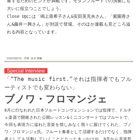
奏するためのヒントが満載です。モダンフルートでの演奏にも
大いに役立つことでしょう。
Close Upには「鳴上亜希子さん&安田芙充央さん」「紫園香さ
ん&藤井一興さん」が対談で登場。そのほか連載も見どころ溢
れる内容となっています。
Special Interview
「“The music first.”それは指揮者でもフル
ーティストでも変わらない」
ブノワ・フロマンジェ
8月に行なわれた日本フルートコンヴェンションでは指揮で、ドルチ
ェ楽器で開催された公開レッスン&ミニコンサートではフルートで、
今回も表現力に溢れた音楽を惜しみなく我々に届けてくれた、ブノ
ワ・フロマンジェ氏。フルート奏者として活躍するだけでなく、指揮
者としても活動していくこととなったきっかけや、9月から音楽監