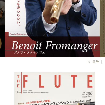
＜ 前号
│