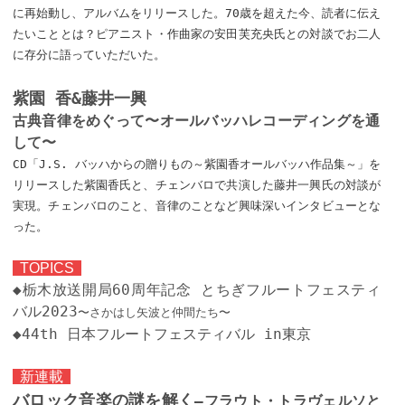
に再始動し、アルバムをリリースした。70歳を超えた今、読者に伝え
たいこととは？ピアニスト・作曲家の安田芙充央氏との対談でお二人
に存分に語っていただいた。
紫園 香&藤井一興
古典音律をめぐって〜オールバッハレコーディングを通
して〜
CD「J.S. バッハからの贈りもの～紫園香オールバッハ作品集～」を
リリースした紫園香氏と、チェンバロで共演した藤井一興氏の対談が
実現。チェンバロのこと、音律のことなど興味深いインタビューとな
った。
TOPICS
◆栃木放送開局60周年記念 とちぎフルートフェスティ
バル2023
〜さかはし矢波と仲間たち〜
◆44th 日本フルートフェスティバル in東京
新連載
バロック音楽の謎を解く
—フラウト・トラヴェルソと