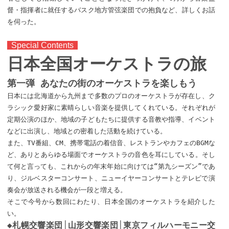
督・指揮者に就任するバスク地方管弦楽団での抱負など、詳しくお話
を伺った。
Special Contents
日本全国オーケストラの旅
第一弾 あなたの街のオーケストラを楽しもう
日本には北海道から九州まで多数のプロのオーケストラが存在し、ク
ラシック愛好家に素晴らしい音楽を提供してくれている。それぞれが
定期公演のほか、地域の子どもたちに提供する音教や指導、イベント
などに出演し、地域との密着した活動を続けている。
また、TV番組、CM、携帯電話の着信音、レストランやカフェのBGMな
ど、ありとあらゆる場面でオーケストラの音色を耳にしている。そし
て何と言っても、これからの年末年始に向けては“第九シーズン”であ
り、ジルベスターコンサート、ニューイヤーコンサートとテレビで演
奏会が放送される機会が一段と増える。
そこで今号から数回にわたり、日本全国のオーケストラを紹介した
い。
◆札幌交響楽団│山形交響楽団│東京フィルハーモニー交