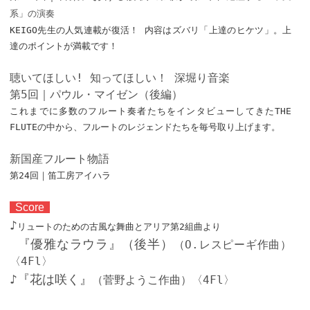
系」の演奏
KEIGO先生の人気連載が復活！ 内容はズバリ「上達のヒケツ」。上
達のポイントが満載です！
聴いてほしい! 知ってほしい！ 深堀り音楽
第5回｜パウル・マイゼン（後編）
これまでに多数のフルート奏者たちをインタビューしてきたTHE
FLUTEの中から、フルートのレジェンドたちを毎号取り上げます。
新国産フルート物語
第24回｜笛工房アイハラ
Score
♪
リュートのための古風な舞曲とアリア第2組曲より
『優雅なラウラ』（後半）
（O.レスピーギ作曲）
〈4Fl〉
♪
『花は咲く』
（菅野ようこ作曲）〈4Fl〉