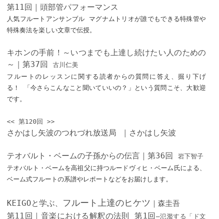
第11回｜頭部管パフォーマンス
人気フルートアンサンブル マグナムトリオが誰でもできる特殊管や
特殊奏法を楽しい文章で伝授。
キホンの手前！～いつまでも上達し続けたい人のための
～｜第37回
古川仁美
フルートのレッスンに関する読者からの質問に答え、掘り下げ
る！ 「今さらこんなこと聞いていいの？」という質問こそ、大歓迎
です。
<< 第120回 >>
さかはし矢波のつれづれ放送局 ｜さかはし矢波
テオバルト・ベームの子孫からの伝言｜第36回
岩下智子
テオバルト・ベームを高祖父に持つルードヴィヒ・ベーム氏による、
ベーム式フルートの系譜やレポートなどをお届けします。
フルート上達のヒケツ
KEIGOと学ぶ、
｜森圭吾
第11回｜音楽における解釈の法則 第1回
—氾濫する「ド文