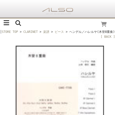
│
STORE TOP
>
CLARINET
>
楽譜
>
ピース
> ヘンデル／ハレルヤ(木管8重奏)
[ BACK ]