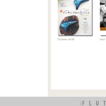
Ocarina
Ocarin
vol.52
vol.51
2025-01-30
2024-1
雑誌
雑
Jazz 
Ocarina vol.58