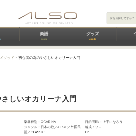
楽譜
グッズ
e
Score
Goods
メソッド
> 初心者の為のやさしいオカリーナ入門
やさしいオカリーナ入門
楽器種別：OCARINA
目的/用途：上手になろう
ジャンル：日本の歌／J-POP／外国民
編成：ソロ
謡／CLASSIC
Oc.