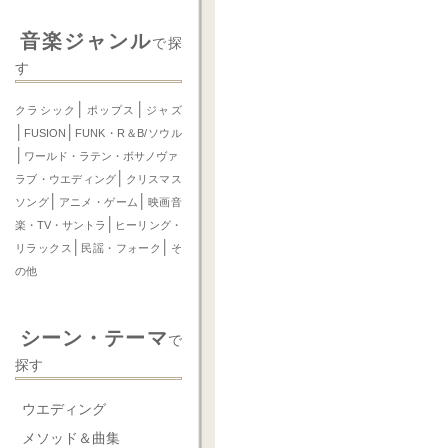
音楽ジャンル
で探
す
│
│
クラシック
ポップス
ジャズ
│
│
FUSION
FUNK・R＆B/ソウル
│
ワールド・ラテン・ボサノヴァ
│
ラブ・ウエディング
クリスマス
│
│
ソング
アニメ・ゲーム
映画音
│
楽・TV・サントラ
ヒーリング・
│
│
リラックス
民謡・フォーク
そ
の他
シーン・テーマ
で
探す
ウエディング
メソッド＆曲集