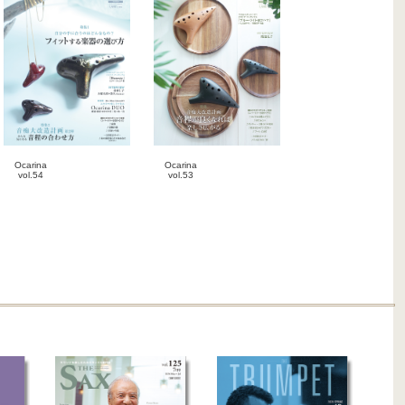
Ocarina
Ocarina
vol.54
vol.53
2025-07-20
2025-04-20
雑誌
雑誌