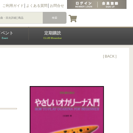
ご利用ガイド
│
よくある質問
│
お問合せ
イベント
定期購読
Event
CLUB Mmember
[ BACK ]