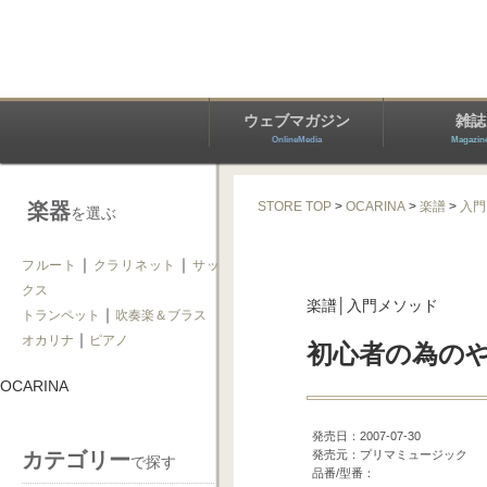
ウェブマガジン
雑誌
OnlineMedia
Magazin
楽器
STORE TOP
>
OCARINA
>
楽譜
>
入門
を選ぶ
｜
｜
フルート
クラリネット
サッ
クス
楽譜│入門メソッド
｜
トランペット
吹奏楽＆ブラス
｜
オカリナ
ピアノ
初心者の為の
OCARINA
発売日：2007-07-30
カテゴリー
発売元：プリマミュージック
で探す
品番/型番：