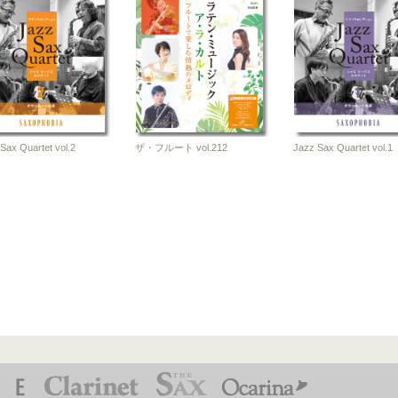
a
1-20
誌
Sax Quartet vol.2
ザ・フルート vol.212
Jazz Sax Quartet vol.1