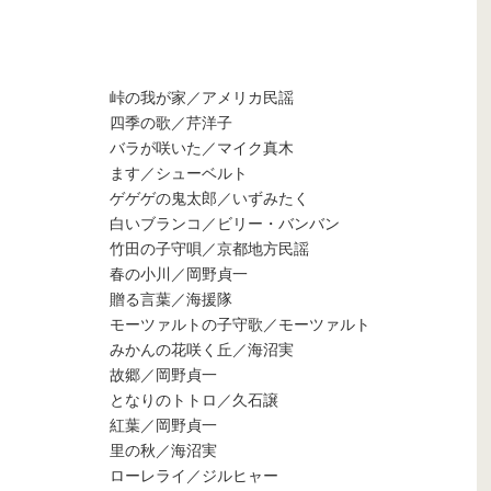
峠の我が家／アメリカ民謡
四季の歌／芹洋子
バラが咲いた／マイク真木
ます／シューベルト
ゲゲゲの鬼太郎／いずみたく
白いブランコ／ビリー・バンバン
竹田の子守唄／京都地方民謡
春の小川／岡野貞一
贈る言葉／海援隊
モーツァルトの子守歌／モーツァルト
みかんの花咲く丘／海沼実
故郷／岡野貞一
となりのトトロ／久石譲
紅葉／岡野貞一
里の秋／海沼実
ローレライ／ジルヒャー