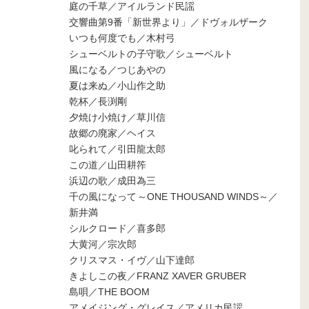
庭の千草／アイルランド民謡
交響曲第9番「新世界より」／ドヴォルザーク
いつも何度でも／木村弓
シューベルトの子守歌／シューベルト
風になる／つじあやの
夏は来ぬ／小山作之助
乾杯／長渕剛
夕焼け小焼け／草川信
故郷の廃家／ヘイス
叱られて／引田龍太郎
この道／山田耕筰
浜辺の歌／成田為三
千の風になって～ONE THOUSAND WINDS～／
新井満
シルクロード／喜多郎
大黄河／宗次郎
クリスマス・イヴ／山下達郎
きよしこの夜／FRANZ XAVER GRUBER
島唄／THE BOOM
アメイジング・グレイス／アメリカ民謡