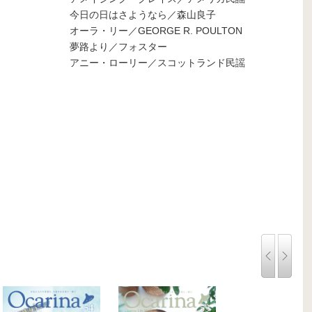
今日の日はさようなら／森山良子
オーラ・リー／GEORGE R. POULTON
夢路より／フォスター
アニー・ローリー／スコットランド民謡