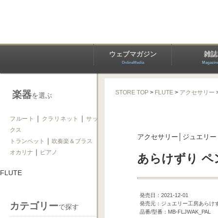
ウェブマガジン
雑誌
OnlineMedia
Magazin
楽器
STORE TOP
>
FLUTE
>
アクセサリー
を選ぶ
｜
｜
フルート
クラリネット
サッ
クス
アクセサリー│ジュエリー
｜
トランペット
吹奏楽＆ブラス
｜
オカリナ
ピアノ
あらけずり 
FLUTE
発売日：2021-12-01
カテゴリー
発売元：ジュエリー工房あらけ
で探す
品番/型番：MB-FLJWAK_PAL