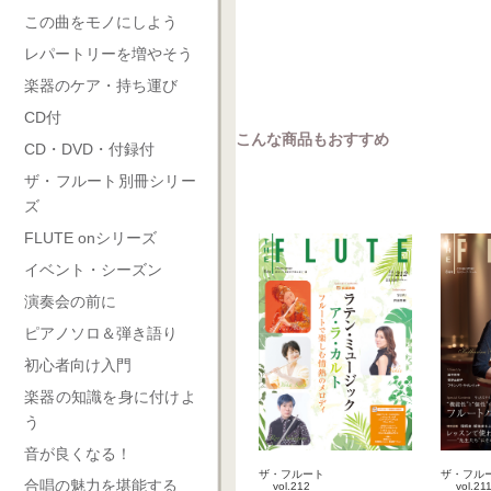
この曲をモノにしよう
レパートリーを増やそう
楽器のケア・持ち運び
CD付
こんな商品もおすすめ
CD・DVD・付録付
ザ・フルート別冊シリー
ズ
FLUTE onシリーズ
イベント・シーズン
演奏会の前に
ピアノソロ＆弾き語り
初心者向け入門
楽器の知識を身に付けよ
う
音が良くなる！
ザ・フルート
ザ・フル
合唱の魅力を堪能する
vol.212
vol.21