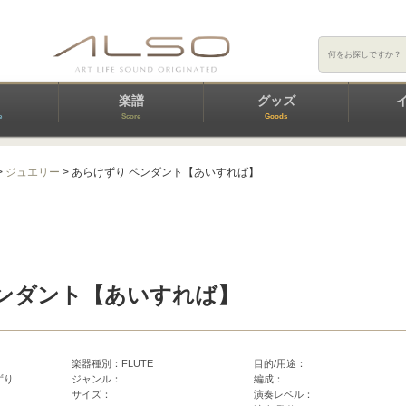
楽譜
グッズ
e
Score
Goods
>
ジュエリー
> あらけずり ペンダント【あいすれば】
ペンダント【あいすれば】
楽器種別：FLUTE
目的/用途：
ずり
ジャンル：
編成：
サイズ：
演奏レベル：