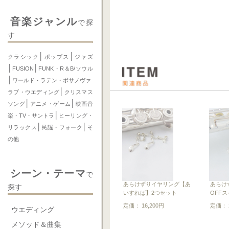
音楽ジャンル
で探
す
│
│
クラシック
ポップス
ジャズ
│
│
FUSION
FUNK・R＆B/ソウル
│
ワールド・ラテン・ボサノヴァ
│
ラブ・ウエディング
クリスマス
│
│
ソング
アニメ・ゲーム
映画音
│
楽・TV・サントラ
ヒーリング・
│
│
リラックス
民謡・フォーク
そ
の他
シーン・テーマ
で
あらけずりイヤリング【あ
あらけず
探す
いすれば】2つセット
OFF
定価： 16,200円
定価： 2
ウエディング
メソッド＆曲集