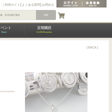
ご利用ガイド
│
よくある質問
│
お問合せ
イベント
定期購読
Event
CLUB Mmember
[ BACK ]