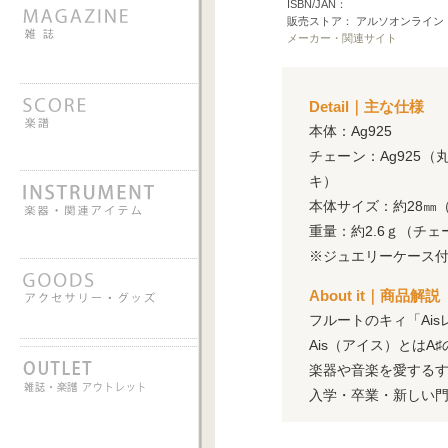
ISBN/JAN：
販売ストア： アルソオンライン
メーカー・関連サイト
Detail｜主な仕様
本体：
Ag925
チェーン：
Ag925
（
キ）
本体サイズ：約
28
㎜
重量：約
2.6
ｇ（チェ
※
ジュエリーケース
About it｜商品解説
フルートのキィ「
Ais
Ais
（アイス）とは
A
♯
楽器や音楽を愛する
入学・卒業・新しい