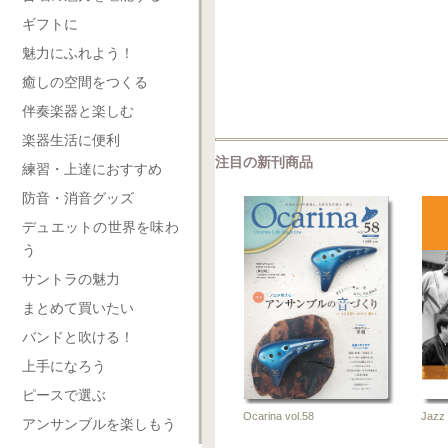
2026-06-10
2026-0
ギフトに
雑誌
雑
魅力にふれよう！
癒しの空間をつくる
伴奏楽器と楽しむ
楽器生活に便利
注目の新刊商品
練習・上達におすすめ
防音・消音グッズ
デュエットの世界を味わ
う
サントラの魅力
まとめて買いたい
バンドと吹ける！
上手になろう
ピースで選ぶ
Jazz 
Ocarina vol.58
アンサンブルを楽しもう