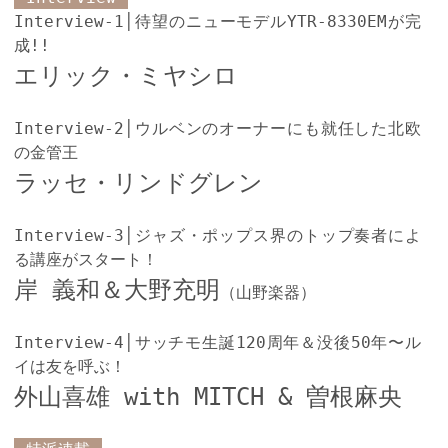
Interview-1│待望のニューモデルYTR-8330EMが完
成!!
エリック・ミヤシロ
Interview-2│ウルベンのオーナーにも就任した北欧
の金管王
ラッセ・リンドグレン
Interview-3│ジャズ・ポップス界のトップ奏者によ
る講座がスタート！
岸 義和＆大野充明
（山野楽器）
Interview-4│サッチモ生誕120周年＆没後50年〜ル
イは友を呼ぶ！
外山喜雄 with MITCH & 曽根麻央