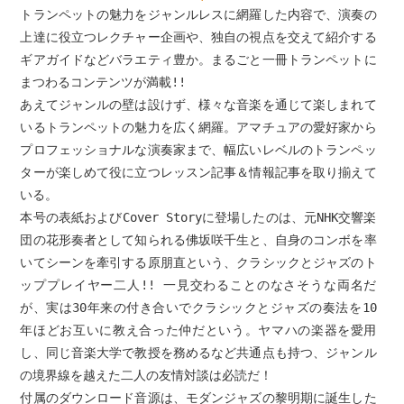
トランペットの魅力をジャンルレスに網羅した内容で、演奏の
上達に役立つレクチャー企画や、独自の視点を交えて紹介する
ギアガイドなどバラエティ豊か。まるごと一冊トランペットに
まつわるコンテンツが満載!!
あえてジャンルの壁は設けず、様々な音楽を通じて楽しまれて
いるトランペットの魅力を広く網羅。アマチュアの愛好家から
プロフェッショナルな演奏家まで、幅広いレベルのトランペッ
ターが楽しめて役に立つレッスン記事＆情報記事を取り揃えて
いる。
本号の表紙およびCover Storyに登場したのは、元NHK交響楽
団の花形奏者として知られる佛坂咲千生と、自身のコンボを率
いてシーンを牽引する原朋直という、クラシックとジャズのト
ッププレイヤー二人!! 一見交わることのなさそうな両名だ
が、実は30年来の付き合いでクラシックとジャズの奏法を10
年ほどお互いに教え合った仲だという。ヤマハの楽器を愛用
し、同じ音楽大学で教授を務めるなど共通点も持つ、ジャンル
の境界線を越えた二人の友情対談は必読だ！
付属のダウンロード音源は、モダンジャズの黎明期に誕生した