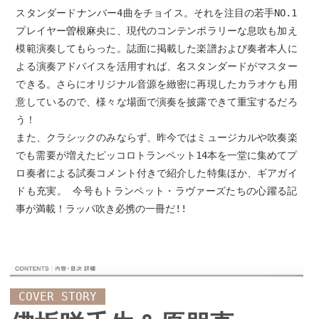
スタンダードナンバー4曲をチョイス。それを注目の若手NO.1
プレイヤー曽根麻央に、現代のコンテンポラリーな息吹も加え
模範演奏してもらった。誌面に掲載した楽譜および奏者本人に
よる演奏アドバイスを活用すれば、名スタンダードがマスター
できる。さらにオリジナル音源を緻密に再現したカラオケも用
意しているので、様々な場面で演奏を披露できて重宝するだろ
う！
また、クラシックのみならず、昨今ではミュージカルや吹奏楽
でも需要が増えたピッコロトランペット14本を一堂に集めてプ
ロ奏者による試奏コメント付きで紹介した特集ほか、ギアガイ
ドも充実。 今号もトランペット・ラヴァーズたちの心躍る記
事が満載！ラッパ吹き必携の一冊だ!!
COVER STORY