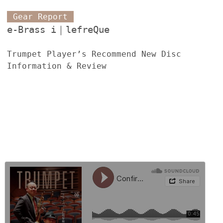
Gear Report
e-Brass i｜lefreQue
Trumpet Player’s Recommend New Disc
Information & Review