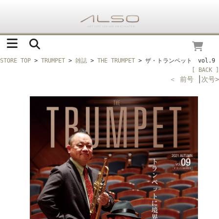
STORE TOP
>
TRUMPET
>
雑誌
>
THE TRUMPET
> ザ・トランペット vol.9
[ BACK ]
＜ 前号
│
次号>