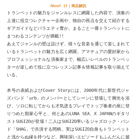
About it｜商品解説
トランペットの魅力をジャンルレスに網羅した内容で、演奏の
上達に役立つレクチャー企画や、独自の視点を交えて紹介する
ギアガイドなどバラエティ豊か。まるごと一冊トランペットに
まつわるコンテンツが満載!!
あえてジャンルの壁は設けず、様々な音楽を通じて楽しまれて
いるトランペットの魅力を広く網羅。アマチュアの愛好家から
プロフェッショナルな演奏家まで、幅広いレベルのトランペッ
ターが楽しめて役に立つレッスン記事＆情報記事を取り揃えて
いる。
本号の表紙およびCover Storyには、2000年代に新世代ジャ
ズバンド「urb」のメンバーとしてシーンに登場して脚光を浴
び、ソロに転じてからも才気迸るプレイでトップ奏者の座に登
りつめた類家心平と、何とあのLUNA SEA、X JAPANのギタリ
ストSUGIZOが登場！二人はSUGIZO率いるジャズロック・バン
ド「SHAG」で共演する間柄。実はSUGIZO自身もトランペット
と浅からぬ縁を持つなど、興味深いエピソードもふんだんに披