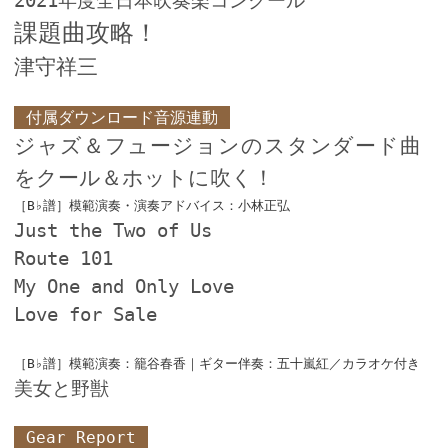
2021年度全日本吹奏楽コンクール
課題曲攻略！
津守祥三
付属ダウンロード音源連動
ジャズ＆フュージョンのスタンダード曲
をクール＆ホットに吹く！
［B♭譜］模範演奏・演奏アドバイス：小林正弘
Just the Two of Us
Route 101
My One and Only Love
Love for Sale
［B♭譜］模範演奏：籠谷春香｜ギター伴奏：五十嵐紅／カラオケ付き
美女と野獣
Gear Report