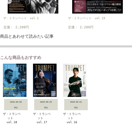
ザ・トランペット vol.15
ザ・トランペット vol.1
定価： 2,200円
定価： 2,200円
商品とあわせて読みたい記事
こんな商品もおすすめ
2026-03-30
2025-09-29
2025-03-31
雑誌
雑誌
雑誌
ザ・トランペ
ザ・トランペ
ザ・トランペ
ット
ット
ット
vol.18
vol.17
vol.16