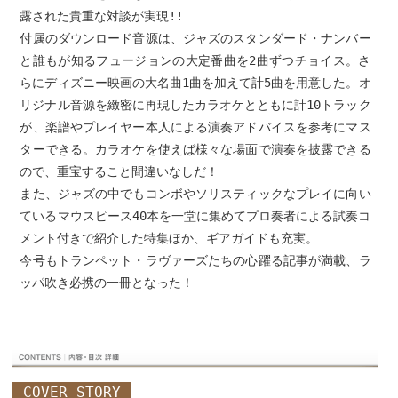
露された貴重な対談が実現!!
付属のダウンロード音源は、ジャズのスタンダード・ナンバー
と誰もが知るフュージョンの大定番曲を2曲ずつチョイス。さ
らにディズニー映画の大名曲1曲を加えて計5曲を用意した。オ
リジナル音源を緻密に再現したカラオケとともに計10トラック
が、楽譜やプレイヤー本人による演奏アドバイスを参考にマス
ターできる。カラオケを使えば様々な場面で演奏を披露できる
ので、重宝すること間違いなしだ！
また、ジャズの中でもコンボやソリスティックなプレイに向い
ているマウスピース40本を一堂に集めてプロ奏者による試奏コ
メント付きで紹介した特集ほか、ギアガイドも充実。
今号もトランペット・ラヴァーズたちの心躍る記事が満載、ラ
ッパ吹き必携の一冊となった！
COVER STORY