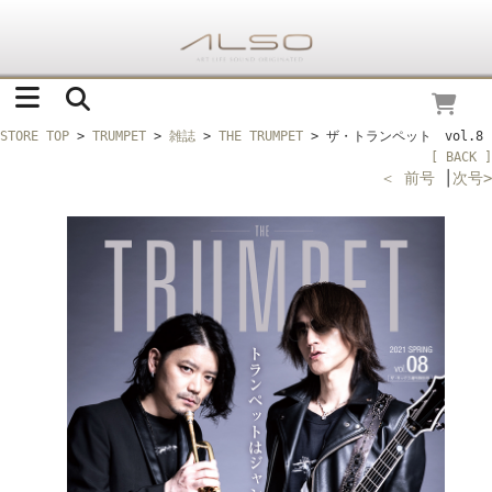
STORE TOP
>
TRUMPET
>
雑誌
>
THE TRUMPET
> ザ・トランペット vol.8
[ BACK ]
＜ 前号
│
次号>