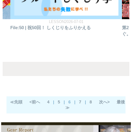
REPORT2026-06-19
第2回 とちぎフルートフェスティバル 音楽で世界を繋
フ
ぐ。栃木と台湾、そして未来へ
込む
≪先頭
<前へ
4
|
5
|
6
|
7
|
8
次へ>
最後
≫