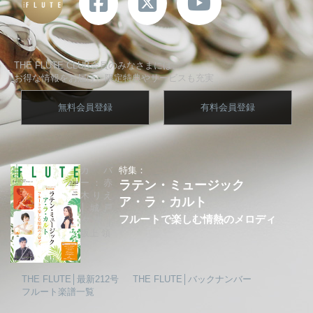
THE FLUTE CLUB会員のみなさまには、
お得な情報をお届け、限定特典やサービスも充実
無料会員登録
有料会員登録
カバ
特集：
ー：赤
ラテン・ミュージック
木りえ
ア・ラ・カルト
│城戸
フルートで楽しむ情熱のメロディ
夕果│
坂上 領
THE FLUTE│最新212号
THE FLUTE│バックナンバー
フルート楽譜一覧