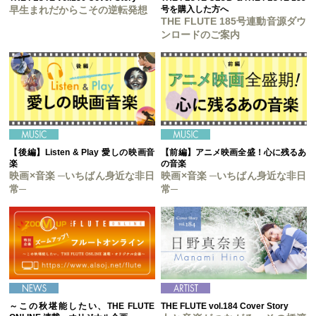
早生まれだからこその逆転発想
号を購入した方へ
THE FLUTE 185号連動音源ダウ
ンロードのご案内
【後編】Listen & Play 愛しの映画音
【前編】アニメ映画全盛！心に残るあ
楽
の音楽
映画×音楽 ─いちばん身近な非日
映画×音楽 ─いちばん身近な非日
常─
常─
～この秋堪能したい、THE FLUTE
THE FLUTE vol.184 Cover Story