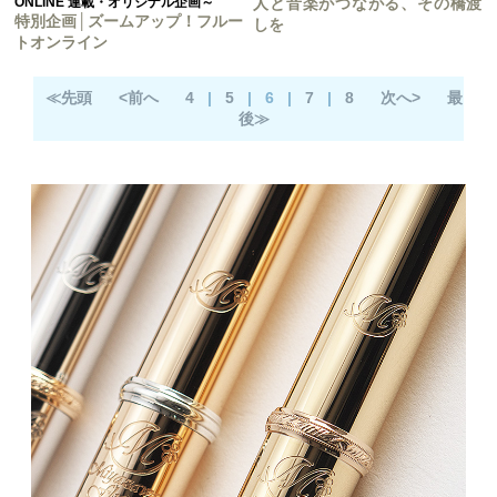
ONLINE 連載・オリジナル企画～
人と音楽がつながる、その橋渡
特別企画│ズームアップ！フルー
しを
トオンライン
≪先頭
<前へ
4
|
5
|
6
|
7
|
8
次へ>
最
後≫